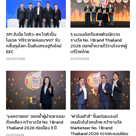
SPI จับมือ โตคิว-สห โตคิวปั้น
5 แบรนด์เครือสหพัฒน์กวาด
โมเดล “ศรีราชาแห่งอนาคต” รับ
รางวัล No. 1 Brand Thailand
คลื่นทุนโลก-ปั้นฮับเศรษฐกิจใหม่
2026 ตอกย้ำความไว้วางใจจากผู้
EEC
บริโภคไทย
26/07/2026
22/07/2026
“แลคตาซอย” ตอกย้ำผู้นำตลาดนม
“ฟาร์มเฮ้าส์” ขึ้นแท่นแบรนด์
ถั่วเหลือง คว้ารางวัล No. 1 Brand
ขนมปังในใจคนไทย คว้ารางวัล
Thailand 2026 ต่อเนื่อง 11 ปี
Marketeer No. 1 Brand
Thailand 2026 กวาดคะแนนนิยม
21/07/2026