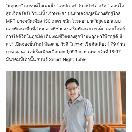
“พฤกษา” แกรนด์โอเพ่นนิ่ง “แชปเตอร์ วัน สปาร์ค จรัญ” คอนโด
สุดเจิดจรัสรับวิวแม่น้ำเจ้าพระยา บนทำเลจรัญสนิทวงศ์อยู่ใกล้
MRT บางพลัดเพียง 150 เมตร ผนึก โรงพยาบาลวิมุต ออกแบบ
และพัฒนาพื้นที่ส่วนกลางที่ช่วยส่งเสริมพัฒนาการเด็ก ตอบโจทย์
การใช้ชีวิตในทุกมิติ เติมเต็มชีวิตของลูกบ้านพฤกษาให้ “อยู่ดี มี
สุข” เปิดจองชั้นใหม่ ห้องสวย วิวดี ในราคาเริ่มต้นเพียง 1.79 ล้าน
บาท ผ่อนดาวน์เริ่มเพียงเดือนละ 1,999 บาท เฉพาะวันที่ 16-17
มีนาคมนี้เท่านั้น รับฟรี Smart Night Table