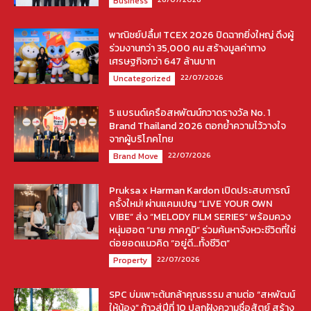
Business
พาณิชย์ปลื้ม! TCEX 2026 ปิดฉากยิ่งใหญ่ ดึงผู้
ร่วมงานกว่า 35,000 คน สร้างมูลค่าทาง
เศรษฐกิจกว่า 647 ล้านบาท
22/07/2026
Uncategorized
5 แบรนด์เครือสหพัฒน์กวาดรางวัล No. 1
Brand Thailand 2026 ตอกย้ำความไว้วางใจ
จากผู้บริโภคไทย
22/07/2026
Brand Move
Pruksa x Harman Kardon เปิดประสบการณ์
ครั้งใหม่! ผ่านแคมเปญ “LIVE YOUR OWN
VIBE” ส่ง “MELODY FILM SERIES” พร้อมควง
หนุ่มฮอต “มาย ภาคภูมิ” ร่วมค้นหาจังหวะชีวิตที่ใช่
ต่อยอดแนวคิด “อยู่ดี…ทั้งชีวิต”
22/07/2026
Property
SPC บ่มเพาะต้นกล้าคุณธรรม สานต่อ “สหพัฒน์
ให้น้อง” ก้าวสู่ปีที่ 10 ปลูกฝังความซื่อสัตย์ สร้าง