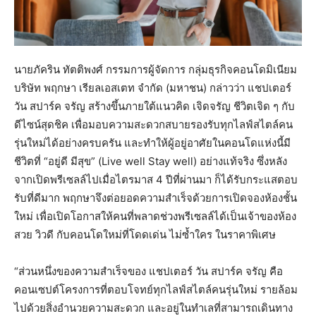
นายภัคริน ทัตติพงศ์ กรรมการผู้จัดการ กลุ่มธุรกิจคอนโดมิเนียม
บริษัท พฤกษา เรียลเอสเตท จำกัด (มหาชน) กล่าวว่า แชปเตอร์
วัน สปาร์ค จรัญ สร้างขึ้นภายใต้แนวคิด เจิดจรัญ ชีวิตเจิด ๆ กับ
ดีไซน์สุดชิค เพื่อมอบความสะดวกสบายรองรับทุกไลฟ์สไตล์คน
รุ่นใหม่ได้อย่างครบครัน และทำให้ผู้อยู่อาศัยในคอนโดแห่งนี้มี
ชีวิตที่ “อยู่ดี มีสุข” (Live well Stay well) อย่างแท้จริง ซึ่งหลัง
จากเปิดพรีเซลล์ไปเมื่อไตรมาส 4 ปีที่ผ่านมา ก็ได้รับกระแสตอบ
รับที่ดีมาก พฤกษาจึงต่อยอดความสำเร็จด้วยการเปิดจองห้องชั้น
ใหม่ เพื่อเปิดโอกาสให้คนที่พลาดช่วงพรีเซลล์ได้เป็นเจ้าของห้อง
สวย วิวดี กับคอนโดใหม่ที่โดดเด่น ไม่ซ้ำใคร ในราคาพิเศษ
“ส่วนหนึ่งของความสำเร็จของ แชปเตอร์ วัน สปาร์ค จรัญ คือ
คอนเซปต์โครงการที่ตอบโจทย์ทุกไลฟ์สไตล์คนรุ่นใหม่ รายล้อม
ไปด้วยสิ่งอำนวยความสะดวก และอยู่ในทำเลที่สามารถเดินทาง