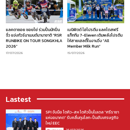
แลคตาซอย ซอยโย่ ร่วมปั้นนักปั่น
เบนิฟิตต์ ไฮโปรตีน แลคโตสฟรี
จิ๋ว แข่งทัวร์นาเมนต์นานาชาติ “RSR
แท็กทีม 7-Eleven เติมพลังโปรตีน
RUNBIKE ON TOUR SONGKHLA
ให้สายเฮลตี้ในงานวิ่ง “All
2026”
Member Milk Run”
17/07/2026
15/07/2026
Lastest
SPI จับมือ โตคิว-สห โตคิวปั้นโมเดล “ศรีราชา
แห่งอนาคต” รับคลื่นทุนโลก-ปั้นฮับเศรษฐกิจ
ใหม่ EEC
26/07/2026