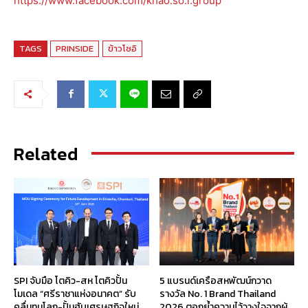
https://www.facebook.com/khao.so.i.group
TAGS
PRINSIDE
ข้าวโซอิ
Related
SPI จับมือ โตคิว-สห โตคิวปั้น
5 แบรนด์เครือสหพัฒน์กวาด
โมเดล “ศรีราชาแห่งอนาคต” รับ
รางวัล No. 1 Brand Thailand
คลื่นทุนโลก-ปั้นฮับเศรษฐกิจใหม่
2026 ตอกย้ำความไว้วางใจจากผู้