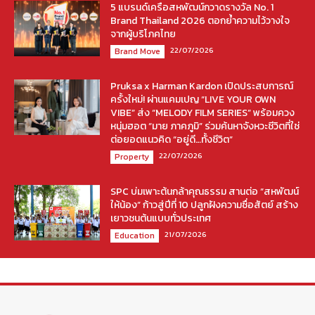
5 แบรนด์เครือสหพัฒน์กวาดรางวัล No. 1
Brand Thailand 2026 ตอกย้ำความไว้วางใจ
จากผู้บริโภคไทย
22/07/2026
Brand Move
Pruksa x Harman Kardon เปิดประสบการณ์
ครั้งใหม่! ผ่านแคมเปญ “LIVE YOUR OWN
VIBE” ส่ง “MELODY FILM SERIES” พร้อมควง
หนุ่มฮอต “มาย ภาคภูมิ” ร่วมค้นหาจังหวะชีวิตที่ใช่
ต่อยอดแนวคิด “อยู่ดี…ทั้งชีวิต”
22/07/2026
Property
SPC บ่มเพาะต้นกล้าคุณธรรม สานต่อ “สหพัฒน์
ให้น้อง” ก้าวสู่ปีที่ 10 ปลูกฝังความซื่อสัตย์ สร้าง
เยาวชนต้นแบบทั่วประเทศ
21/07/2026
Education