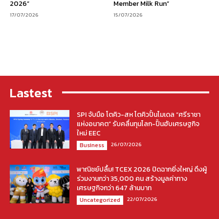
2026”
Member Milk Run”
17/07/2026
15/07/2026
Lastest
SPI จับมือ โตคิว-สห โตคิวปั้นโมเดล “ศรีราชา
แห่งอนาคต” รับคลื่นทุนโลก-ปั้นฮับเศรษฐกิจ
ใหม่ EEC
26/07/2026
Business
พาณิชย์ปลื้ม! TCEX 2026 ปิดฉากยิ่งใหญ่ ดึงผู้
ร่วมงานกว่า 35,000 คน สร้างมูลค่าทาง
เศรษฐกิจกว่า 647 ล้านบาท
22/07/2026
Uncategorized