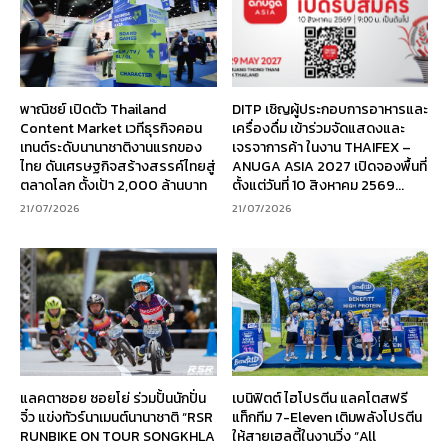
พาณิชย์ เปิดตัว Thailand
DITP เชิญผู้ประกอบการอาหารและ
Content Market เวทีธุรกิจคอน
เครื่องดื่ม เข้าร่วมจัดแสดงและ
เทนต์ระดับนานาชาติงานแรกของ
เจรจาการค้า ในงาน THAIFEX –
ไทย ดันเศรษฐกิจสร้างสรรค์ไทยสู่
ANUGA ASIA 2027 เปิดจองพื้นที่
ตลาดโลก ตั้งเป้า 2,000 ล้านบาท
ตั้งแต่วันที่ 10 สิงหาคม 2569...
21/07/2026
21/07/2026
แลคตาซอย ซอยโย่ ร่วมปั้นนักปั่น
เบนิฟิตต์ ไฮโปรตีน แลคโตสฟรี
จิ๋ว แข่งทัวร์นาเมนต์นานาชาติ “RSR
แท็กทีม 7-Eleven เติมพลังโปรตีน
RUNBIKE ON TOUR SONGKHLA
ให้สายเฮลตี้ในงานวิ่ง “All