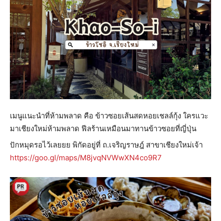
เมนูแนะนำที่ห้ามพลาด คือ ข้าวซอยเส้นสดหอยเชลล์กุ้ง ใครแวะ
มาเชียงใหม่ห้ามพลาด ฟีลร้านเหมือนมาทานข้าวซอยที่ญี่ปุ่น
ปักหมุดรอไว้เลยยย พิกัดอยู่ที่ ถ.เจริญราษฎ์ สาขาเชียงใหม่เจ้า
https://goo.gl/maps/M8jvqNVWwXN4co9R7