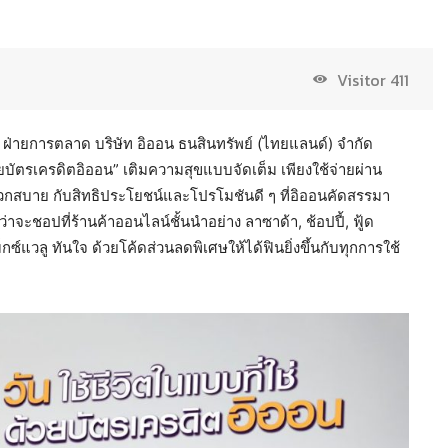
Visitor
411
ส ฝ่ายการตลาด บริษัท อิออน ธนสินทรัพย์ (ไทยแลนด์) จำกัด
ยบัตรเครดิตอิออน” เติมความสุขแบบจัดเต็ม เพียงใช้จ่ายผ่าน
ะดวกสบาย กับสิทธิประโยชน์และโปรโมชันดี ๆ ที่อิออนคัดสรรมา
จะชอปที่ร้านค้าออนไลน์ชั้นนำอย่าง ลาซาด้า, ช้อปปี้, ฟู้ด
ม็กซ์แวลู ทันใจ ด้วยโค้ดส่วนลดพิเศษให้ได้ฟินยิ่งขึ้นกับทุกการใช้