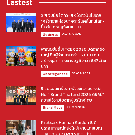
Lastest
SPI จับมือ โตคิว-สห โตคิวปั้นโมเดล
“ศรีราชาแห่งอนาคต” รับคลื่นทุนโลก-
ปั้นฮับเศรษฐกิจใหม่ EEC
26/07/2026
Business
พาณิชย์ปลื้ม! TCEX 2026 ปิดฉากยิ่ง
ใหญ่ ดึงผู้ร่วมงานกว่า 35,000 คน
สร้างมูลค่าทางเศรษฐกิจกว่า 647 ล้าน
บาท
22/07/2026
Uncategorized
5 แบรนด์เครือสหพัฒน์กวาดรางวัล
No. 1 Brand Thailand 2026 ตอกย้ำ
ความไว้วางใจจากผู้บริโภคไทย
22/07/2026
Brand Move
Pruksa x Harman Kardon เปิด
ประสบการณ์ครั้งใหม่! ผ่านแคมเปญ
“LIVE YOUR OWN VIBE” ส่ง