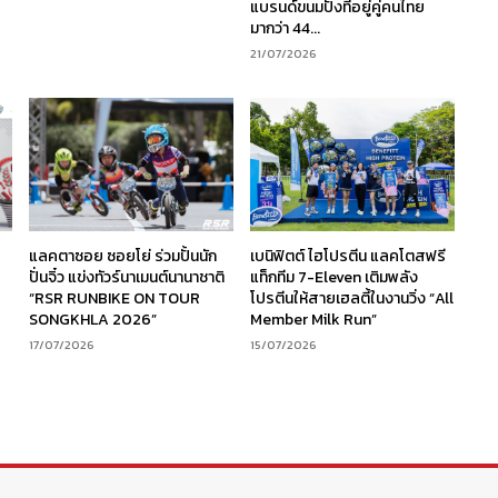
แบรนด์ขนมปังที่อยู่คู่คนไทย
มากว่า 44...
21/07/2026
ร
แลคตาซอย ซอยโย่ ร่วมปั้นนัก
เบนิฟิตต์ ไฮโปรตีน แลคโตสฟรี
ง
ปั่นจิ๋ว แข่งทัวร์นาเมนต์นานาชาติ
แท็กทีม 7-Eleven เติมพลัง
“RSR RUNBIKE ON TOUR
โปรตีนให้สายเฮลตี้ในงานวิ่ง “All
SONGKHLA 2026”
Member Milk Run”
17/07/2026
15/07/2026