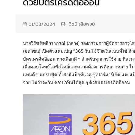
ด้วยบัตรเครดิตอิออน
วิชนี เสือพงษ์
01/03/2024
นายวิรัช สิทธิวราภรณ์ (กลาง) รองกรรมการผู้จัดการอาวุโ
(มหาชน) เปิดตัวแคมเปญ “365 วัน ใช้ชีวิตในแบบที่ใช่ ด้ว
บัตรเครดิตอิออน ทางเลือกดี ๆ สำหรับทุกการใช้จ่าย ที่ส
เพื่อตอบโจทย์ไลฟ์สไตล์และความต้องการที่หลากหลาย ไม่ว่า
แพนด้า, แกร็บฟู้ด ทั้งยังมีแม็กซ์แวลู ซูเปอร์มาร์เก็ต และแ
จ่าย ไม่ว่าจะกิน ชอป ก็ฟินได้สุด ๆ ด้วยบัตรเครดิตอิออน