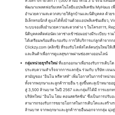
หวังสร้างรายได้กว่า 1,000 ล้านบาทใน 3 ปี จะนำเสนอส
พัฒนาแพลตฟอร์มเทคโนโลยีแอปพลิเคชัน MyHaus เพื่อเ
อำนวยความสะดวกสบายให้ลูกบ้านและนิติบุคคล ด้วยร
อิเล็กทรอนิกส์ ดูแลได้ทั้งบ้านด้วยแอปพลิเคชันเดียว,
ระบบจองสิ่งอำนวยความสะดวกต่าง ๆ ในโครงการ, Rep
นิติบุคคลติดต่อนัดเวลาช่างเข้าซ่อมอย่างมีระเบียบ รวมไป
ได้เตรียมพร้อมที่จะรองรับ การให้บริการแก่ลูกค้าจา
Clickzy.com (คลิกซิ) ที่รองรับไลฟ์สไตล์คนรุ่นใหม่ให้
และสินค้าเพื่อการดูแลสุขภาพผ่านช่องทางออนไลน์
กลุ่มหน่วยธุรกิจใหม่
ที่แยกออกมาเพื่อรองรับการเติบโต 
ประสบความสำเร็จจากการแลกหุ้น ร่วมกับ บริษัท เจนเนอรั
สามัญของ “อินโน พรีคาสท์” เพิ่มโอกาสในการจำหน่ายแผ
ทั้งจากพฤกษาและลูกค้ารายอื่น ๆ สูงขึ้นทะลุเป้าหมายอยู่ท
สู่ 3,500 ล้านบาท ในปี 2567 และกลุ่มก็ได้มี การแยก
บริษัทใหม่ “อินโน โฮม คอนสตรัคชั่น” ซึ่งเป็นการปรับอ
สามารถรองรับการขยายโอกาสในการเติบโตและสร้างรายได
ล้านบาท จากพฤกษาและลูกค้ารายอื่นนอกจากกลุ่ม มุ่งสู