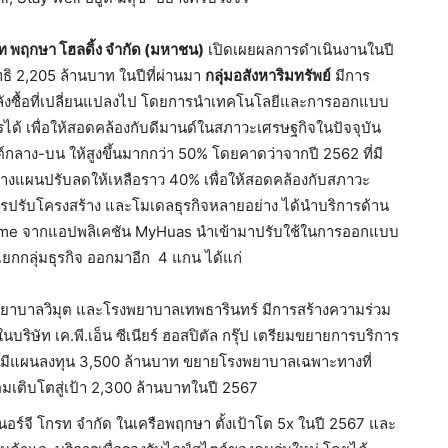
ษัท พฤกษา โฮลดิ้ง จำกัด (มหาชน)
เปิดเผยผลการดำเนินงานในปี
ธิ 2,205 ล้านบาท ในปีที่ผ่านมา
กลุ่มอสังหาริมทรัพย์
มีการ
บกำลังซื้อที่เปลี่ยนแปลงไป โดยการนำเทคโนโลยีและการออกแบบ
ได้ เพื่อให้สอดคล้องกับดีมานด์ในสภาวะเศรษฐกิจในปัจจุบัน
นต์กลาง-บน ให้สูงขึ้นมากกว่า 50% โดยคาดว่าจากปี 2562 ที่มี
ี้วางแผนปรับลดให้เหลือราว 40% เพื่อให้สอดคล้องกับสภาวะ
มีการปรับโครงสร้าง และโมเดลธุรกิจหลายอย่าง ได้นำบริการด้าน
ome จากแอปพลิเคชัน MyHuas นำเข้ามาปรับใช้ในการออกแบบ
แยกกลุ่มธุรกิจ ออกมาอีก 4 แกน ได้แก่
ยาบาลวิมุต และโรงพยาบาลเทพธารินทร์ มีการสร้างความร่วม
นบริษัท เค.พี.เอ็น ซีเนียร์ ฮอสปิตัล กรุ๊ป เตรียมขยายการบริการ
่มยังมีแผนลงทุน 3,500 ล้านบาท ขยายโรงพยาบาลเฉพาะทางที่
้อมเติบโตสู่เป้า 2,300 ล้านบาทในปี 2567
อร์จี โกรท จำกัด ในเครือพฤกษา ตั้งเป้าโต 5x ในปี 2567 และ