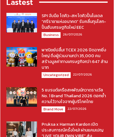
Lastest
SPI จับมือ โตคิว-สห โตคิวปั้นโมเดล
“ศรีราชาแห่งอนาคต” รับคลื่นทุนโลก-
ปั้นฮับเศรษฐกิจใหม่ EEC
26/07/2026
Business
พาณิชย์ปลื้ม! TCEX 2026 ปิดฉากยิ่ง
ใหญ่ ดึงผู้ร่วมงานกว่า 35,000 คน
สร้างมูลค่าทางเศรษฐกิจกว่า 647 ล้าน
บาท
22/07/2026
Uncategorized
5 แบรนด์เครือสหพัฒน์กวาดรางวัล
No. 1 Brand Thailand 2026 ตอกย้ำ
ความไว้วางใจจากผู้บริโภคไทย
22/07/2026
Brand Move
Pruksa x Harman Kardon เปิด
ประสบการณ์ครั้งใหม่! ผ่านแคมเปญ
“LIVE YOUR OWN VIBE” ส่ง