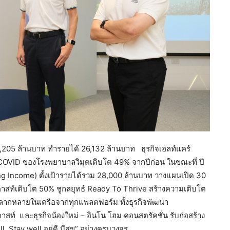
2,205 ล้านบาท ทำรายได้ 26,132 ล้านบาท ธุรกิจเฮลท์แคร์
-COVID ของโรงพยาบาลวิมุตเติบโต 49% จากปีก่อน ในขณะที่ ปี
ing Income) ตั้งเป้ารายได้รวม 28,000 ล้านบาท วางแผนเปิด 30
ีคาสท์เติบโต 50% ชูกลยุทธ์ Ready To Thrive สร้างความเติบโต
หลากหลายในเครือจากทุกแพลตฟอร์ม ทั้งธุรกิจพัฒนา
รีคาสท์ และธุรกิจน้องใหม่ – อินโน โฮม คอนสตรัคชั่น รับก่อสร้าง
l, Stay well อยู่ดี มีสุข” อย่างครบวงจร