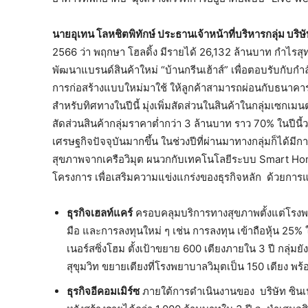
นายอุเทน โลหชิตพิทักษ์ ประธานเจ้าหน้าที่บริหารกลุ่ม บริ
2566 ว่า พฤกษา โฮลดิ้ง มีรายได้ 26,132 ล้านบาท กำไรสุท
พัฒนาแบรนด์สินค้าใหม่ “บ้านกรีนเฮ้าส์” เพื่อตอบรับกั
การก่อสร้างแบบใหม่มาใช้ ให้ลูกค้าสามารถผ่อนกับธนาคาร
สำหรับทิศทางในปีนี้ มุ่งเพิ่มสัดส่วนในสินค้าในกลุ่มเซกเม
สัดส่วนสินค้ากลุ่มราคาต่ำกว่า 3 ล้านบาท ราว 70% ในปีน
เศรษฐกิจปัจจุบันมากขึ้น ในช่วงปีที่ผ่านมาทางกลุ่มก็ได้
สุขภาพจากเครือวิมุต ผนวกกับเทคโนโลยีระบบ Smart H
โครงการ เพื่อเสริมความแข่งแกร่งของธุรกิจหลัก ด้วยการ
ธุรกิจเฮลท์แคร์
ครอบคลุมบริการทางสุขภาพตั้งแต่โรงพ
มือ และการลงทุนใหม่ ๆ เช่น การลงทุน เข้าถือหุ้น 25% ใ
เนอร์สซิ่งโฮม ตั้งเป้าขยาย 600 เตียงภายใน 3 ปี กลุ
สุขุมวิท ขยายเตียงที่โรงพยาบาลวิมุตเป็น 150 เตียง พร
ธุรกิจอีคอมเมิร์ซ
ภายใต้การดำเนินงานของ บริษัท ซินเน