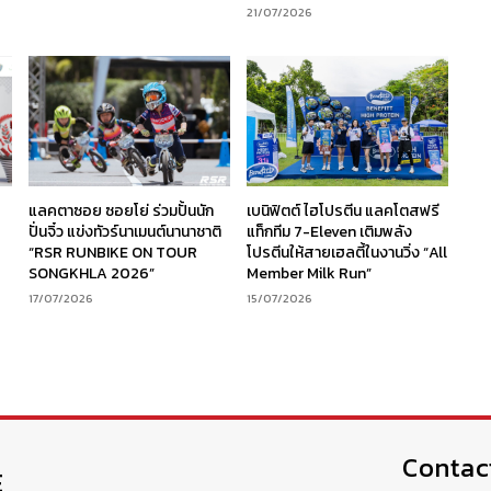
21/07/2026
ร
แลคตาซอย ซอยโย่ ร่วมปั้นนัก
เบนิฟิตต์ ไฮโปรตีน แลคโตสฟรี
ง
ปั่นจิ๋ว แข่งทัวร์นาเมนต์นานาชาติ
แท็กทีม 7-Eleven เติมพลัง
“RSR RUNBIKE ON TOUR
โปรตีนให้สายเฮลตี้ในงานวิ่ง “All
SONGKHLA 2026”
Member Milk Run”
17/07/2026
15/07/2026
Contac
E