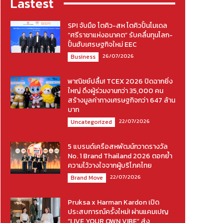
Lastest
SPI จับมือ โตคิว-สห โตคิวปั้นโมเดล
“ศรีราชาแห่งอนาคต” รับคลื่นทุนโลก-
ปั้นฮับเศรษฐกิจใหม่ EEC
26/07/2026
Business
พาณิชย์ปลื้ม! TCEX 2026 ปิดฉากยิ่ง
ใหญ่ ดึงผู้ร่วมงานกว่า 35,000 คน
สร้างมูลค่าทางเศรษฐกิจกว่า 647 ล้าน
บาท
22/07/2026
Uncategorized
5 แบรนด์เครือสหพัฒน์กวาดรางวัล
No. 1 Brand Thailand 2026 ตอกย้ำ
ความไว้วางใจจากผู้บริโภคไทย
22/07/2026
Brand Move
Pruksa x Harman Kardon เปิด
ประสบการณ์ครั้งใหม่! ผ่านแคมเปญ
“LIVE YOUR OWN VIBE” ส่ง