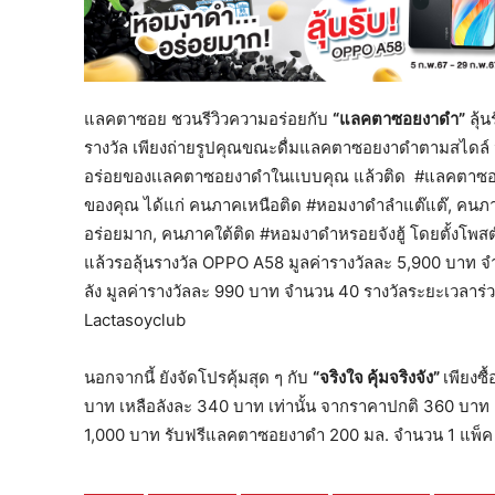
แลคตาซอย ชวนรีวิวความอร่อยกับ
“แลคตาซอยงาดำ”
ลุ้
รางวัล เพียงถ่ายรูปคุณขณะดื่มแลคตาซอยงาดำตามสไดล์ น
อร่อยของเเลคตาซอยงาดำในเเบบคุณ แล้วติด #แลคตาซอ
ของคุณ ได้แก่ คนภาคเหนือติด #หอมงาดำลำแต๊แต๊, คนภ
อร่อยมาก, คนภาคใต้ติด #หอมงาดำหรอยจังฮู้ โดยตั้งโพส
แล้วรอลุ้นรางวัล OPPO A58 มูลค่ารางวัลละ 5,900 บาท จ
ลัง มูลค่ารางวัลละ 990 บาท จำนวน 40 รางวัลระยะเวลาร่วม
Lactasoyclub
นอกจากนี้ ยังจัดโปรคุ้มสุด ๆ กับ
“จริงใจ คุ้มจริงจัง”
เพียงซ
บาท เหลือลังละ 340 บาท เท่านั้น จากราคาปกติ 360 บาท เม
1,000 บาท รับฟรีแลคตาซอยงาดำ 200 มล. จำนวน 1 แพ็ค ตั้