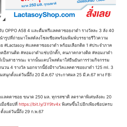
นรับ OPPO A58 4 และดื่มฟรีเเลคตาซอยงาดำ รางวัลละ 3 ลัง 40
ำรูปที่ถ่ายมาโพสต์ลงโชลเซียลพร้อมพิมพ์บรรยายรีวิวความ
ย #Lactasoy #แลคตาซอยงาดำ พร้อมเลือกติด 1 #ประจำภาค
าคอีสานติด #หอมงาดำแซ่บบักคั๊ก, คนภาคกลางติด #หอมงาดำ
ต์เป็นสาธารณะ จากนั้นแคปโพสต์มาใส่ยืนยันการร่วมกิจกรรม
ำนวน 4 รางวัล นอกจากนี้ยังมีรางวัลเเลคตาซอยงาดำ 125 ml. 3
สนุกตั้งแต่วันนี้ถึง 20 มี.ค.67 ประกาศผล 25 มี.ค.67 ทาง FB:
ื้อแลคตาซอย ขนาด 250 มล. ทุกรสชาติ ลดราคาพิเศษลังละ 20
ื่อช้อปที่
https://bit.ly/3Y9tv4x
พิเศษขึ้นไปอีกเพียงช้อปครบ
งแต่วันนี้ถึง 29 ก.พ.67