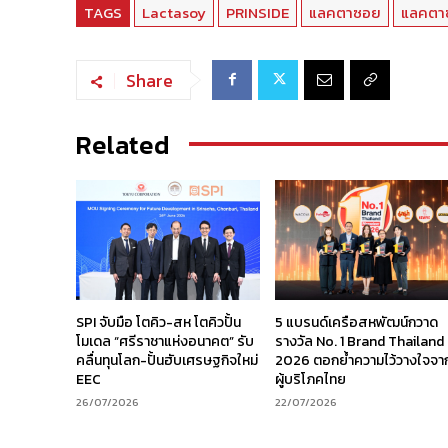
TAGS
Lactasoy
PRINSIDE
แลคตาซอย
แลคตา
Share
Related
SPI จับมือ โตคิว-สห โตคิวปั้น
5 แบรนด์เครือสหพัฒน์กวาด
โมเดล “ศรีราชาแห่งอนาคต” รับ
รางวัล No. 1 Brand Thailand
คลื่นทุนโลก-ปั้นฮับเศรษฐกิจใหม่
2026 ตอกย้ำความไว้วางใจจา
EEC
ผู้บริโภคไทย
26/07/2026
22/07/2026