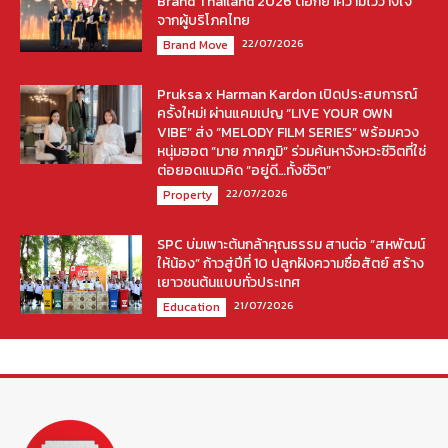
Brand Thailand 2026 ตอกย้ำความไว้วางใจ
จากผู้บริโภคไทย
22/07/2026
Brand Move
Pruksa x Harman Kardon เปิดประสบการณ์
ครั้งใหม่! ผ่านแคมเปญ “LIVE YOUR OWN
VIBE” ส่ง “MELODY FILM SERIES” พร้อมควง
หนุ่มฮอต “มาย ภาคภูมิ” ร่วมค้นหาจังหวะชีวิตที่ใช่
ต่อยอดแนวคิด “อยู่ดี…ทั้งชีวิต”
22/07/2026
Property
SPC บ่มเพาะต้นกล้าคุณธรรม สานต่อ “สหพัฒน์
ให้น้อง” ก้าวสู่ปีที่ 10 ปลูกฝังความซื่อสัตย์ สร้าง
เยาวชนต้นแบบทั่วประเทศ
21/07/2026
Education