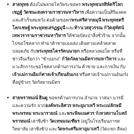
สายพุทธ
ต้องไม่พลาดไหว้พระขอพร
พระพุทธนรสีห์ตรีโลก
เชฏฐ์
วัดชนะสงครามราชวรมหาวิหาร
เพื่อความเป็นสิริมงคล
และสำเร็จสมหวัง ต่อด้วยขอพร
พระศรีศากยมุนี พระพุทธตรี
โลกเชษฐ์ พระพุทธเสรฏฐมุนี
และ
ท้าวเวสสุวรรณ
ที่
วัดสุทัศน์
เทพวรารามราชวรมหาวิหาร
ให้ช่วยปัดเป่าสิ่งชั่วร้าย จากนั้น
ไปขอโชคลาภ ทำมาค้าขายเองเฮง เดินทางแคล้วคลาด
ปลอดภัย กับ
พระพุทธไตรรัตนนายก
หรือหลวงพ่อโต หรือที่
ชาวจีนเรียกว่า “ซำปอกง” ที่
วัดกัลยาณมิตรวรมหาวิหาร
และ
แวะสักการะขอโชคลาภด้านการงาน ค้าขาย และการเงิน กับ
เจ้าแม่กวนอิม
ที่
ศาลเจ้าเกียนอันเกง
หรือศาลเจ้าแม่กวนอันเก๋ง
ที่อยู่ข้างๆ วัดกัลยาณมิตร
สายพราหมณ์ ฮินดู
ขอพรด้านการงาน อำนาจ วาสนา บารมี
และความรัก จาก
องค์พระอิศวร
พระอุมาเทวี
พระแม่ลักษมี
พระพรหม
พระนารายณ์
และ
พระพิฆเณศวร
ที่
เทวสถานโบสถ์
พราหมณ์
เสาชิงช้า
วัดเทพมณเฑียร
(อยู่ในโรงเรียนภารต
วิทยาลัย เสาชิงช้า) และ
วัดพระศรีมหาอุมาเทวี
(วัดแขก สีลม)