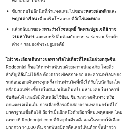
ที่อำเภอสามพราน
ขับรถต่อไปอีกนิดที่กำแพงแสน ไปขอพร
หลวงพ่อหลิว
และ
พญาเต่าเรือน
เพื่อเสริมโชคลาภ ที่
วัดไร่แตงทอง
แล้วกลับมาขอพร
พระร่วงโรจนฤทธิ์
วัดพระปฐมเจดีย์ ราช
วรมหาวิหาร
และจบทริปอิ่มท้องกับอาหารอร่อยจากร้านค้า
ต่าง ๆ รอบองค์พระปฐมเจดีย์
ไม่ว่าจะเลือกเดินทางขอพร หรือไปเที่ยวที่ไหนในช่วงตรุษจีน
Roddonjai ก็ขอให้ทุกท่านขับรถด้วยความปลอดภัย โดยสิ่ง
สำคัญที่ลืมไม่ได้คือ ต้องตรวจเช็คสภาพรถ และความพร้อมของ
รถก่อนออกเดินทางทุกครั้ง ส่วนท่านใดที่เพิ่งได้รับโบนัสก้อนโต
หรือมีแผนที่จะซื้อรถในฝันมาเติมเต็มทริปมหามงคล ในราคาที่
จับต้องได้ และยังมีเงินเหลือไว้ช้อป ชิมระหว่างเดินทาง หรือ
ตกแต่งรถเพิ่มเติม การเลือกซื้อรถมือสองจากแพลตฟอร์มที่ได้
มาตรฐานเชื่อถือได้ ถือว่าเป็นอีกหนึ่งตัวเลือกที่สมเหตุสมผล โดย
เฉพาะที่ Roddonjai.com ที่ปัจจุบันมีรถมือสองในระบบให้เลือก
มากกว่า 14,000 คัน จากพันธมิตรดีลเลอร์เต็นท์รถชั้นนำกว่า