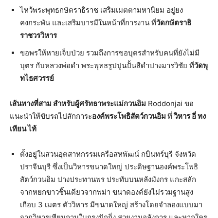
ไหว้พระพุทธกษัตราธิราช เสริมเมตตามหานิยม อยู่ยง
คงกระพัน และเสริมบารมีในหน้าที่การงาน ที่
วัดกษัตราธิ
ราชวรวิหาร
ขอพรให้หายเจ็บป่วย รวมถึงการขอบุตรสำหรับคนที่ยังไม่มี
บุตร กับหลวงพ่อดำ พระพุทธรูปปูนปั้นสีดำปางมารวิชัย ที่
วัดพุ
ทไธศวรรย์
เส้นทางที่สาม สำหรับผู้ศรัทธาพระแม่กวนอิม
Roddonjai ขอ
แนะนำให้ขับรถไปสักการะ
องค์พระโพธิสัตว์กวนอิม
ที่
วิหาร อี่ ทง
เทียน ไท้
ตั้งอยู่ในสวนอุตสาหกรรมเครือสหพัฒน์ กบินทร์บุรี จังหวัด
ปราจีนบุรี ซึ่งเป็นวิหารขนาดใหญ่ ประดิษฐานองค์พระโพธิ
สัตว์กวนอิม ปางประทานพร ประทับบนหลังมังกร แกะสลัก
จากหยกขาวชิ้นเดียวจากพม่า ขนาดองค์ยังไม่รวมฐานสูง
เกือบ 3 เมตร ตัววิหาร มีขนาดใหญ่ สร้างโดยจำลองแบบมา
จากวิหารเทียนถานในกรุงปักกิ่ง สวยงามอลังการ และหากใคร