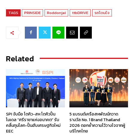
TAGS
PRINSIDE
Roddonjai
ttbDRIVE
รถโดนใจ
Related
SPI จับมือ โตคิว-สห โตคิวปั้น
5 แบรนด์เครือสหพัฒน์กวาด
โมเดล “ศรีราชาแห่งอนาคต” รับ
รางวัล No. 1 Brand Thailand
คลื่นทุนโลก-ปั้นฮับเศรษฐกิจใหม่
2026 ตอกย้ำความไว้วางใจจากผู้
EEC
บริโภคไทย