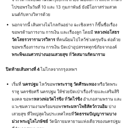
ไปขอพรในวันที่ 10 และ 13 กุมภาพันธ์ ยังมีโอกาสร่วมสวด
มนต์กับทางวิหารด้วย
นอกจากนี้ เส้นทางไม่ไกลกันอย่าง ฉะเชิงเทรา ก็ขึ้นชื่อเรื่อง
ขอพรด้านการงาน การเงิน และเรื่องลูก โดยมี
หลวงพ่อโสธร
วัดโสธรวรารามวรวิหาร
ที่คนนิยมไปไหว้ช่วงตรุษจีน ต่อด้วย
ขอพรเรื่องการงาน การเงิน ปัดเป่าอุปสรรคทุกข์ภัยจากองค์
พระพิฆเณศวรปางนอนเสวยสุข
ที่
วัดสมานรัตนาราม
ปิดท้ายเส้นทางที่
4
ไม่ไกลจากกรุงเทพฯ
เริ่มที่
นครปฐม
ไหว้ขอพร
พระราหู
วัดศีรษะทอง
หรือวัดพระ
ราหู นครชัยศรี นครปฐม ให้ช่วยปัดเป่าเรื่องร้ายและเสริมสิริ
มงคล ขอพร
หลวงพ่อวัดไร่ขิง
ที่
วัดไร่ขิง
อำเภอสามพราน และ
แวะชมความงามพร้อมขอพร
พระมหาโพธิสัตว์กวนอิม
ปาง
เสวยสุข ที่ใหญ่สุดในประเทศไทยที่
วัดธรรมปัญญารามบาง
ม่วง พระยูไลไภษัชย์
วัดนิกายมหายานแห่งเดียวของนครปฐม