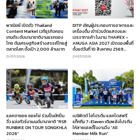
พาณิชย์ เปิดตัว Thailand
DITP เชิญผู้ประกอบการอาหารและ
Content Market เวทีธุรกิจคอน
เครื่องดื่ม เข้าร่วมจัดแสดงและ
เทนต์ระดับนานาชาติงานแรกของ
เจรจาการค้า ในงาน THAIFEX –
ไทย ดันเศรษฐกิจสร้างสรรค์ไทยสู่
ANUGA ASIA 2027 เปิดจองพื้นที่
ตลาดโลก ตั้งเป้า 2,000 ล้านบาท
ตั้งแต่วันที่ 10 สิงหาคม 2569...
21/07/2026
21/07/2026
แลคตาซอย ซอยโย่ ร่วมปั้นนักปั่น
เบนิฟิตต์ ไฮโปรตีน แลคโตสฟรี
จิ๋ว แข่งทัวร์นาเมนต์นานาชาติ “RSR
แท็กทีม 7-Eleven เติมพลังโปรตีน
RUNBIKE ON TOUR SONGKHLA
ให้สายเฮลตี้ในงานวิ่ง “All
2026”
Member Milk Run”