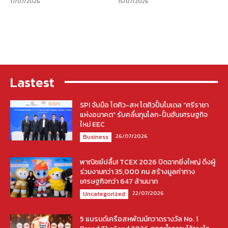
17/07/2026
15/07/2026
Lastest
SPI จับมือ โตคิว-สห โตคิวปั้นโมเดล “ศรีราชา
แห่งอนาคต” รับคลื่นทุนโลก-ปั้นฮับเศรษฐกิจ
ใหม่ EEC
26/07/2026
Business
พาณิชย์ปลื้ม! TCEX 2026 ปิดฉากยิ่งใหญ่ ดึงผู้
ร่วมงานกว่า 35,000 คน สร้างมูลค่าทาง
เศรษฐกิจกว่า 647 ล้านบาท
22/07/2026
Uncategorized
5 แบรนด์เครือสหพัฒน์กวาดรางวัล No. 1