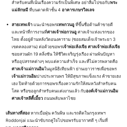
สำหรับคนที่เน้นเรื่องความรักเป็นพิเศษ อย่าลืมไปขอกับ
พระ
แม่ลักษมี
ที่บนดาดฟ้าชั้น 4
อาคารเกษรวิลเลจ
สายเทพเจ้า
แนะนำขอพร
เทพกวนอู
ที่ขึ้นชื่อด้านค้าขายดี
และหน้าที่การงานที่
ศาลเจ้าพ่อกวนอู
ศาลเจ้าแห่งแรกของ
ไทย ตั้งอยู่ด้านหลังวัดอนงคาราม (ซอยสมเด็จเจ้าพระยา 3
เขตคลองสาน) ต่อด้วยขอพร
เจ้าพ่อเห้งเจีย
ศาลเจ้าพ่อเห้งเจีย
ซอยสวนผัก 19 ตลิ่งชัน ให้ชีวิตเจริญรุ่งเรือง ผ่านพ้นปัญหา
หรืออุปสรรคต่างๆ พบแต่ความสำเร็จ และที่ไม่ควรพลาดคือ
ศาลเจ้าแม่กวนอิม
ในมูลนิธิเทียนฟ้า ย่านเยาวราชเพื่อขอพร
เจ้าแม่กวนอิม
ปางประทานพร ให้มีสุขภาพแข็งแรง ค้าขายเฮง
เฮง ปิดท้ายด้วยการขอพรเรื่องความรักให้สมหวังสำหรับคน
โสด หรือขอลูกสำหรับคนแต่งงานแล้ว กับ
องค์เจ้าแม่กวนอิม
ศาลเจ้าหลีตี้เมี้ยว
ถนนพลับพลาไชย
เส้นทางที่สอง
หากเบื่อฝุ่น ควันพิษ และรถติดในกรุงเทพฯ
Roddonjai แนะนำขับรถคู่ใจไปขอพรรับอากาศดี ๆ เริ่มที่