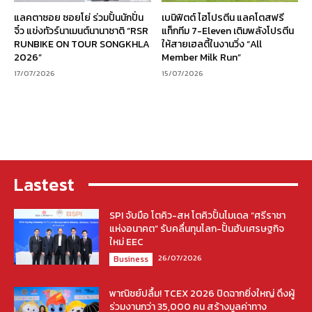
แลคตาซอย ซอยโย่ ร่วมปั้นนักปั่น
เบนิฟิตต์ ไฮโปรตีน แลคโตสฟรี
จิ๋ว แข่งทัวร์นาเมนต์นานาชาติ “RSR
แท็กทีม 7-Eleven เติมพลังโปรตีน
RUNBIKE ON TOUR SONGKHLA
ให้สายเฮลตี้ในงานวิ่ง “All
2026”
Member Milk Run”
17/07/2026
15/07/2026
Lastest
SPI จับมือ โตคิว-สห โตคิวปั้นโมเดล “ศรีราชา
แห่งอนาคต” รับคลื่นทุนโลก-ปั้นฮับเศรษฐกิจ
ใหม่ EEC
26/07/2026
Business
พาณิชย์ปลื้ม! TCEX 2026 ปิดฉากยิ่งใหญ่ ดึงผู้
ร่วมงานกว่า 35,000 คน สร้างมูลค่าทาง