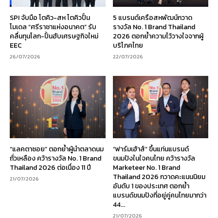
SPI จับมือ โตคิว-สห โตคิวปั้น
5 แบรนด์เครือสหพัฒน์กวาด
โมเดล “ศรีราชาแห่งอนาคต” รับ
รางวัล No. 1 Brand Thailand
คลื่นทุนโลก-ปั้นฮับเศรษฐกิจใหม่
2026 ตอกย้ำความไว้วางใจจากผู้
EEC
บริโภคไทย
26/07/2026
22/07/2026
“แลคตาซอย” ตอกย้ำผู้นำตลาดนม
“ฟาร์มเฮ้าส์” ขึ้นแท่นแบรนด์
ถั่วเหลือง คว้ารางวัล No. 1 Brand
ขนมปังในใจคนไทย คว้ารางวัล
Thailand 2026 ต่อเนื่อง 11 ปี
Marketeer No. 1 Brand
Thailand 2026 กวาดคะแนนนิยม
21/07/2026
อันดับ 1 ของประเทศ ตอกย้ำ
แบรนด์ขนมปังที่อยู่คู่คนไทยมากว่า
44...
21/07/2026