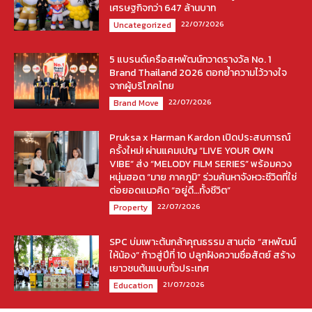
เศรษฐกิจกว่า 647 ล้านบาท
22/07/2026
Uncategorized
5 แบรนด์เครือสหพัฒน์กวาดรางวัล No. 1
Brand Thailand 2026 ตอกย้ำความไว้วางใจ
จากผู้บริโภคไทย
22/07/2026
Brand Move
Pruksa x Harman Kardon เปิดประสบการณ์
ครั้งใหม่! ผ่านแคมเปญ “LIVE YOUR OWN
VIBE” ส่ง “MELODY FILM SERIES” พร้อมควง
หนุ่มฮอต “มาย ภาคภูมิ” ร่วมค้นหาจังหวะชีวิตที่ใช่
ต่อยอดแนวคิด “อยู่ดี…ทั้งชีวิต”
22/07/2026
Property
SPC บ่มเพาะต้นกล้าคุณธรรม สานต่อ “สหพัฒน์
ให้น้อง” ก้าวสู่ปีที่ 10 ปลูกฝังความซื่อสัตย์ สร้าง
เยาวชนต้นแบบทั่วประเทศ
21/07/2026
Education