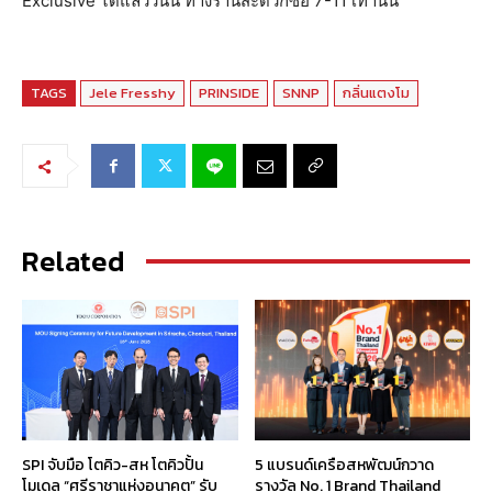
Exclusive ได้แล้ววันนี้ ทางร้านสะดวกซื้อ 7-11 เท่านั้น
TAGS
Jele Fresshy
PRINSIDE
SNNP
กลิ่นแตงโม
Related
SPI จับมือ โตคิว-สห โตคิวปั้น
5 แบรนด์เครือสหพัฒน์กวาด
โมเดล “ศรีราชาแห่งอนาคต” รับ
รางวัล No. 1 Brand Thailand