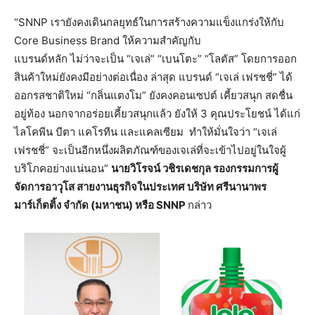
“SNNP เรายังคงเดินกลยุทธ์ในการสร้างความแข็งแกร่งให้กับ
Core Business Brand ให้ความสำคัญกับ
แบรนด์หลัก ไม่ว่าจะเป็น “เจเล่” “เบนโตะ” “โลตัส” โดยการออก
สินค้าใหม่ยังคงมีอย่างต่อเนื่อง ล่าสุด แบรนด์ “เจเล่ เฟรชชี่” ได้
ออกรสชาติใหม่ “กลิ่นแตงโม” ยังคงคอนเซปต์ เคี้ยวสนุก สดชื่น
อยู่ท้อง นอกจากอร่อยเคี้ยวสนุกแล้ว ยังให้ 3 คุณประโยชน์ ได้แก่
ไลโคพีน บีตา แคโรทีน และแคลเซียม ทำให้มั่นใจว่า “เจเล่
เฟรชชี่” จะเป็นอีกหนึ่งผลิตภัณฑ์ของเจเล่ที่จะเข้าไปอยู่ในใจผู้
บริโภคอย่างแน่นอน”
นายวิโรจน์ วชิรเดชกุล รองกรรมการผู้
จัดการอาวุโส สายงานธุรกิจในประเทศ บริษัท ศรีนานาพร
มาร์เก็ตติ้ง จำกัด (มหาชน) หรือ
SNNP
กล่าว