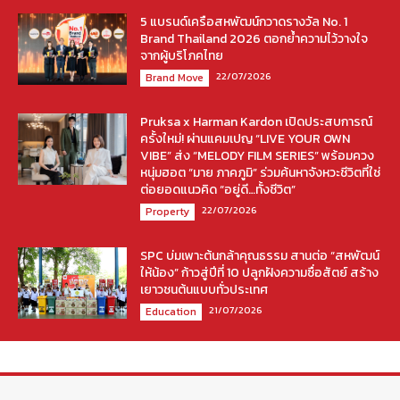
5 แบรนด์เครือสหพัฒน์กวาดรางวัล No. 1
Brand Thailand 2026 ตอกย้ำความไว้วางใจ
จากผู้บริโภคไทย
22/07/2026
Brand Move
Pruksa x Harman Kardon เปิดประสบการณ์
ครั้งใหม่! ผ่านแคมเปญ “LIVE YOUR OWN
VIBE” ส่ง “MELODY FILM SERIES” พร้อมควง
หนุ่มฮอต “มาย ภาคภูมิ” ร่วมค้นหาจังหวะชีวิตที่ใช่
ต่อยอดแนวคิด “อยู่ดี…ทั้งชีวิต”
22/07/2026
Property
SPC บ่มเพาะต้นกล้าคุณธรรม สานต่อ “สหพัฒน์
ให้น้อง” ก้าวสู่ปีที่ 10 ปลูกฝังความซื่อสัตย์ สร้าง
เยาวชนต้นแบบทั่วประเทศ
21/07/2026
Education