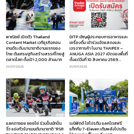
พาณิชย์ เปิดตัว Thailand
DITP เชิญผู้ประกอบการอาหารและ
Content Market เวทีธุรกิจคอน
เครื่องดื่ม เข้าร่วมจัดแสดงและ
เทนต์ระดับนานาชาติงานแรกของ
เจรจาการค้า ในงาน THAIFEX –
ไทย ดันเศรษฐกิจสร้างสรรค์ไทยสู่
ANUGA ASIA 2027 เปิดจองพื้นที่
ตลาดโลก ตั้งเป้า 2,000 ล้านบาท
ตั้งแต่วันที่ 10 สิงหาคม 2569...
21/07/2026
21/07/2026
แลคตาซอย ซอยโย่ ร่วมปั้นนักปั่น
เบนิฟิตต์ ไฮโปรตีน แลคโตสฟรี
จิ๋ว แข่งทัวร์นาเมนต์นานาชาติ “RSR
แท็กทีม 7-Eleven เติมพลังโปรตีน