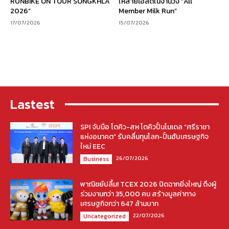
RUNBIKE ON TOUR SONGKHLA
ให้สายเฮลตี้ในงานวิ่ง “All
2026”
Member Milk Run”
17/07/2026
15/07/2026
Lastest
SPI จับมือ โตคิว-สห โตคิวปั้นโมเดล “ศรีราชา
แห่งอนาคต” รับคลื่นทุนโลก-ปั้นฮับเศรษฐกิจ
ใหม่ EEC
26/07/2026
Business
พาณิชย์ปลื้ม! TCEX 2026 ปิดฉากยิ่งใหญ่ ดึงผู้
ร่วมงานกว่า 35,000 คน สร้างมูลค่าทาง
เศรษฐกิจกว่า 647 ล้านบาท
22/07/2026
Uncategorized