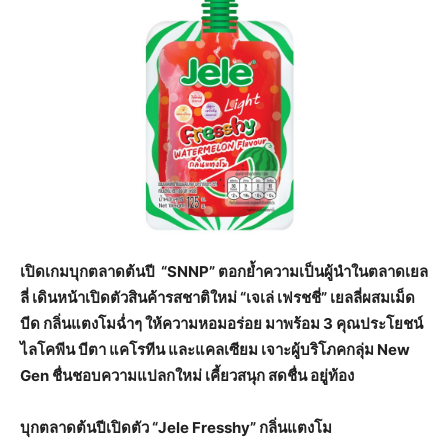
เปิดเกมบุกตลาดต้นปี “
SNNP” ตอกย้ำความเป็นผู้นำในตลาดเยล
ลี่ เดินหน้าเปิดตัวสินค้ารสชาติใหม่ “เจเล่ เฟรชชี่” เยลลี่ผสมเม็ด
บีด กลิ่นแตงโมฉ่ำๆ ให้ความหอมอร่อย มาพร้อม 3 คุณประโยชน์
ไลโคพีน บีตา แคโรทีน และแคลเซียม เจาะผู้บริโภคกลุ่ม New
Gen ชื่นชอบความแปลกใหม่ เคี้ยวสนุก สดชื่น อยู่ท้อง
บุกตลาดต้นปีเปิดตัว “
Jele Fresshy” กลิ่นแตงโม