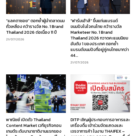
“แลคตาซอย” ตอกย้ำผู้นำตลาดนม
“ฟาร์มเฮ้าส์” ขึ้นแท่นแบรนด์
ถั่วเหลือง คว้ารางวัล No. 1 Brand
ขนมปังในใจคนไทย คว้ารางวัล
Thailand 2026 ต่อเนื่อง 11 ปี
Marketeer No. 1 Brand
Thailand 2026 กวาดคะแนนนิยม
21/07/2026
อันดับ 1 ของประเทศ ตอกย้ำ
แบรนด์ขนมปังที่อยู่คู่คนไทยมากว่า
44...
21/07/2026
พาณิชย์ เปิดตัว Thailand
DITP เชิญผู้ประกอบการอาหารและ
Content Market เวทีธุรกิจคอน
เครื่องดื่ม เข้าร่วมจัดแสดงและ
เทนต์ระดับนานาชาติงานแรกของ
เจรจาการค้า ในงาน THAIFEX –