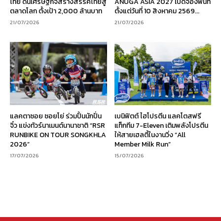
ไทย ดันเศรษฐกิจสร้างสรรค์ไทยสู่
ANUGA ASIA 2027 เปิดจองพื้นที่
ตลาดโลก ตั้งเป้า 2,000 ล้านบาท
ตั้งแต่วันที่ 10 สิงหาคม 2569...
21/07/2026
21/07/2026
แลคตาซอย ซอยโย่ ร่วมปั้นนักปั่น
เบนิฟิตต์ ไฮโปรตีน แลคโตสฟรี
จิ๋ว แข่งทัวร์นาเมนต์นานาชาติ “RSR
แท็กทีม 7-Eleven เติมพลังโปรตีน
RUNBIKE ON TOUR SONGKHLA
ให้สายเฮลตี้ในงานวิ่ง “All
2026”
Member Milk Run”
17/07/2026
15/07/2026