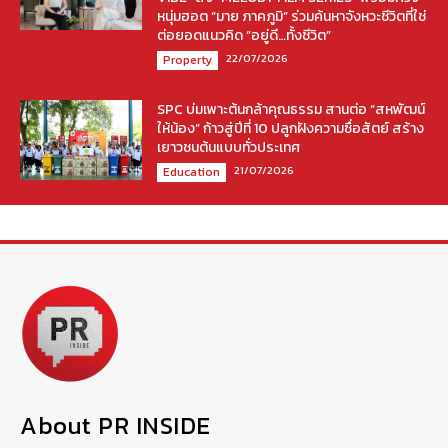
หนุ่มฮอต “มาย ภาคภูมิ” ร่วมค้นหาจังหวะชีวิตที่ใช่
ต่อยอดแนวคิด “อยู่ดี…ทั้งชีวิต”
22/07/2026
Property
SPC บ่มเพาะต้นกล้าคุณธรรม สานต่อ “สหพัฒน์
ให้น้อง” ก้าวสู่ปีที่ 10 ปลูกฝังความซื่อสัตย์ สร้าง
เยาวชนต้นแบบทั่วประเทศ
21/07/2026
Education
About PR INSIDE