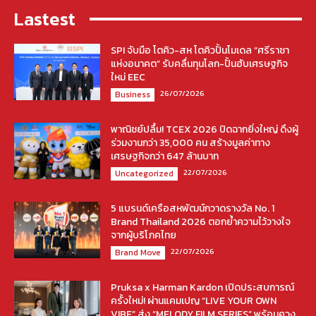
Lastest
SPI จับมือ โตคิว-สห โตคิวปั้นโมเดล “ศรีราชา
แห่งอนาคต” รับคลื่นทุนโลก-ปั้นฮับเศรษฐกิจ
ใหม่ EEC
26/07/2026
Business
พาณิชย์ปลื้ม! TCEX 2026 ปิดฉากยิ่งใหญ่ ดึงผู้
ร่วมงานกว่า 35,000 คน สร้างมูลค่าทาง
เศรษฐกิจกว่า 647 ล้านบาท
22/07/2026
Uncategorized
5 แบรนด์เครือสหพัฒน์กวาดรางวัล No. 1
Brand Thailand 2026 ตอกย้ำความไว้วางใจ
จากผู้บริโภคไทย
22/07/2026
Brand Move
Pruksa x Harman Kardon เปิดประสบการณ์
ครั้งใหม่! ผ่านแคมเปญ “LIVE YOUR OWN
VIBE” ส่ง “MELODY FILM SERIES” พร้อมควง