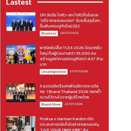
Lastest
SPI จับมือ โตคิว-สห โตคิวปั้นโมเดล
“ศรีราชาแห่งอนาคต” รับคลื่นทุนโลก-
ปั้นฮับเศรษฐกิจใหม่ EEC
26/07/2026
Business
พาณิชย์ปลื้ม! TCEX 2026 ปิดฉากยิ่ง
ใหญ่ ดึงผู้ร่วมงานกว่า 35,000 คน
สร้างมูลค่าทางเศรษฐกิจกว่า 647 ล้าน
บาท
22/07/2026
Uncategorized
5 แบรนด์เครือสหพัฒน์กวาดรางวัล
No. 1 Brand Thailand 2026 ตอกย้ำ
ความไว้วางใจจากผู้บริโภคไทย
22/07/2026
Brand Move
Pruksa x Harman Kardon เปิด
ประสบการณ์ครั้งใหม่! ผ่านแคมเปญ
“LIVE YOUR OWN VIBE” ส่ง