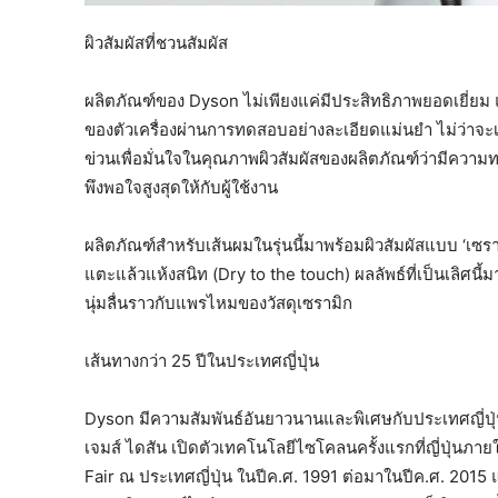
ผิวสัมผัสที่ชวนสัมผัส
ผลิตภัณฑ์ของ Dyson ไม่เพียงแค่มีประสิทธิภาพยอดเยี่ยม แต
ของตัวเครื่องผ่านการทดสอบอย่างละเอียดแม่นยำ ไม่ว
ข่วนเพื่อมั่นใจในคุณภาพผิวสัมผัสของผลิตภัณฑ์ว่ามีคว
พึงพอใจสูงสุดให้กับผู้ใช้งาน
ผลิตภัณฑ์สำหรับเส้นผมในรุ่นนี้มาพร้อมผิวสัมผัสแบบ ‘เซราม
แตะแล้วแห้งสนิท (Dry to the touch) ผลลัพธ์ที่เป็นเลิ
นุ่มลื่นราวกับแพรไหมของวัสดุเซรามิก
เส้นทางกว่า 25 ปีในประเทศญี่ปุ่น
Dyson มีความสัมพันธ์อันยาวนานและพิเศษกับประเทศญี่ปุ่
เจมส์ ไดสัน เปิดตัวเทคโนโลยีไซโคลนครั้งแรกที่ญี่ปุ่นภา
Fair ณ ประเทศญี่ปุ่น ในปีค.ศ. 1991 ต่อมาในปีค.ศ. 201