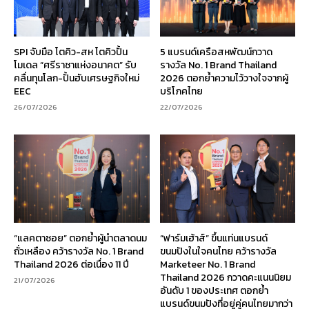
SPI จับมือ โตคิว-สห โตคิวปั้น
5 แบรนด์เครือสหพัฒน์กวาด
โมเดล “ศรีราชาแห่งอนาคต” รับ
รางวัล No. 1 Brand Thailand
คลื่นทุนโลก-ปั้นฮับเศรษฐกิจใหม่
2026 ตอกย้ำความไว้วางใจจากผู้
EEC
บริโภคไทย
26/07/2026
22/07/2026
“แลคตาซอย” ตอกย้ำผู้นำตลาดนม
“ฟาร์มเฮ้าส์” ขึ้นแท่นแบรนด์
ถั่วเหลือง คว้ารางวัล No. 1 Brand
ขนมปังในใจคนไทย คว้ารางวัล
Thailand 2026 ต่อเนื่อง 11 ปี
Marketeer No. 1 Brand
Thailand 2026 กวาดคะแนนนิยม
21/07/2026
อันดับ 1 ของประเทศ ตอกย้ำ
แบรนด์ขนมปังที่อยู่คู่คนไทยมากว่า