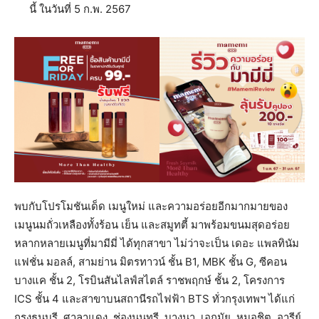
นี้ ในวันที่ 5 ก.พ. 2567
พบกับโปรโมชันเด็ด เมนูใหม่ และความอร่อยอีกมากมายของ
เมนูนมถั่วเหลืองทั้งร้อน เย็น และสมูทตี้ มาพร้อมขนมสุดอร่อย
หลากหลายเมนูที่มามีมี่ ได้ทุกสาขา ไม่ว่าจะเป็น เดอะ แพลทินัม
แฟชั่น มอลล์, สามย่าน มิตรทาวน์ ชั้น B1, MBK ชั้น G, ซีคอน
บางแค ชั้น 2, โรบินสันไลฟ์สไตล์ ราชพฤกษ์ ชั้น 2, โครงการ
ICS ชั้น 4 และสาขาบนสถานีรถไฟฟ้า BTS ทั่วกรุงเทพฯ ได้แก่
กรุงธนบุรี, ศาลาแดง, ช่องนนทรี, บางนา, เอกมัย, หมอชิต, อารีย์