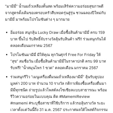
“มามีมี่” น้ำนมถั่วเหลืองคั้นสด พร้อมเสิร์ฟความอร่อยสุขภาพดี
จากสูตรดั้งเดิมของครอบครัวสืบทอดรุ่นสู่รุ่น ชวนฉลองปีใหม่กับ
มามีมี่ มาพร้อมโปรโมชันต่าง ๆ มากมาย
อิ่มอร่อย สนุกลุ้น Lucky Draw เมื่อซื้อสินค้ามามีมี่ ครบ 159
บาท ขึ้นไป รับสิทธิ์จับรางวัลลุ้นรับสินค้า ฟรี!! ร่วมสนุกกันได้
ตลอดเดือนมกราคม 2567
โปรโมชันมามีมี่ มีให้คุณ ทุกวันศุกร์ Free For Friday ให้
“สุข” สมชื่อวัน เมื่อซื้อสินค้ามามีมี่ในราคาปกติ ครบ 99 บาท
รับฟรี! “น้ำสมุนไพร 1 ขวด” ตลอดเดือน มกราคม 2567
ร่วมสนุกรีวิว “เมนูเครื่องดื่มนมถั่วเหลืองมามีมี่” ลุ้นรับคูปอง
มูลค่า 200 บาท จำนวน 10 รางวัล กติกาเพียงซื้อเครื่องดื่มมา
มีมี่ทุกชนิด ถ่ายรูปแล้วโพสต์ลงโซเชียลเเบบสาธารณะ พร้อม
รีวิวความอร่อยในเเบบคุณ ติด #MamemiReview
#mamemi #ระบุชื่อสาขาที่ใช้บริการ แล้วรอลุ้นรางวัล ระยะ
เวลาตั้งแต่วันนี้ถึง 31 ม.ค. 2567 ประกาศผลใต้โพสต์กิจกรรม