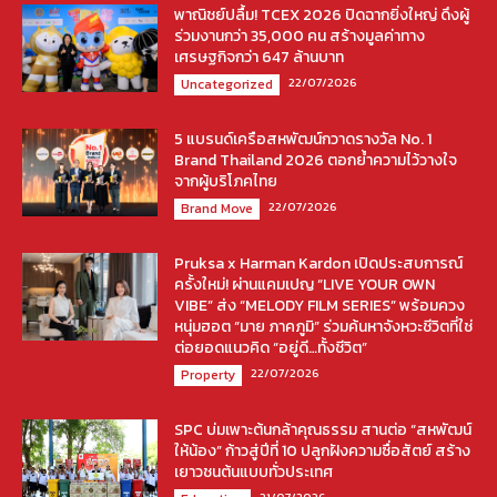
พาณิชย์ปลื้ม! TCEX 2026 ปิดฉากยิ่งใหญ่ ดึงผู้
ร่วมงานกว่า 35,000 คน สร้างมูลค่าทาง
เศรษฐกิจกว่า 647 ล้านบาท
22/07/2026
Uncategorized
5 แบรนด์เครือสหพัฒน์กวาดรางวัล No. 1
Brand Thailand 2026 ตอกย้ำความไว้วางใจ
จากผู้บริโภคไทย
22/07/2026
Brand Move
Pruksa x Harman Kardon เปิดประสบการณ์
ครั้งใหม่! ผ่านแคมเปญ “LIVE YOUR OWN
VIBE” ส่ง “MELODY FILM SERIES” พร้อมควง
หนุ่มฮอต “มาย ภาคภูมิ” ร่วมค้นหาจังหวะชีวิตที่ใช่
ต่อยอดแนวคิด “อยู่ดี…ทั้งชีวิต”
22/07/2026
Property
SPC บ่มเพาะต้นกล้าคุณธรรม สานต่อ “สหพัฒน์
ให้น้อง” ก้าวสู่ปีที่ 10 ปลูกฝังความซื่อสัตย์ สร้าง
เยาวชนต้นแบบทั่วประเทศ
21/07/2026