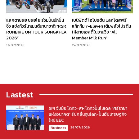
แลคตาซอย ซอยโย่ ร่วมปั้นนักปั่น
เบนิฟิตต์ ไฮโปรตีน แลคโตสฟรี
จิ๋ว แข่งทัวร์นาเมนต์นานาชาติ “RSR
แท็กทีม 7-Eleven เติมพลังโปรตีน
RUNBIKE ON TOUR SONGKHLA
ให้สายเฮลตี้ในงานวิ่ง “All
2026”
Member Milk Run”
17/07/2026
15/07/2026
Lastest
SPI จับมือ โตคิว-สห โตคิวปั้นโมเดล “ศรีราชา
แห่งอนาคต” รับคลื่นทุนโลก-ปั้นฮับเศรษฐกิจ
ใหม่ EEC
26/07/2026
Business