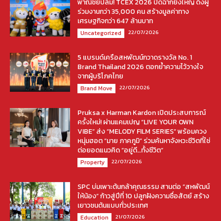
พาณิชย์ปลื้ม! TCEX 2026 ปิดฉากยิ่งใหญ่ ดึงผู้
ร่วมงานกว่า 35,000 คน สร้างมูลค่าทาง
เศรษฐกิจกว่า 647 ล้านบาท
22/07/2026
Uncategorized
5 แบรนด์เครือสหพัฒน์กวาดรางวัล No. 1
Brand Thailand 2026 ตอกย้ำความไว้วางใจ
จากผู้บริโภคไทย
22/07/2026
Brand Move
Pruksa x Harman Kardon เปิดประสบการณ์
ครั้งใหม่! ผ่านแคมเปญ “LIVE YOUR OWN
VIBE” ส่ง “MELODY FILM SERIES” พร้อมควง
หนุ่มฮอต “มาย ภาคภูมิ” ร่วมค้นหาจังหวะชีวิตที่ใช่
ต่อยอดแนวคิด “อยู่ดี…ทั้งชีวิต”
22/07/2026
Property
SPC บ่มเพาะต้นกล้าคุณธรรม สานต่อ “สหพัฒน์
ให้น้อง” ก้าวสู่ปีที่ 10 ปลูกฝังความซื่อสัตย์ สร้าง
เยาวชนต้นแบบทั่วประเทศ
21/07/2026
Education