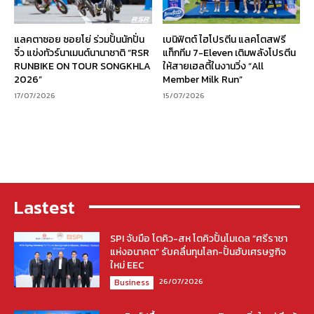
แลคตาซอย ซอยโย่ ร่วมปั้นนักปั่น
เบนิฟิตต์ ไฮโปรตีน แลคโตสฟรี
จิ๋ว แข่งทัวร์นาเมนต์นานาชาติ “RSR
แท็กทีม 7-Eleven เติมพลังโปรตีน
RUNBIKE ON TOUR SONGKHLA
ให้สายเฮลตี้ในงานวิ่ง “All
2026”
Member Milk Run”
17/07/2026
15/07/2026
Lastest
SPI จับมือ โตคิว-สห โตคิวปั้นโมเดล “ศรีราชา
แห่งอนาคต” รับคลื่นทุนโลก-ปั้นฮับเศรษฐกิจ
ใหม่ EEC
26/07/2026
Business