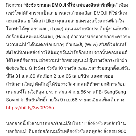
กิจกรรม
“ซังซัง ชวนกด EMOJI ที่ใช่ เเม่ของฉันน่ารักที่สุด”
เพียง
เเชร์โพสต์กิจกรรมเป็นสาธารณะแล้วกดเลือก EMOJI ที่ใช่ นี่เเห
ละเเม่ฉันเลย ได้แก่ (Like) คุณเเม่สายสตรองเเข็งเเกร่งที่สุดใน
โลกทำได้ทุกอย่างเลย, (Love) คุณเเม่สายนักประดิษฐ์งานเย็บปัก
ถักร้อยนี่เเหละเเม่ฉันเลย, (Haha) ทำอาหารเก่งมากกกกจะคาวจะ
หวานเเม่ทำได้หมดอร่อยมากๆ ด้วยนะสิ, (Wow) สวัสดีวันจันทร์
ส่งไลน์ทักเฟสส่งข่าวให้ฉันทุกวันน่ารักอีกเเบบ จากนั้นคอมเมนต์
ใต้โพสต์กิจกรรมเล่าความน่ารักของคุณเเม่ ลุ้นรางวัลกระเป๋าผ้า
ซังซังพร้อม Gift Set ซังซัง 10 รางวัล ระยะเวลาร่วมสนุกตั้งแต่วัน
นี้ถึง 31 ส.ค.66 คัดเลือก 2 ส.ค.66 ณ บริษัท เเลคตาซอย
สำนักงานใหญ่ ตัดสินผู้ได้รับรางวัลจากคนที่ทำตามกติกาพร้อม
เหตุผลที่โดนใจที่สุด ประกาศผล 4 ก.ย.66 ทาง FB: SangSang
Soymilk ยืนยันสิทธิ์ภายใน 9 ก.ย.66 รายละเอียดเพิ่มเติมทาง
https://bit.ly/3w0PQ5o
นอกจากนี้ ยังสามารถบอกรักแม่กับโปร ฯ “สั่งซังซัง ส่งกลับบ้าน
บอกรักเเม่” อิ่มอร่อยกับนมถั่วเหลืองซังซัง ลดทุกลัง สั่งครบ 900