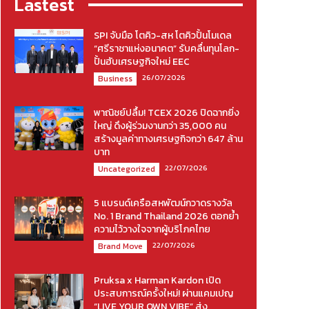
Lastest
SPI จับมือ โตคิว-สห โตคิวปั้นโมเดล
“ศรีราชาแห่งอนาคต” รับคลื่นทุนโลก-
ปั้นฮับเศรษฐกิจใหม่ EEC
26/07/2026
Business
พาณิชย์ปลื้ม! TCEX 2026 ปิดฉากยิ่ง
ใหญ่ ดึงผู้ร่วมงานกว่า 35,000 คน
สร้างมูลค่าทางเศรษฐกิจกว่า 647 ล้าน
บาท
22/07/2026
Uncategorized
5 แบรนด์เครือสหพัฒน์กวาดรางวัล
No. 1 Brand Thailand 2026 ตอกย้ำ
ความไว้วางใจจากผู้บริโภคไทย
22/07/2026
Brand Move
Pruksa x Harman Kardon เปิด
ประสบการณ์ครั้งใหม่! ผ่านแคมเปญ
“LIVE YOUR OWN VIBE” ส่ง