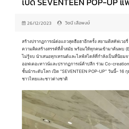
เปิด SEVENTEEN POP-UP แฟนค
วิชนี เสือพงษ์
26/12/2023
สร้างปรากฏการณ์ต่อแถวสุดฮือฮาอีกครั้ง สยามดิสคัฟเวอรี่
ความคิดสร้างสรรค์ที่ล้ำสมัย พร้อมให้ทุกคนเข้ามาค้นพบ (
ไม่รู้จบ นำเสนอทุกเทรนด์และไลฟ์สไตล์ที่กำลังเป็นที่นิยม
ออฟเดอะทาวน์และปรากฏการณ์ค้าปลีก ร่วม Co-creation & 
ชั้นนำระดับโลก เปิด “SEVENTEEN POP-UP” วันนี้– 16 กุม
ชาวไทยและชาวต่างชาติ