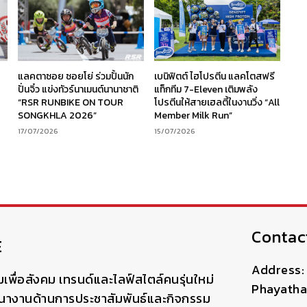
ร
แลคตาซอย ซอยโย่ ร่วมปั้นนัก
เบนิฟิตต์ ไฮโปรตีน แลคโตสฟรี
ง
ปั่นจิ๋ว แข่งทัวร์นาเมนต์นานาชาติ
แท็กทีม 7-Eleven เติมพลัง
“RSR RUNBIKE ON TOUR
โปรตีนให้สายเฮลตี้ในงานวิ่ง “All
SONGKHLA 2026”
Member Milk Run”
17/07/2026
15/07/2026
Contac
E
Address: 
มเพื่อสังคม เทรนด์และไลฟ์สไตล์คนรุ่นใหม่
Phayatha
ฒนางานด้านการประชาสัมพันธ์และกิจกรรม