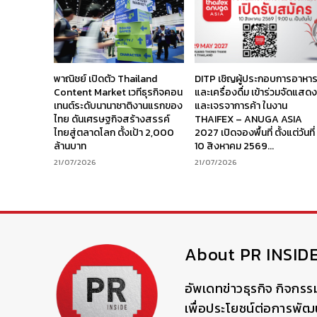
พาณิชย์ เปิดตัว Thailand
DITP เชิญผู้ประกอบการอาหา
Content Market เวทีธุรกิจคอน
และเครื่องดื่ม เข้าร่วมจัดแสด
เทนต์ระดับนานาชาติงานแรกของ
และเจรจาการค้า ในงาน
ไทย ดันเศรษฐกิจสร้างสรรค์
THAIFEX – ANUGA ASIA
ไทยสู่ตลาดโลก ตั้งเป้า 2,000
2027 เปิดจองพื้นที่ ตั้งแต่วันที่
ล้านบาท
10 สิงหาคม 2569...
21/07/2026
21/07/2026
About PR INSID
อัพเดทข่าวธุรกิจ กิจกรร
เพื่อประโยชน์ต่อการพั