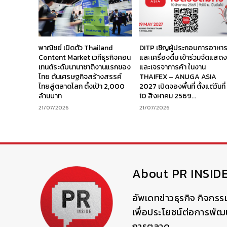
พาณิชย์ เปิดตัว Thailand
DITP เชิญผู้ประกอบการอาหา
Content Market เวทีธุรกิจคอน
และเครื่องดื่ม เข้าร่วมจัดแสด
เทนต์ระดับนานาชาติงานแรกของ
และเจรจาการค้า ในงาน
ไทย ดันเศรษฐกิจสร้างสรรค์
THAIFEX – ANUGA ASIA
ไทยสู่ตลาดโลก ตั้งเป้า 2,000
2027 เปิดจองพื้นที่ ตั้งแต่วันที่
ล้านบาท
10 สิงหาคม 2569...
21/07/2026
21/07/2026
About PR INSID
อัพเดทข่าวธุรกิจ กิจกรร
เพื่อประโยชน์ต่อการพั
การตลาด