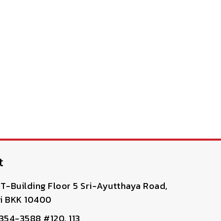
t
T-Building Floor 5 Sri-Ayutthaya Road,
i BKK 10400
-354-3588 #120, 113