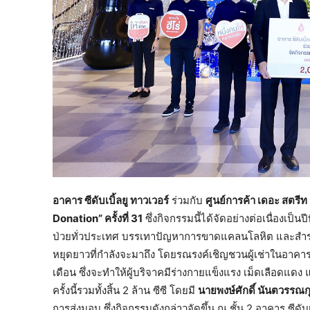
อาคาร ซีดับเบิ้ลยู ทาวเวอร์
ร่วมกับ
ศูนย์การค้า เดอะ สตรีท
Donation” ครั้งที่ 31
ซึ่งกิจกรรมนี้ได้จัดอย่างต่อเนื่องเป็น
ป่วยทั่วประเทศ บรรเทาปัญหาการขาดแคลนโลหิต และสำรอง
หยุดยาวที่กำลังจะมาถึง โดยรณรงค์เชิญชวนผู้เช่าในอาคาร
เดือน ซึ่งจะทำให้ผู้บริจาคมีร่างกายแข็งแรง เม็ดเลือดแด
ครั้งนี้รวมทั้งสิ้น 2 ล้าน ซีซี โดยมี
นายพงษ์ศักดิ์ นันตวรรณก
การส่งมอบ ซึ่งกิจกรรมดังกล่าวจัดขึ้น ณ ชั้น 2 อาคาร ซีดับเ