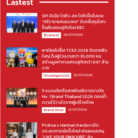
Lastest
SPI จับมือ โตคิว-สห โตคิวปั้นโมเดล
“ศรีราชาแห่งอนาคต” รับคลื่นทุนโลก-
ปั้นฮับเศรษฐกิจใหม่ EEC
26/07/2026
Business
พาณิชย์ปลื้ม! TCEX 2026 ปิดฉากยิ่ง
ใหญ่ ดึงผู้ร่วมงานกว่า 35,000 คน
สร้างมูลค่าทางเศรษฐกิจกว่า 647 ล้าน
บาท
22/07/2026
Uncategorized
5 แบรนด์เครือสหพัฒน์กวาดรางวัล
No. 1 Brand Thailand 2026 ตอกย้ำ
ความไว้วางใจจากผู้บริโภคไทย
22/07/2026
Brand Move
Pruksa x Harman Kardon เปิด
ประสบการณ์ครั้งใหม่! ผ่านแคมเปญ
“LIVE YOUR OWN VIBE” ส่ง