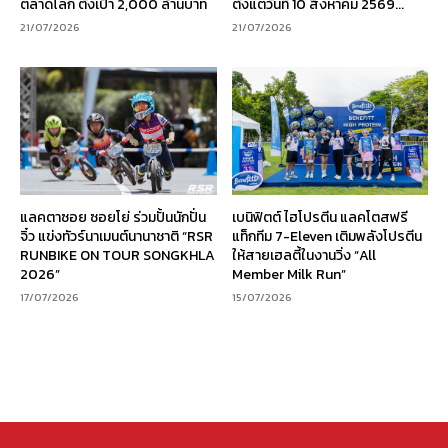
ตลาดโลก ตั้งเป้า 2,000 ล้านบาท
ตั้งแต่วันที่ 10 สิงหาคม 2569...
21/07/2026
21/07/2026
แลคตาซอย ซอยโย่ ร่วมปั้นนักปั่น
เบนิฟิตต์ ไฮโปรตีน แลคโตสฟรี
จิ๋ว แข่งทัวร์นาเมนต์นานาชาติ “RSR
แท็กทีม 7-Eleven เติมพลังโปรตีน
RUNBIKE ON TOUR SONGKHLA
ให้สายเฮลตี้ในงานวิ่ง “All
2026”
Member Milk Run”
17/07/2026
15/07/2026