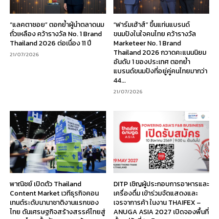
“แลคตาซอย” ตอกย้ำผู้นำตลาดนม
“ฟาร์มเฮ้าส์” ขึ้นแท่นแบรนด์
ถั่วเหลือง คว้ารางวัล No. 1 Brand
ขนมปังในใจคนไทย คว้ารางวัล
Thailand 2026 ต่อเนื่อง 11 ปี
Marketeer No. 1 Brand
Thailand 2026 กวาดคะแนนนิยม
21/07/2026
อันดับ 1 ของประเทศ ตอกย้ำ
แบรนด์ขนมปังที่อยู่คู่คนไทยมากว่า
44...
21/07/2026
พาณิชย์ เปิดตัว Thailand
DITP เชิญผู้ประกอบการอาหารและ
Content Market เวทีธุรกิจคอน
เครื่องดื่ม เข้าร่วมจัดแสดงและ
เทนต์ระดับนานาชาติงานแรกของ
เจรจาการค้า ในงาน THAIFEX –
ไทย ดันเศรษฐกิจสร้างสรรค์ไทยสู่
ANUGA ASIA 2027 เปิดจองพื้นที่