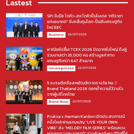
Lastest
SPI จับมือ โตคิว-สห โตคิวปั้นโมเดล “ศรีราชา
แห่งอนาคต” รับคลื่นทุนโลก-ปั้นฮับเศรษฐกิจ
ใหม่ EEC
26/07/2026
Business
พาณิชย์ปลื้ม! TCEX 2026 ปิดฉากยิ่งใหญ่ ดึงผู้
ร่วมงานกว่า 35,000 คน สร้างมูลค่าทาง
เศรษฐกิจกว่า 647 ล้านบาท
22/07/2026
Uncategorized
5 แบรนด์เครือสหพัฒน์กวาดรางวัล No. 1
Brand Thailand 2026 ตอกย้ำความไว้วางใจ
จากผู้บริโภคไทย
22/07/2026
Brand Move
Pruksa x Harman Kardon เปิดประสบการณ์
ครั้งใหม่! ผ่านแคมเปญ “LIVE YOUR OWN
VIBE” ส่ง “MELODY FILM SERIES” พร้อมควง
หนุ่มฮอต “มาย ภาคภูมิ” ร่วมค้นหาจังหวะชีวิตที่ใช่