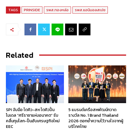
TAGS
PRINSIDE
รพส.ทองหล่อ
รพส.แอนิมอลสเปซ
Related
SPI จับมือ โตคิว-สห โตคิวปั้น
5 แบรนด์เครือสหพัฒน์กวาด
โมเดล “ศรีราชาแห่งอนาคต” รับ
รางวัล No. 1 Brand Thailand
คลื่นทุนโลก-ปั้นฮับเศรษฐกิจใหม่
2026 ตอกย้ำความไว้วางใจจากผู้
EEC
บริโภคไทย