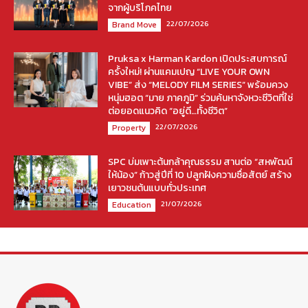
จากผู้บริโภคไทย
22/07/2026
Brand Move
Pruksa x Harman Kardon เปิดประสบการณ์
ครั้งใหม่! ผ่านแคมเปญ “LIVE YOUR OWN
VIBE” ส่ง “MELODY FILM SERIES” พร้อมควง
หนุ่มฮอต “มาย ภาคภูมิ” ร่วมค้นหาจังหวะชีวิตที่ใช่
ต่อยอดแนวคิด “อยู่ดี…ทั้งชีวิต”
22/07/2026
Property
SPC บ่มเพาะต้นกล้าคุณธรรม สานต่อ “สหพัฒน์
ให้น้อง” ก้าวสู่ปีที่ 10 ปลูกฝังความซื่อสัตย์ สร้าง
เยาวชนต้นแบบทั่วประเทศ
21/07/2026
Education