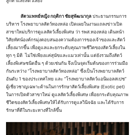
ลูกค้าและสัตว์เลี้ยง
สัตวแพทย์หญิง กฤติกา ชัยสุพัฒนากุล
ประธานกรรมการ
บริหาร โรงพยาบาลสัตว์ทองหล่อ เปิดเผยในงานแถลงข่าวเปิด
สาขาใหม่บริการดูแลสัตว์เลี้ยงพิเศษ ว่า รพส.ทองหล่อ เดินหน้า
วิสัยทัศน์องค์กรมุ่งตอบสนองความต้องการของเจ้าของและสัตว์
เลี้ยงมากขึ้น เพื่อดูแลและยกระดับคุณภาพชีวิตของสัตว์เลี้ยงใน
ทุก ๆ มิติ ไม่ใช่เพียงแค่สุนัขและแมวเท่านั้น แต่ยังรวมถึงสัตว์
เลี้ยงพิเศษชนิดอื่น ๆ ด้วยเช่นกัน จึงเป็นจุดเริ่มต้นของการร่วมมือ
กันระหว่าง “โรงพยาบาลสัตว์ทองหล่อ” ซึ่งเป็นโรงพยาบาลสัตว์
อันดับ 1 ของประเทศไทย และ “โรงพยาบาลสัตว์แอนิมอลสเปซ”
ผู้เชี่ยวชาญเฉพาะด้านในการรักษาสัตว์เลี้ยงพิเศษ (Exotic pet)
ในการเปิดตัวสาขาใหม่ ดูแลสัตว์เลี้ยงพิเศษ เพื่อยกระดับคุณภาพ
ชีวิตของสัตว์เลี้ยงพิเศษให้ได้รับการดูแลวินิจฉัย และได้รับการ
รักษาที่ดีในระยะทางที่ใกล้ขึ้น