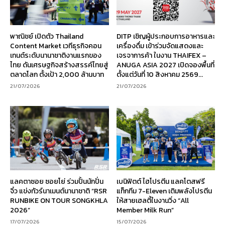
พาณิชย์ เปิดตัว Thailand
DITP เชิญผู้ประกอบการอาหารและ
Content Market เวทีธุรกิจคอน
เครื่องดื่ม เข้าร่วมจัดแสดงและ
เทนต์ระดับนานาชาติงานแรกของ
เจรจาการค้า ในงาน THAIFEX –
ไทย ดันเศรษฐกิจสร้างสรรค์ไทยสู่
ANUGA ASIA 2027 เปิดจองพื้นที่
ตลาดโลก ตั้งเป้า 2,000 ล้านบาท
ตั้งแต่วันที่ 10 สิงหาคม 2569...
21/07/2026
21/07/2026
แลคตาซอย ซอยโย่ ร่วมปั้นนักปั่น
เบนิฟิตต์ ไฮโปรตีน แลคโตสฟรี
จิ๋ว แข่งทัวร์นาเมนต์นานาชาติ “RSR
แท็กทีม 7-Eleven เติมพลังโปรตีน
RUNBIKE ON TOUR SONGKHLA
ให้สายเฮลตี้ในงานวิ่ง “All
2026”
Member Milk Run”
17/07/2026
15/07/2026