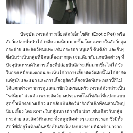
ปัจจุบัน เทรนด์การเลี้ยงสัตว์เอ็กโซติก (Exotic Pet) หรือ
สัตว์แปลกนั้นนับได้ว่ามีความนิยมมากขึ้น โดยเฉพาะในสัตว์กลุ่ม
กระต่าย และสัตว์ฟันแทะ เช่น กระรอก หนูเควี่ ชินชิล่า และอื่นๆ
ซึ่งนับว่าเป็นกลุ่มที่มีคนเลี้ยงมากสุด เช่นเดียวกับนกชนิดต่างๆ ที่
ปัจจุบันเทรนด์ในการเลี้ยงที่ปล่อยบินอิสระเพิ่มมากขึ้น ไม่ได้ขัง
ในกรงเหมือนแต่ก่อน จะเห็นได้ว่าการเลี้ยงสัตว์สมัยนี้ไม่ได้จำกัด
แค่สุนัขและแมว และการเลี้ยงดูสัตว์เลี้ยงชนิดพิเศษเหล่านี้ก็ไม่
ได้แตกต่างจากการดูแลสมาชิกในครอบครัว เทรนด์ดังกล่าวเป็น
“รสนิยม” ส่วนตัว เพราะสัตว์บางประเภทก็ไม่ใช่สัตว์ที่แปลกแบบ
สุดขั้วเพียงอย่างเดียว แต่กลับเป็นสัตว์น่ารักตัวเล็กที่คนส่วนใหญ่
นิยมเลี้ยง โดยเฉพาะในกลุ่มนก เต่า หรือ ปลา เช่นเดียวกับกลุ่ม
กระต่าย และสัตว์ฟันแทะ ทั้งหนูชนิดต่างๆ และกระรอก ซึ่งมีทั้ง
สัตว์ที่มีอยู่ในท้องถิ่นหรือเป็นสัตว์แปลกสวยงามที่นำเข้ามาจาก