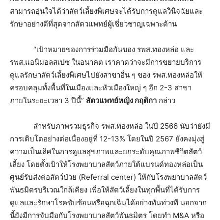
สามารถอุ่นใจได้ว่าสัตว์เลี้ยงพิเศษจะได้รับการดูแลวินิจฉัยและ
รักษาอย่างดีที่สุดจากสัตวแพทย์ผู้เชี่ยวชาญเฉพาะด้าน
“เป้าหมายของการร่วมมือกันของ รพส.ทองหล่อ และ
รพส.แอนิมอลสเปซ ในอนาคต เราคาดว่าจะมีการขยายบริการ
ดูแลรักษาสัตว์เลี้ยงพิเศษไปยังสาขาอื่น ๆ ของ รพส.ทองหล่อให้
ครอบคลุมทั้งพื้นที่ในเมืองและหัวเมืองใหญ่ ๆ อีก 2-3 สาขา
ภายในระยะเวลา 3 ปีนี้”
สัตวแพทย์หญิง กฤติกา
กล่าว
สำหรับภาพรวมธุรกิจ รพส.ทองหล่อ ในปี 2566 นับว่ายังมี
การเติบโตอย่างต่อเนื่องอยู่ที่ 12-13% โดยในปี 2567 ยังคงมุ่งสู่
ความเป็นเลิศในการดูแลสุขภาพและยกระดับคุณภาพชีวิตสัตว์
เลี้ยง โดยตั้งเป้าให้โรงพยาบาลสัตว์ภายใต้แบรนด์ทองหล่อเป็น
ศูนย์รับส่งต่อสัตว์ป่วย (Referral center) ให้กับโรงพยาบาลสัตว์
พันธมิตรบริเวณใกล้เคียง เพื่อให้สัตว์เลี้ยงในทุกพื้นที่ได้รับการ
ดูแลและรักษาโรคซับซ้อนหรือฉุกเฉินได้อย่างทันท่วงที นอกจาก
นี้ยังมีการจับมือกับโรงพยาบาลสัตว์พันธมิตร โดยทำ M&A หรือ