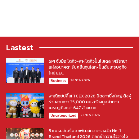
Lastest
SPI จับมือ โตคิว-สห โตคิวปั้นโมเดล “ศรีราชา
แห่งอนาคต” รับคลื่นทุนโลก-ปั้นฮับเศรษฐกิจ
ใหม่ EEC
26/07/2026
Business
พาณิชย์ปลื้ม! TCEX 2026 ปิดฉากยิ่งใหญ่ ดึงผู้
ร่วมงานกว่า 35,000 คน สร้างมูลค่าทาง
เศรษฐกิจกว่า 647 ล้านบาท
22/07/2026
Uncategorized
5 แบรนด์เครือสหพัฒน์กวาดรางวัล No. 1
Brand Thailand 2026 ตอกย้ำความไว้วางใจ