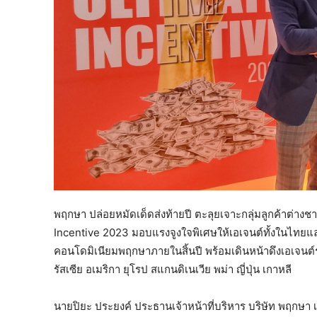
พฤกษา ปล่อยหมัดเด็ดส่งท้ายปี ตะลุยเจาะกลุ่มลูกค้าต่าง
Incentive 2023 มอบแรงจูงใจพิเศษให้เอเจนต์ทั้งในไทย
คอนโดมิเนียมพฤกษาภายในสิ้นปี พร้อมเดินหน้าดึงเอเจนต์รายใ
รัสเซีย อเมริกา ยุโรป สแกนดิเนเวีย พม่า ญี่ปุ่น เกาหลี
นายปิยะ ประยงค์ ประธานเจ้าหน้าที่บริหาร บริษัท พฤกษา เ