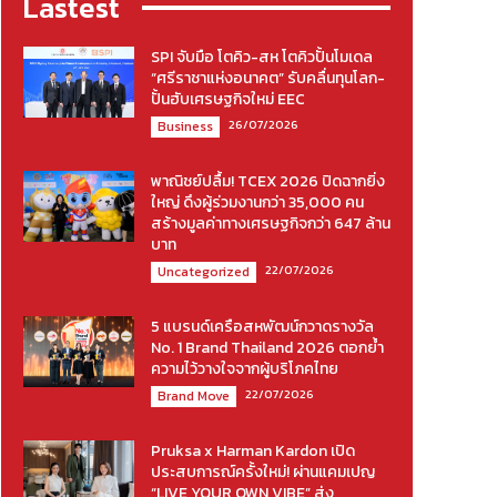
Lastest
SPI จับมือ โตคิว-สห โตคิวปั้นโมเดล
“ศรีราชาแห่งอนาคต” รับคลื่นทุนโลก-
ปั้นฮับเศรษฐกิจใหม่ EEC
26/07/2026
Business
พาณิชย์ปลื้ม! TCEX 2026 ปิดฉากยิ่ง
ใหญ่ ดึงผู้ร่วมงานกว่า 35,000 คน
สร้างมูลค่าทางเศรษฐกิจกว่า 647 ล้าน
บาท
22/07/2026
Uncategorized
5 แบรนด์เครือสหพัฒน์กวาดรางวัล
No. 1 Brand Thailand 2026 ตอกย้ำ
ความไว้วางใจจากผู้บริโภคไทย
22/07/2026
Brand Move
Pruksa x Harman Kardon เปิด
ประสบการณ์ครั้งใหม่! ผ่านแคมเปญ
“LIVE YOUR OWN VIBE” ส่ง