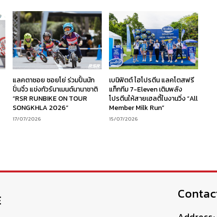
ร
แลคตาซอย ซอยโย่ ร่วมปั้นนัก
เบนิฟิตต์ ไฮโปรตีน แลคโตสฟรี
ง
ปั่นจิ๋ว แข่งทัวร์นาเมนต์นานาชาติ
แท็กทีม 7-Eleven เติมพลัง
“RSR RUNBIKE ON TOUR
โปรตีนให้สายเฮลตี้ในงานวิ่ง “All
SONGKHLA 2026”
Member Milk Run”
17/07/2026
15/07/2026
Contac
E
Address: 