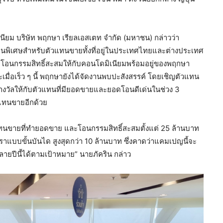
ิเนียม บริษัท พฤกษา เรียลเอสเตท จำกัด (มหาชน) กล่าวว่า
ป็นพิเศษสำหรับตัวแทนขายทั้งที่อยู่ในประเทศไทยและต่างประเทศ
โอนกรรมสิทธิ์สะสมให้กับคอนโดมิเนียมพร้อมอยู่ของพฤกษา
เมื่อเร็ว ๆ นี้ พฤกษายังได้จัดงานพบปะสังสรรค์ โดยเชิญตัวแทน
วัลให้กับตัวแทนที่มียอดขายและยอดโอนดีเด่นในช่วง 3
วแทนขายอีกด้วย
นขายที่ทำยอดขาย และโอนกรรมสิทธิ์สะสมตั้งแต่ 25 ล้านบาท
แบบขั้นบันได สูงสุดกว่า 10 ล้านบาท ซึ่งคาดว่าแคมเปญนี้จะ
ปีนี้ได้ตามเป้าหมาย” นายภัคริน กล่าว