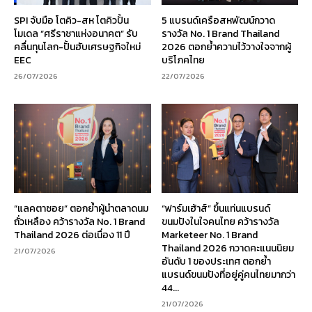
SPI จับมือ โตคิว-สห โตคิวปั้น
5 แบรนด์เครือสหพัฒน์กวาด
โมเดล “ศรีราชาแห่งอนาคต” รับ
รางวัล No. 1 Brand Thailand
คลื่นทุนโลก-ปั้นฮับเศรษฐกิจใหม่
2026 ตอกย้ำความไว้วางใจจากผู้
EEC
บริโภคไทย
26/07/2026
22/07/2026
“แลคตาซอย” ตอกย้ำผู้นำตลาดนม
“ฟาร์มเฮ้าส์” ขึ้นแท่นแบรนด์
ถั่วเหลือง คว้ารางวัล No. 1 Brand
ขนมปังในใจคนไทย คว้ารางวัล
Thailand 2026 ต่อเนื่อง 11 ปี
Marketeer No. 1 Brand
Thailand 2026 กวาดคะแนนนิยม
21/07/2026
อันดับ 1 ของประเทศ ตอกย้ำ
แบรนด์ขนมปังที่อยู่คู่คนไทยมากว่า
44...
21/07/2026