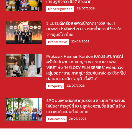
เศรษฐกิจกว่า 647 ล้านบาท
22/07/2026
Uncategorized
5 แบรนด์เครือสหพัฒน์กวาดรางวัล No. 1
Brand Thailand 2026 ตอกย้ำความไว้วางใจ
จากผู้บริโภคไทย
22/07/2026
Brand Move
Pruksa x Harman Kardon เปิดประสบการณ์
ครั้งใหม่! ผ่านแคมเปญ “LIVE YOUR OWN
VIBE” ส่ง “MELODY FILM SERIES” พร้อมควง
หนุ่มฮอต “มาย ภาคภูมิ” ร่วมค้นหาจังหวะชีวิตที่ใช่
ต่อยอดแนวคิด “อยู่ดี…ทั้งชีวิต”
22/07/2026
Property
SPC บ่มเพาะต้นกล้าคุณธรรม สานต่อ “สหพัฒน์
ให้น้อง” ก้าวสู่ปีที่ 10 ปลูกฝังความซื่อสัตย์ สร้าง
เยาวชนต้นแบบทั่วประเทศ
21/07/2026
Education