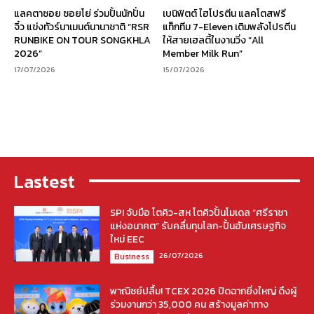
แลคตาซอย ซอยโย่ ร่วมปั้นนักปั่น
เบนิฟิตต์ ไฮโปรตีน แลคโตสฟรี
จิ๋ว แข่งทัวร์นาเมนต์นานาชาติ “RSR
แท็กทีม 7-Eleven เติมพลังโปรตีน
RUNBIKE ON TOUR SONGKHLA
ให้สายเฮลตี้ในงานวิ่ง “All
2026”
Member Milk Run”
17/07/2026
15/07/2026
Lastest
SPI จับมือ โตคิว-สห โตคิวปั้นโมเดล “ศรีราชา
แห่งอนาคต” รับคลื่นทุนโลก-ปั้นฮับเศรษฐกิจ
ใหม่ EEC
26/07/2026
Business
พาณิชย์ปลื้ม! TCEX 2026 ปิดฉากยิ่งใหญ่ ดึงผู้
ร่วมงานกว่า 35,000 คน สร้างมูลค่าทาง