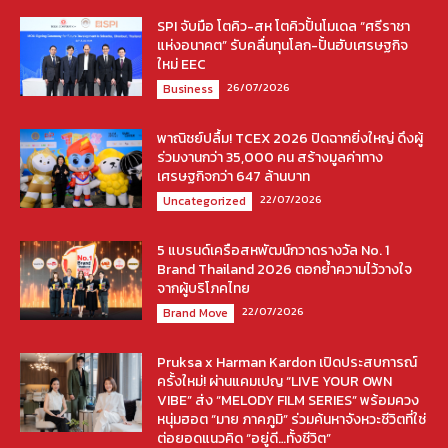
SPI จับมือ โตคิว-สห โตคิวปั้นโมเดล “ศรีราชา
แห่งอนาคต” รับคลื่นทุนโลก-ปั้นฮับเศรษฐกิจ
ใหม่ EEC
26/07/2026
Business
พาณิชย์ปลื้ม! TCEX 2026 ปิดฉากยิ่งใหญ่ ดึงผู้
ร่วมงานกว่า 35,000 คน สร้างมูลค่าทาง
เศรษฐกิจกว่า 647 ล้านบาท
22/07/2026
Uncategorized
5 แบรนด์เครือสหพัฒน์กวาดรางวัล No. 1
Brand Thailand 2026 ตอกย้ำความไว้วางใจ
จากผู้บริโภคไทย
22/07/2026
Brand Move
Pruksa x Harman Kardon เปิดประสบการณ์
ครั้งใหม่! ผ่านแคมเปญ “LIVE YOUR OWN
VIBE” ส่ง “MELODY FILM SERIES” พร้อมควง
หนุ่มฮอต “มาย ภาคภูมิ” ร่วมค้นหาจังหวะชีวิตที่ใช่
ต่อยอดแนวคิด “อยู่ดี…ทั้งชีวิต”