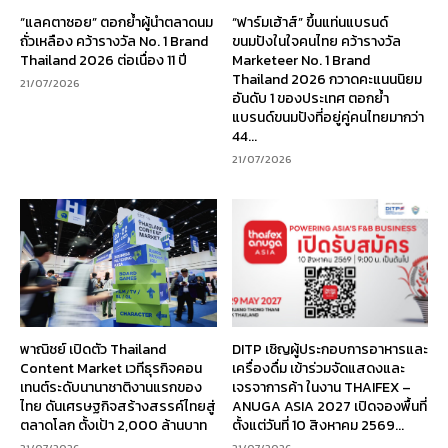
“แลคตาซอย” ตอกย้ำผู้นำตลาดนม
“ฟาร์มเฮ้าส์” ขึ้นแท่นแบรนด์
ถั่วเหลือง คว้ารางวัล No. 1 Brand
ขนมปังในใจคนไทย คว้ารางวัล
Thailand 2026 ต่อเนื่อง 11 ปี
Marketeer No. 1 Brand
Thailand 2026 กวาดคะแนนนิยม
21/07/2026
อันดับ 1 ของประเทศ ตอกย้ำ
แบรนด์ขนมปังที่อยู่คู่คนไทยมากว่า
44...
21/07/2026
พาณิชย์ เปิดตัว Thailand
DITP เชิญผู้ประกอบการอาหารและ
Content Market เวทีธุรกิจคอน
เครื่องดื่ม เข้าร่วมจัดแสดงและ
เทนต์ระดับนานาชาติงานแรกของ
เจรจาการค้า ในงาน THAIFEX –
ไทย ดันเศรษฐกิจสร้างสรรค์ไทยสู่
ANUGA ASIA 2027 เปิดจองพื้นที่
ตลาดโลก ตั้งเป้า 2,000 ล้านบาท
ตั้งแต่วันที่ 10 สิงหาคม 2569...
21/07/2026
21/07/2026