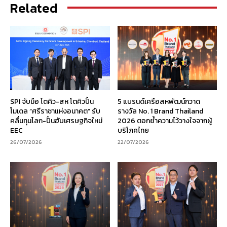
Related
SPI จับมือ โตคิว-สห โตคิวปั้น
5 แบรนด์เครือสหพัฒน์กวาด
โมเดล “ศรีราชาแห่งอนาคต” รับ
รางวัล No. 1 Brand Thailand
คลื่นทุนโลก-ปั้นฮับเศรษฐกิจใหม่
2026 ตอกย้ำความไว้วางใจจากผู้
EEC
บริโภคไทย
26/07/2026
22/07/2026