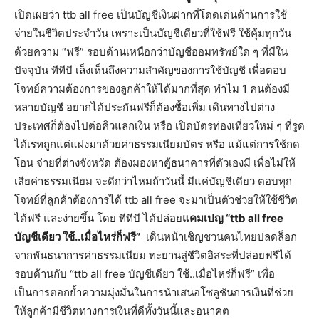
เปิดเผยว่า ttb all free เป็นบัญชีเงินฝากที่โดดเด่นด้านการใช้
จ่ายในชีวิตประจำวัน เพราะเป็นบัญชีเดียวที่ใช้ฟรี ใช้คุ้มทุกวัน
ด้วยความ “ฟรี” รอบด้านเหนือกว่าบัญชีออมทรัพย์ใด ๆ ที่มีใน
ปัจจุบัน ทีทีบี เล็งเห็นถึงความสำคัญของการใช้บัญชี เพื่อตอบ
โจทย์ความต้องการของลูกค้าให้ได้มากที่สุด ทำไม 1 คนต้องมี
หลายบัญชี อยากได้ประกันฟรีก็ต้องซื้อเพิ่ม เดินทางไปต่าง
ประเทศก็ต้องไปต่อคิวแลกเงิน หรือ เปิดบัตรท่องเที่ยวใหม่ ๆ ที่รูด
ได้เรทถูกแต่แฝงมาด้วยค่าธรรมเนียมบัตร หรือ แม้แต่การใช้กด
โอน จ่ายที่ต่างจังหวัด ต้องมองหาตู้ธนาคารที่ตัวเองมี เพื่อไม่ให้
เสียค่าธรรมเนียม จะดีกว่าไหมถ้าวันนี้ มีแค่บัญชีเดียว ตอบทุก
โจทย์ที่ลูกค้าต้องการได้ ttb all free จะมาเป็นตัวช่วยให้ใช้ชีวิต
ได้ฟรี และง่ายขึ้น โดย ทีทีบี ได้ปล่อย
แคมเปญ “
ttb all free
บัญชีเดียว
ใช้
..เมื่อไหร่ก็ฟรี”
เดินหน้าเชิญชวนคนไทยปลดล็อก
จากพันธนาการค่าธรรมเนียม ทะยานสู่ชีวิตอิสระที่ปล่อยฟรีได้
รอบด้านกับ “ttb all free บัญชีเดียว ใช้..เมื่อไหร่ก็ฟรี” เพื่อ
เป็นการตอกย้ำความมุ่งมั่นในการนำเสนอโซลูชันการเงินที่ช่วย
ให้ลูกค้ามีชีวิตทางการเงินที่ดีทั้งวันนี้และอนาคต