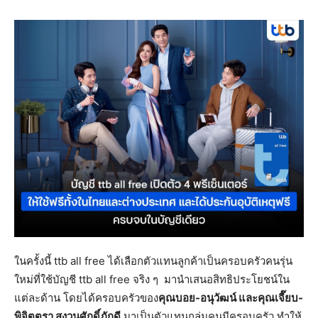
ในครั้งนี้ ttb all free ได้เลือกตัวแทนลูกค้าเป็นครอบครัวคนรุ่น
ใหม่ที่ใช้บัญชี ttb all free จริง ๆ มานำเสนอสิทธิประโยชน์ใน
แต่ละด้าน โดยได้ครอบครัวของ
คุณบอย
-อนุวัฒน์ และคุณเจี๊ยบ-
พิจิตตรา สงวนศักดิ์ภักดี
มาเป็นตัวแทนกลุ่มคนมีครอบครัว ทำให้