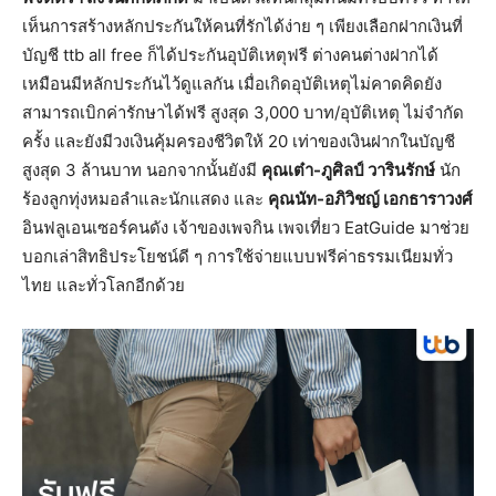
เห็นการสร้างหลักประกันให้คนที่รักได้ง่าย ๆ เพียงเลือกฝากเงินที่
บัญชี ttb all free ก็ได้ประกันอุบัติเหตุฟรี ต่างคนต่างฝากได้
เหมือนมีหลักประกันไว้ดูแลกัน เมื่อเกิดอุบัติเหตุไม่คาดคิดยัง
สามารถเบิกค่ารักษาได้ฟรี สูงสุด 3,000 บาท/อุบัติเหตุ ไม่จำกัด
ครั้ง และยังมีวงเงินคุ้มครองชีวิตให้ 20 เท่าของเงินฝากในบัญชี
สูงสุด 3 ล้านบาท นอกจากนั้นยังมี
คุณเต๋า
-ภูศิลป์ วารินรักษ์
นัก
ร้องลูกทุ่งหมอลำและนักแสดง และ
คุณนัท
-อภิวิชญ์ เอกธาราวงศ์
อินฟลูเอนเซอร์คนดัง เจ้าของเพจกิน เพจเที่ยว EatGuide มาช่วย
บอกเล่าสิทธิประโยชน์ดี ๆ การใช้จ่ายแบบฟรีค่าธรรมเนียมทั่ว
ไทย และทั่วโลกอีกด้วย