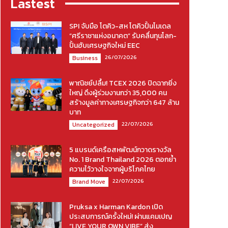
Lastest
SPI จับมือ โตคิว-สห โตคิวปั้นโมเดล
“ศรีราชาแห่งอนาคต” รับคลื่นทุนโลก-
ปั้นฮับเศรษฐกิจใหม่ EEC
26/07/2026
Business
พาณิชย์ปลื้ม! TCEX 2026 ปิดฉากยิ่ง
ใหญ่ ดึงผู้ร่วมงานกว่า 35,000 คน
สร้างมูลค่าทางเศรษฐกิจกว่า 647 ล้าน
บาท
22/07/2026
Uncategorized
5 แบรนด์เครือสหพัฒน์กวาดรางวัล
No. 1 Brand Thailand 2026 ตอกย้ำ
ความไว้วางใจจากผู้บริโภคไทย
22/07/2026
Brand Move
Pruksa x Harman Kardon เปิด
ประสบการณ์ครั้งใหม่! ผ่านแคมเปญ
“LIVE YOUR OWN VIBE” ส่ง