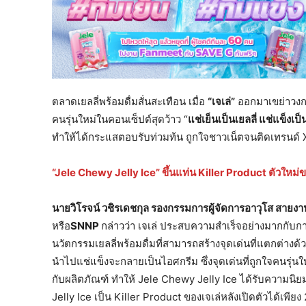
ตลาดเยลลี่พร้อมดื่มสั่นสะเทือน เมื่อ
“เจเล่”
ออกมาเขย่าวงก
คนรุ่นใหม่ในคอนเซ็ปต์สุดว้าว “
แช่เย็นเป็นเยลลี่ แช่แข็งเป
ทำให้ได้กระแสตอบรับท่วมท้น ถูกใจชาวเน็ตจนติดเทรนด์ X
“
Jele Chewy Jelly Ice” ขึ้นแท่น Killer Product ตัวใหม่ข
นายวิโรจน์ วชิรเดชกุล รองกรรมการผู้จัดการอาวุโส สายงาน
หรือ
SNNP
กล่าวว่า เจเล่ ประสบความสำเร็จอย่างมากกับการเปิ
นวัตกรรมเยลลี่พร้อมดื่มที่สามารถสร้างจุดเด่นที่แตกต่างด้
นำไปแช่แข็งจะกลายเป็นไอศกรีม ซึ่งจุดเด่นที่ถูกใจคนรุ่น
กับผลิตภัณฑ์ ทำให้ Jele Chewy Jelly Ice ได้รับความนิย
Jelly Ice เป็น Killer Product ของเจเล่หลังเปิดตัวได้เพียง 