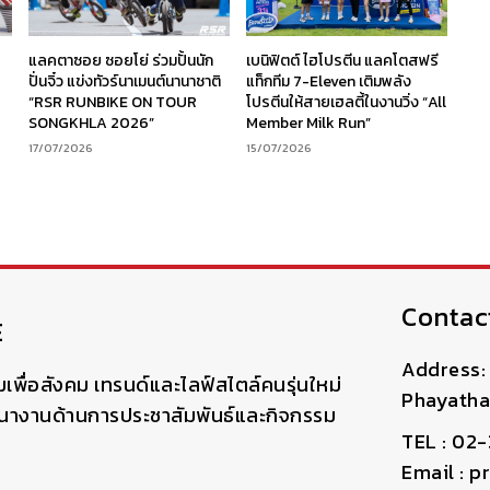
ร
แลคตาซอย ซอยโย่ ร่วมปั้นนัก
เบนิฟิตต์ ไฮโปรตีน แลคโตสฟรี
ง
ปั่นจิ๋ว แข่งทัวร์นาเมนต์นานาชาติ
แท็กทีม 7-Eleven เติมพลัง
“RSR RUNBIKE ON TOUR
โปรตีนให้สายเฮลตี้ในงานวิ่ง “All
SONGKHLA 2026”
Member Milk Run”
17/07/2026
15/07/2026
Contac
E
Address: 
มเพื่อสังคม เทรนด์และไลฟ์สไตล์คนรุ่นใหม่
Phayatha
ฒนางานด้านการประชาสัมพันธ์และกิจกรรม
TEL : 02
Email : 