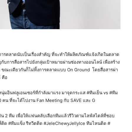
การตลาดนับเป็นเรื่องสำคัญ ที่จะทำให้ผลิตภัณฑ์แจ้งเกิดในตลาด
กับการสื่อสารไปยังกลุ่มเป้าหมายผ่านช่องทางออนไลน์ เพื่อสร้าง
ฑ์ ขณะเดียวกันก็ไม่ทิ้งการตลาดแบบ On Ground โดยสื่อสารผ่า
 คือ
่มอินฟลูเอนเซอร์ที่กำลังมาแรง มาจุดกระแส #ทีมเย็น vs #ทีม
120 คน ที่จะได้ไปงาน Fan Meeting กับ SAVE และ G
 2 ทีม เพื่อให้แฟนคลับเลือกทีมแล้วรีวิวตามไลฟ์สไตล์ที่ชอบ
่ติด #ทีมแข็ง รีทวีตติด #JeleChewyJellyIce ทีมไหนติด #