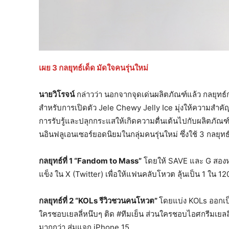
เผย
3 กลยุทธ์เด็ด มัดใจคนรุ่นใหม่
นายวิโรจน์
กล่าวว่า นอกจากจุดเด่นผลิตภัณฑ์แล้ว กลยุทธ์
สำหรับการเปิดตัว Jele Chewy Jelly Ice มุ่งให้ความสำคัญ
การรับรู้และปลุกกระแสให้เกิดความตื่นเต้นไปกับผลิตภัณ
นอินฟลูเอนเซอร์ยอดนิยมในกลุ่มคนรุ่นใหม่ ซึ่งใช้ 3 กลยุทธ์
กลยุทธ์ที่
1 “Fandom to Mass”
โดยให้ SAVE และ G สองหนุ
แข็ง ใน X (Twitter) เพื่อให้แฟนคลับโหวต ลุ้นเป็น 1 ใน 
กลยุทธ์ที่ 2 “KOLs รีวิวชวนคนโหวต”
โดยแบ่ง KOLs ออกเป็น
ใครชอบเยลลี่หนึบๆ ติด #ทีมเย็น ส่วนใครชอบไอศกรีมเยลลี
มากกว่า สุ่มแจก iPhone 15