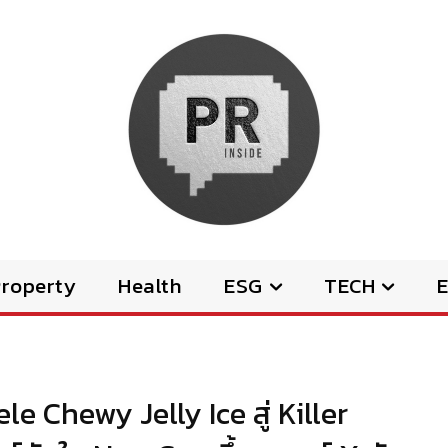
Property
Health
ESG
TECH
E
le Chewy Jelly Ice สู่ Killer