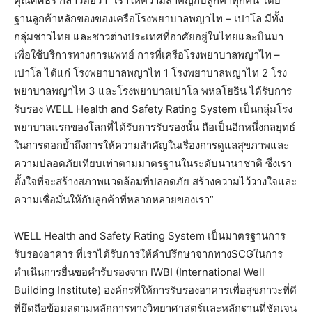
คุณศศิธร กล่าวต่อว่า “เราให้ความสำคัญกับลูกค้าทุกคน โดย
ฐานลูกค้าหลักของของเครือโรงพยาบาลพญาไท – เปาโล มีทั้ง
กลุ่มชาวไทย และชาวต่างประเทศที่อาศัยอยู่ในไทยและบินมา
เพื่อใช้บริการทางการแพทย์ การที่เครือโรงพยาบาลพญาไท –
เปาโล ได้แก่ โรงพยาบาลพญาไท 1 โรงพยาบาลพญาไท 2 โรง
พยาบาลพญาไท 3 และโรงพยาบาลเปาโล พหลโยธิน ได้รับการ
รับรอง WELL Health and Safety Rating System เป็นกลุ่มโรง
พยาบาลแรกของโลกที่ได้รับการรับรองนั้น ถือเป็นอีกหนึ่งกลยุทธ์
ในการตอกย้ำถึงการให้ความสำคัญในเรื่องการดูแลสุขภาพและ
ความปลอดภัยเทียบเท่าตามมาตรฐานในระดับนานาชาติ ซึ่งเรา
ตั้งใจที่จะสร้างสภาพแวดล้อมที่ปลอดภัย สร้างความไว้วางใจและ
ความเชื่อมั่นให้กับลูกค้าที่หลากหลายของเรา”
WELL Health and Safety Rating System เป็นมาตรฐานการ
รับรองอาคาร ที่เราได้รับการให้คำปรึกษาจากทางSCGในการ
ดำเนินการยื่นขอคำรับรองจาก IWBI (International Well
Building Institute) องค์กรที่ให้การรับรองอาคารเพื่อสุขภาวะที่ดี
ที่ยึดถือข้อมูลตามหลักการทางวิทยาศาสตร์และหลักฐานที่ชัดเจน