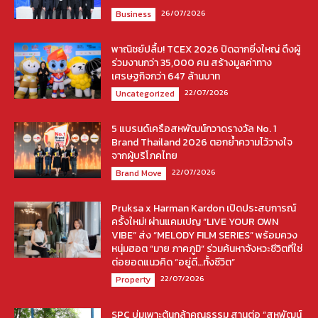
26/07/2026
Business
พาณิชย์ปลื้ม! TCEX 2026 ปิดฉากยิ่งใหญ่ ดึงผู้
ร่วมงานกว่า 35,000 คน สร้างมูลค่าทาง
เศรษฐกิจกว่า 647 ล้านบาท
22/07/2026
Uncategorized
5 แบรนด์เครือสหพัฒน์กวาดรางวัล No. 1
Brand Thailand 2026 ตอกย้ำความไว้วางใจ
จากผู้บริโภคไทย
22/07/2026
Brand Move
Pruksa x Harman Kardon เปิดประสบการณ์
ครั้งใหม่! ผ่านแคมเปญ “LIVE YOUR OWN
VIBE” ส่ง “MELODY FILM SERIES” พร้อมควง
หนุ่มฮอต “มาย ภาคภูมิ” ร่วมค้นหาจังหวะชีวิตที่ใช่
ต่อยอดแนวคิด “อยู่ดี…ทั้งชีวิต”
22/07/2026
Property
SPC บ่มเพาะต้นกล้าคุณธรรม สานต่อ “สหพัฒน์