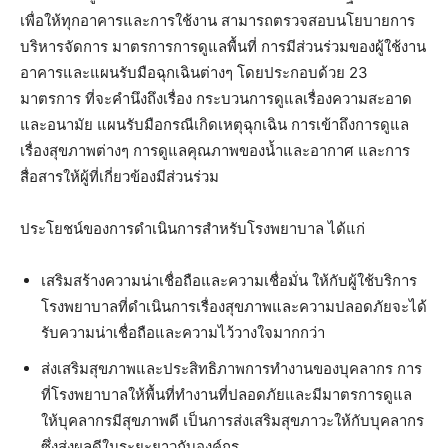
เพื่อให้ทุกอาคารและการใช้งาน สามารถตรวจสอบนโยบายการ
บริหารจัดการ มาตรการการดูแลพื้นที่ การมีส่วนร่วมของผู้ใช้งาน
อาคารและแผนรับมือฉุกเฉินต่างๆ โดยประกอบด้วย 23
มาตรการ ที่จะคำนึงถึงเรื่อง กระบวนการดูแลเรื่องความสะอาด
และอนามัย แผนรับมือกรณีเกิดเหตุฉุกเฉิน การเข้าถึงการดูแล
เรื่องสุขภาพต่างๆ การดูแลคุณภาพของน้ำและอากาศ และการ
สื่อสารให้ผู้ที่เกี่ยวข้องมีส่วนร่วม
ประโยชน์ของการดำเนินการสำหรับโรงพยาบาล ได้แก่
เสริมสร้างความน่าเชื่อถือและความเชื่อมั่น ให้กับผู้ใช้บริการ
โรงพยาบาลที่ดำเนินการเรื่องสุขภาพและความปลอดภัยจะได้
รับความน่าเชื่อถือและความไว้วางใจมากกว่า
ส่งเสริมสุขภาพและประสิทธิภาพการทำงานของบุคลากร การ
ที่โรงพยาบาลให้พื้นที่ทำงานที่ปลอดภัยและมีมาตรการดูแล
ให้บุคลากรมีสุขภาพดี เป็นการส่งเสริมสุขภาวะให้กับบุคลากร
ซึ่งส่งผลดีในระยะยาวกับองค์กร