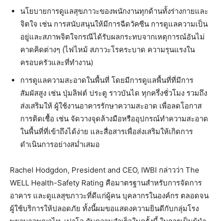
นโยบายการดูแลสุขภาวะของพนักงานทุกด้านทั้งร่างกายและ
จิตใจ เช่น การสนับสนุนให้มีการฉีดวัคซีน การดูแลความเป็น
อยู่และสภาพจิตใจกรณีได้รับผลกระทบจากเหตุการณ์อันไม่
คาดคิดต่างๆ (ไฟไหม้ สภาวะโรคระบาด ความรุนแรงใน
ครอบครัวและที่ทำงาน)
การดูแลความสะอาดในพื้นที่ โดยมีการดูแลพื้นที่ที่มีการ
สัมผัสสูง เช่น ปุ่มลิฟต์ ประตู ราวบันได ทุกครึ่งชั่วโมง รวมถึง
ส่งเสริมให้ ผู้ใช้งานอาคารรักษาความสะอาด เพื่อลดโอกาส
การติดเชื้อ เช่น จัดวางจุดล้างมือหรืออุปกรณ์ทำความสะอาด
ในพื้นที่ที่เข้าถึงได้ง่าย และสื่อสารเพื่อส่งเสริมให้เกิดการ
ดำเนินการอย่างสม่ำเสมอ
Rachel Hodgdon, President and CEO, IWBI กล่าวว่า The
WELL Health-Safety Rating คือมาตรฐานสำหรับการจัดการ
อาคาร และดูแลสุขภาวะที่ดีแก่ผู้คน บุคลากรในองค์กร ตลอดจน
ผู้ใช้บริการให้ปลอดภัย ทั้งนี้ผมขอแสดงความยินดีกับกลุ่มโรง