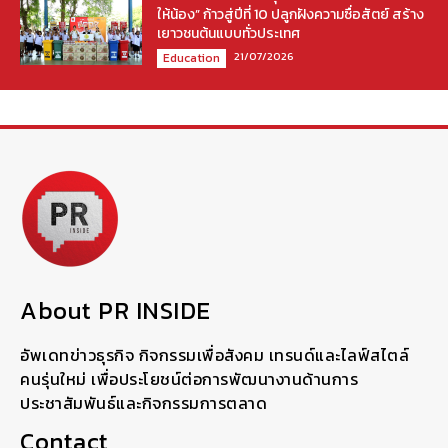
ให้น้อง” ก้าวสู่ปีที่ 10 ปลูกฝังความซื่อสัตย์ สร้าง
เยาวชนต้นแบบทั่วประเทศ
21/07/2026
Education
About PR INSIDE
อัพเดทข่าวธุรกิจ กิจกรรมเพื่อสังคม เทรนด์และไลฟ์สไตล์
คนรุ่นใหม่ เพื่อประโยชน์ต่อการพัฒนางานด้านการ
ประชาสัมพันธ์และกิจกรรมการตลาด
Contact