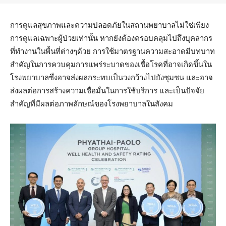
การดูแลสุขภาพและความปลอดภัยในสถานพยาบาลไม่ใช่เพียง
การดูแลเฉพาะผู้ป่วยเท่านั้น หากยังต้องครอบคลุมไปถึงบุคลากร
ที่ทำงานในพื้นที่ต่างๆด้วย การใช้มาตรฐานความสะอาดมีบทบาท
สำคัญในการควบคุมการแพร่ระบาดของเชื้อโรคที่อาจเกิดขึ้นใน
โรงพยาบาลซึ่งอาจส่งผลกระทบเป็นวงกว้างไปยังชุมชน และอาจ
ส่งผลต่อการสร้างความเชื่อมั่นในการใช้บริการ และเป็นปัจจัย
สำคัญที่มีผลต่อภาพลักษณ์ของโรงพยาบาลในสังคม