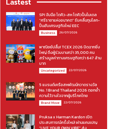
Lastest
SPI จับมือ โตคิว-สห โตคิวปั้นโมเดล
“ศรีราชาแห่งอนาคต” รับคลื่นทุนโลก-
ปั้นฮับเศรษฐกิจใหม่ EEC
26/07/2026
Business
พาณิชย์ปลื้ม! TCEX 2026 ปิดฉากยิ่ง
ใหญ่ ดึงผู้ร่วมงานกว่า 35,000 คน
สร้างมูลค่าทางเศรษฐกิจกว่า 647 ล้าน
บาท
22/07/2026
Uncategorized
5 แบรนด์เครือสหพัฒน์กวาดรางวัล
No. 1 Brand Thailand 2026 ตอกย้ำ
ความไว้วางใจจากผู้บริโภคไทย
22/07/2026
Brand Move
Pruksa x Harman Kardon เปิด
ประสบการณ์ครั้งใหม่! ผ่านแคมเปญ
“LIVE YOUR OWN VIBE” ส่ง