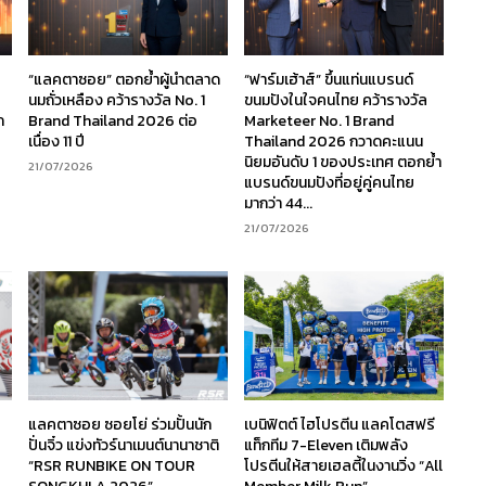
“แลคตาซอย” ตอกย้ำผู้นำตลาด
“ฟาร์มเฮ้าส์” ขึ้นแท่นแบรนด์
นมถั่วเหลือง คว้ารางวัล No. 1
ขนมปังในใจคนไทย คว้ารางวัล
ก
Brand Thailand 2026 ต่อ
Marketeer No. 1 Brand
เนื่อง 11 ปี
Thailand 2026 กวาดคะแนน
นิยมอันดับ 1 ของประเทศ ตอกย้ำ
21/07/2026
แบรนด์ขนมปังที่อยู่คู่คนไทย
มากว่า 44...
21/07/2026
ร
แลคตาซอย ซอยโย่ ร่วมปั้นนัก
เบนิฟิตต์ ไฮโปรตีน แลคโตสฟรี
ง
ปั่นจิ๋ว แข่งทัวร์นาเมนต์นานาชาติ
แท็กทีม 7-Eleven เติมพลัง
“RSR RUNBIKE ON TOUR
โปรตีนให้สายเฮลตี้ในงานวิ่ง “All