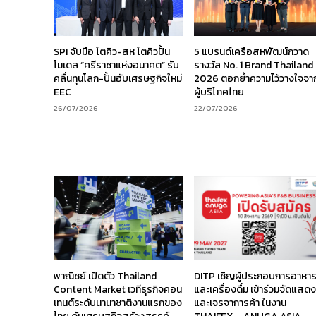
SPI จับมือ โตคิว-สห โตคิวปั้น
5 แบรนด์เครือสหพัฒน์กวาด
โมเดล “ศรีราชาแห่งอนาคต” รับ
รางวัล No. 1 Brand Thailand
คลื่นทุนโลก-ปั้นฮับเศรษฐกิจใหม่
2026 ตอกย้ำความไว้วางใจจา
EEC
ผู้บริโภคไทย
26/07/2026
22/07/2026
พาณิชย์ เปิดตัว Thailand
DITP เชิญผู้ประกอบการอาหา
Content Market เวทีธุรกิจคอน
และเครื่องดื่ม เข้าร่วมจัดแสด
เทนต์ระดับนานาชาติงานแรกของ
และเจรจาการค้า ในงาน