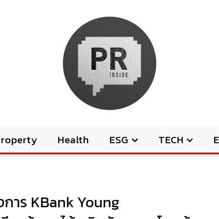
Property
Health
ESG
TECH
E
ครงการ KBank Young