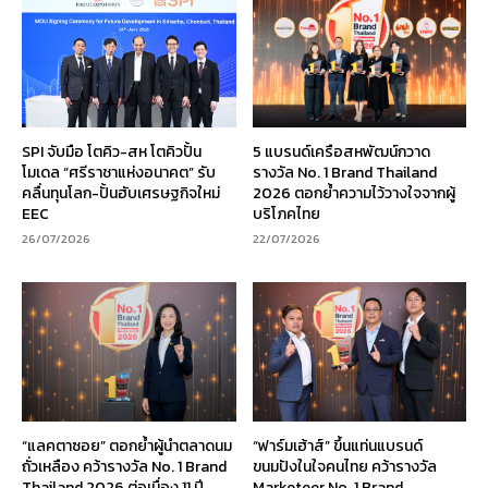
SPI จับมือ โตคิว-สห โตคิวปั้น
5 แบรนด์เครือสหพัฒน์กวาด
โมเดล “ศรีราชาแห่งอนาคต” รับ
รางวัล No. 1 Brand Thailand
คลื่นทุนโลก-ปั้นฮับเศรษฐกิจใหม่
2026 ตอกย้ำความไว้วางใจจากผู้
EEC
บริโภคไทย
26/07/2026
22/07/2026
“แลคตาซอย” ตอกย้ำผู้นำตลาดนม
“ฟาร์มเฮ้าส์” ขึ้นแท่นแบรนด์
ถั่วเหลือง คว้ารางวัล No. 1 Brand
ขนมปังในใจคนไทย คว้ารางวัล
Thailand 2026 ต่อเนื่อง 11 ปี
Marketeer No. 1 Brand