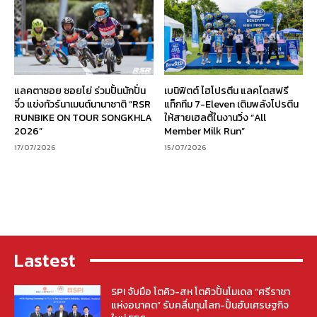
แลคตาซอย ซอยโย่ ร่วมปั้นนักปั่น
เบนิฟิตต์ ไฮโปรตีน แลคโตสฟรี
จิ๋ว แข่งทัวร์นาเมนต์นานาชาติ “RSR
แท็กทีม 7-Eleven เติมพลังโปรตีน
RUNBIKE ON TOUR SONGKHLA
ให้สายเฮลตี้ในงานวิ่ง “All
2026”
Member Milk Run”
17/07/2026
15/07/2026
Lastest
SPI จับมือ โตคิว-สห โตคิวปั้นโมเดล “ศรีราชา
แห่งอนาคต” รับคลื่นทุนโลก-ปั้นฮับเศรษฐกิจ