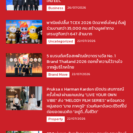
ใหม่ EEC
26/07/2026
Business
พาณิชย์ปลื้ม! TCEX 2026 ปิดฉากยิ่งใหญ่ ดึงผู้
ร่วมงานกว่า 35,000 คน สร้างมูลค่าทาง
เศรษฐกิจกว่า 647 ล้านบาท
22/07/2026
Uncategorized
5 แบรนด์เครือสหพัฒน์กวาดรางวัล No. 1
Brand Thailand 2026 ตอกย้ำความไว้วางใจ
จากผู้บริโภคไทย
22/07/2026
Brand Move
Pruksa x Harman Kardon เปิดประสบการณ์
ครั้งใหม่! ผ่านแคมเปญ “LIVE YOUR OWN
VIBE” ส่ง “MELODY FILM SERIES” พร้อมควง
หนุ่มฮอต “มาย ภาคภูมิ” ร่วมค้นหาจังหวะชีวิตที่ใช่
ต่อยอดแนวคิด “อยู่ดี…ทั้งชีวิต”
22/07/2026
Property