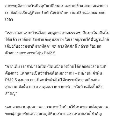
สภาพภูมิอากาศในปัจจุบันเปลี่ยนแปลงรวดเร็วและคาดเดายาก
เราจึงต้องเรียนรู้ที่จะปรับตัวให้เข้ากับความเปลี่ยนแปลงตลอด
เวลา
“เราจะออกแบบบ้านอิงตามฤดูกาลตามธรรมชาติแบบในอดีตไม่
ได้แล้ว เราต้องปรับตัวและคุมสภาพ ให้เราอยู่ภายใต้พื้นฐานใกล้
เคียงกับธรรมชาติมากที่สุด” ผศ.ดร.เทิดศักดิ์ กล่าวพร้อมยก
ตัวอย่างสถานการณ์ฝุ่น PM2.5
“จากเดิม เราสามารถเปิด-ปิดหน้าต่างบ้านได้ตลอดเวลาตามที่
ต้องการ แต่กลายเป็นว่าช่วงเดือนมกราคม – เมษายน ค่าฝุ่น
PM2.5 สูงมาก เราเปิดหน้าต่างไม่ได้เพราะมีความเสี่ยงต่อ
สุขภาพ ดังนั้น การควบคุมสภาพอากาศภายในบ้านจึงเป็นสิ่ง
สำคัญ”
นอกจากควบคุมสภาพอากาศภายในบ้านให้เหมาะสมต่อสุขภาพ
ของผู้อยู่อาศัยแล้ว อุณหภูมิที่น่าสบายและเหมาะสมก็สำคัญ