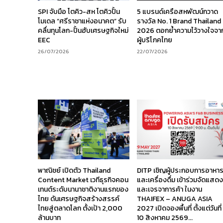
SPI จับมือ โตคิว-สห โตคิวปั้น
5 แบรนด์เครือสหพัฒน์กวาด
โมเดล “ศรีราชาแห่งอนาคต” รับ
รางวัล No. 1 Brand Thailand
คลื่นทุนโลก-ปั้นฮับเศรษฐกิจใหม่
2026 ตอกย้ำความไว้วางใจจา
EEC
ผู้บริโภคไทย
26/07/2026
22/07/2026
พาณิชย์ เปิดตัว Thailand
DITP เชิญผู้ประกอบการอาหา
Content Market เวทีธุรกิจคอน
และเครื่องดื่ม เข้าร่วมจัดแสด
เทนต์ระดับนานาชาติงานแรกของ
และเจรจาการค้า ในงาน
ไทย ดันเศรษฐกิจสร้างสรรค์
THAIFEX – ANUGA ASIA
ไทยสู่ตลาดโลก ตั้งเป้า 2,000
2027 เปิดจองพื้นที่ ตั้งแต่วันที่
ล้านบาท
10 สิงหาคม 2569...