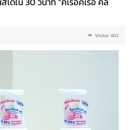
ได้ใน 30 วินาที “คิเรอิคิเรอิ คัล
Visitor
402