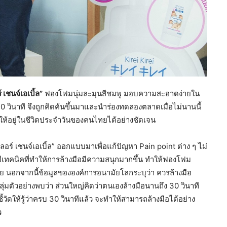
์ เชนจ์เอเบิ้ล”
ฟองโฟมนุ่มละมุนสีชมพู มอบความสะอาดง่ายใน
0 วินาที จึงถูกคิดค้นขึ้นมาและนำร่องทดลองตลาดเมื่อไม่นานนี้
ให้อยู่ในชีวิตประจำวันของคนไทยได้อย่างชัดเจน
ลเลอร์ เชนจ์เอเบิ้ล” ออกแบบมาเพื่อแก้ปัญหา Pain point ต่าง ๆ ไม่
่เรามีเทคนิคที่ทำให้การล้างมือมีความสนุกมากขึ้น ทำให้ฟองโฟม
ด้วย นอกจากนี้ข้อมูลขององค์การอนามัยโลกระบุว่า ควรล้างมือ
ุ่มตัวอย่างพบว่า ส่วนใหญ่คิดว่าตนเองล้างมือนานถึง 30 วินาที
ชี้วัดให้รู้ว่าครบ 30 วินาทีแล้ว จะทำให้สามารถล้างมือได้อย่าง
ว