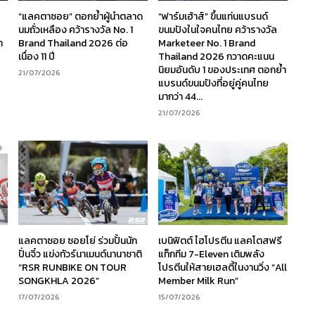
“แลคตาซอย” ตอกย้ำผู้นำตลาด
“ฟาร์มเฮ้าส์” ขึ้นแท่นแบรนด์
นมถั่วเหลือง คว้ารางวัล No. 1
ขนมปังในใจคนไทย คว้ารางวัล
ก
Brand Thailand 2026 ต่อ
Marketeer No. 1 Brand
เนื่อง 11 ปี
Thailand 2026 กวาดคะแนน
นิยมอันดับ 1 ของประเทศ ตอกย้ำ
21/07/2026
แบรนด์ขนมปังที่อยู่คู่คนไทย
มากว่า 44...
21/07/2026
ร
แลคตาซอย ซอยโย่ ร่วมปั้นนัก
เบนิฟิตต์ ไฮโปรตีน แลคโตสฟรี
ง
ปั่นจิ๋ว แข่งทัวร์นาเมนต์นานาชาติ
แท็กทีม 7-Eleven เติมพลัง
“RSR RUNBIKE ON TOUR
โปรตีนให้สายเฮลตี้ในงานวิ่ง “All
SONGKHLA 2026”
Member Milk Run”
17/07/2026
15/07/2026