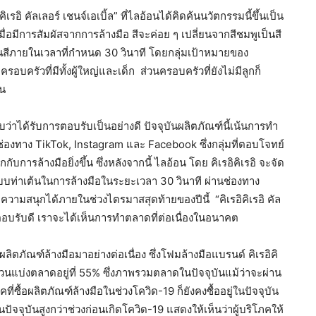
เรอิ คัลเลอร์ เชนจ์เอเบิ้ล” ที่ไลอ้อนได้คิดค้นนวัตกรรมนี้ขึ้นเป็น
อมีการสัมผัสจากการล้างมือ สีจะค่อย ๆ เปลี่ยนจากสีชมพูเป็นสี
ยนสีภายในเวลาที่กำหนด 30 วินาที โดยกลุ่มเป้าหมายของ
่มครอบครัวที่มีทั้งผู้ใหญ่และเด็ก ส่วนครอบครัวที่ยังไม่มีลูกก็
ัน
่าได้รับการตอบรับเป็นอย่างดี ปัจจุบันผลิตภัณฑ์นี้เน้นการทำ
่องทาง TikTok, Instagram และ Facebook ซึ่งกลุ่มที่ตอบโจทย์
ารล้างมือยิ่งขึ้น ซึ่งหลังจากนี้ ไลอ้อน โดย คิเรอิคิเรอิ จะจัด
ท่าเต้นในการล้างมือในระยะเวลา 30 วินาที ผ่านช่องทาง
มความสนุกได้ภายในช่วงไตรมาสสุดท้ายของปีนี้ “คิเรอิคิเรอิ คัล
แสตอบรับดี เราจะได้เห็นการทำตลาดที่ต่อเนื่องในอนาคต
ิตภัณฑ์ล้างมือมาอย่างต่อเนื่อง ซึ่งโฟมล้างมือแบรนด์ คิเรอิคิ
ีส่วนแบ่งตลาดอยู่ที่ 55% ซึ่งภาพรวมตลาดในปัจจุบันแม้ว่าจะผ่าน
ซื้อผลิตภัณฑ์ล้างมือในช่วงโควิด-19 ก็ยังคงซื้ออยู่ในปัจจุบัน
จจุบันสูงกว่าช่วงก่อนเกิดโควิด-19 แสดงให้เห็นว่าผู้บริโภคให้