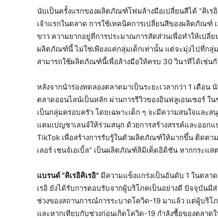
นับเป็นครั้งแรกของผลิตภัณฑ์โฟมล้างมือเปลี่ยนสีได้ “คิเรอิคิ
เจ้าแรกในตลาด การใช้เทคนิคการเปลี่ยนสีของผลิตภัณฑ์ เมื่
ขาว ความยากอยู่ที่การประมาณการสัดส่วนเพื่อทำให้เปลี่
ผลิตภัณฑ์นี้ ไม่ใช่เพียงแค่กลุ่มเด็กเท่านั้น แต่จะมุ่งไปที่กลุ
สามารถใช้ผลิตภัณฑ์นี้เพื่อล้างมือให้ครบ 30 วินาทีได้เช่นก
หลังจากนำร่องทดลองตลาดมาเป็นระยะเวลากว่า 1 เดือน นับว
ตลาดออนไลน์เป็นหลัก ผ่านการรีวิวของอินฟลูเอนเซอร์ ในช
เป็นกลุ่มครอบครัว โดยเฉพาะเด็ก ๆ จะมีความสนใจและสนุกกับก
แคมเปญชาเลนจ์ให้ร่วมสนุก ด้วยการสร้างสรรค์และออกแบบ
TikTok เพื่อสร้างการรับรู้ในตัวผลิตภัณฑ์ให้มากขึ้น ติดตา
เลอร์ เชนจ์เอเบิ้ล” เป็นผลิตภัณฑ์ลิมิเต็ดอิดิชัน หากกระ
แบรนด์ “คิเรอิคิเรอิ”
มีความแข็งแกร่งเป็นอันดับ 1 ในตลาดผล
เรอิ ยังได้รับการตอบรับจากผู้บริโภคเป็นอย่างดี ปัจจุบันม
ช่วงของสถานการณ์การระบาดโควิด-19 มาแล้ว แต่ผู้บริโภคที่
และหากเทียบกับช่วงก่อนเกิดโควิด-19 กำลังซื้อของตลาดในปั