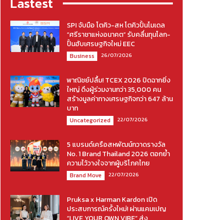
Lastest
SPI จับมือ โตคิว-สห โตคิวปั้นโมเดล
“ศรีราชาแห่งอนาคต” รับคลื่นทุนโลก-
ปั้นฮับเศรษฐกิจใหม่ EEC
26/07/2026
Business
พาณิชย์ปลื้ม! TCEX 2026 ปิดฉากยิ่ง
ใหญ่ ดึงผู้ร่วมงานกว่า 35,000 คน
สร้างมูลค่าทางเศรษฐกิจกว่า 647 ล้าน
บาท
22/07/2026
Uncategorized
5 แบรนด์เครือสหพัฒน์กวาดรางวัล
No. 1 Brand Thailand 2026 ตอกย้ำ
ความไว้วางใจจากผู้บริโภคไทย
22/07/2026
Brand Move
Pruksa x Harman Kardon เปิด
ประสบการณ์ครั้งใหม่! ผ่านแคมเปญ
“LIVE YOUR OWN VIBE” ส่ง