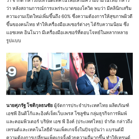
วา จำกัด กล่าวถึงเทรนด์เทคโนโลยีเสริมความงามในไทย กล่าว
ว่า หลังสถานการณ์การแพร่ระบาดของโควิด พบว่า มีคลินิกเสริม
ความงามเปิดใหม่เพิ่มขึ้นถึง 60% ซึ่งความต้องการให้สุขภาพผิวดี
ขึ้นของคนไทย ทำให้เครื่องมือเลเซอร์ต่างๆ ได้รับความนิยม ซึ่ง
แอซเทค อินโนวา มีเครื่องมือเลเซอร์ที่ตอบโจทย์ในหลากหลาย
รูปแบบ
นายศุภรัฐ โชติกุลธนชัย
ผู้จัดการประจำประเทศไทย ผลิตภัณฑ์
เอชพี อินดิโก้และอิงค์เจ็ตเว็บเพรส โซลูชัน กลุ่มธุรกิจการพิมพ์
และคอมพิวเตอร์ บริษัท เอช พี อิงค์ (ประเทศไทย) จำกัด กล่าวถึง
เทรนด์และเทคโนโลยีด้านแพ็คเกจจิ้งในปัจจุบันว่า แบรนด์มี
ความต้องการเปลี่ยนแพ็คเกจจิ้งด้วยความถี่มากขึ้น ทำให้เทรนด์