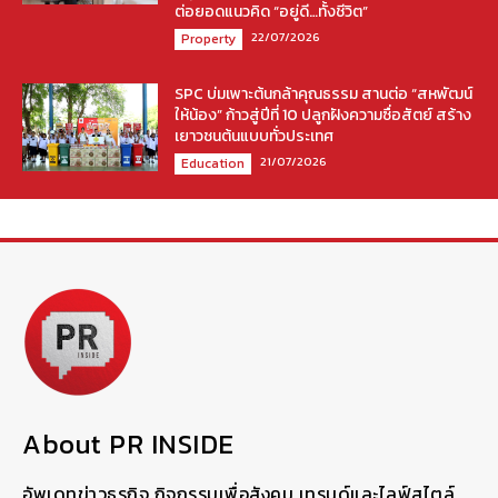
ต่อยอดแนวคิด “อยู่ดี…ทั้งชีวิต”
22/07/2026
Property
SPC บ่มเพาะต้นกล้าคุณธรรม สานต่อ “สหพัฒน์
ให้น้อง” ก้าวสู่ปีที่ 10 ปลูกฝังความซื่อสัตย์ สร้าง
เยาวชนต้นแบบทั่วประเทศ
21/07/2026
Education
About PR INSIDE
อัพเดทข่าวธุรกิจ กิจกรรมเพื่อสังคม เทรนด์และไลฟ์สไตล์