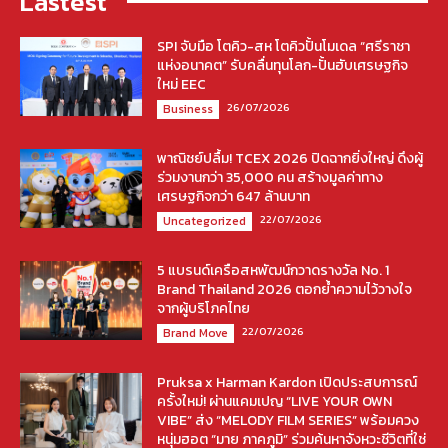
Lastest
SPI จับมือ โตคิว-สห โตคิวปั้นโมเดล “ศรีราชา
แห่งอนาคต” รับคลื่นทุนโลก-ปั้นฮับเศรษฐกิจ
ใหม่ EEC
26/07/2026
Business
พาณิชย์ปลื้ม! TCEX 2026 ปิดฉากยิ่งใหญ่ ดึงผู้
ร่วมงานกว่า 35,000 คน สร้างมูลค่าทาง
เศรษฐกิจกว่า 647 ล้านบาท
22/07/2026
Uncategorized
5 แบรนด์เครือสหพัฒน์กวาดรางวัล No. 1
Brand Thailand 2026 ตอกย้ำความไว้วางใจ
จากผู้บริโภคไทย
22/07/2026
Brand Move
Pruksa x Harman Kardon เปิดประสบการณ์
ครั้งใหม่! ผ่านแคมเปญ “LIVE YOUR OWN
VIBE” ส่ง “MELODY FILM SERIES” พร้อมควง
หนุ่มฮอต “มาย ภาคภูมิ” ร่วมค้นหาจังหวะชีวิตที่ใช่