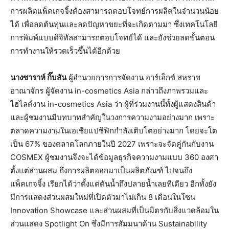
การผลิตแพ็คเกจจิ้งต้องสามารถตอบโจทย์การผลิตในจำนวนน้อย
ได้ เพื่อลดต้นทุนและลดปัญหาขยะที่จะเกิดตามมา ซึ่งเทคโนโลยี
การพิมพ์แบบดิจิทัลสามารถตอบโจทย์ได้ และยังช่วยลดขั้นตอน
การทำงานให้รวดเร็วขึ้นได้อีกด้วย
นางซาราห์ กิ๊บสัน
ผู้อำนวยการการจัดงาน อาร์เอ็กซ์ สหราช
อาณาจักร ผู้จัดงาน in-cosmetics Asia กล่าวถึงภาพรวมและ
ไฮไลต์งาน in-cosmetics Asia ว่า ผู้ที่ร่วมงานนี้ทั้งผู้แสดงสินค้า
และผู้ชมงานมีบทบาทสำคัญในวงการความงามอย่างมาก เพราะ
ตลาดความงามในเอเชียแปซิฟิกกำลังเติบโตอย่างมาก โดยจะโต
เป็น 67% ของตลาดโลกภายในปี 2027 เพราะจะจัดคู่กันกับงาน
COSMEX ผู้ชมงานจึงจะได้ข้อมูลธุรกิจความงามแบบ 360 องศา
ตั้งแต่ส่วนผสม ถึงการผลิตออกมาเป็นผลิตภัณฑ์ ไปจนถึง
แพ็คเกจจิ้ง เรียกได้ว่าตั้งแต่ต้นน้ำถึงปลายน้ำเลยทีเดียว อีกทั้งยัง
มีการแสดงส่วนผสมใหม่ที่เปิดตัวมาไม่เกิน 8 เดือนในโซน
Innovation Showcase และส่วนผสมที่เป็นมิตรกับสิ่งแวดล้อมใน
ส่วนแสดง Spotlight On ซึ่งมีการสัมมนาด้าน Sustainability