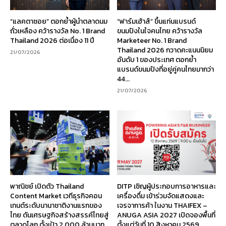
“แลคตาซอย” ตอกย้ำผู้นำตลาดนม
“ฟาร์มเฮ้าส์” ขึ้นแท่นแบรนด์
ถั่วเหลือง คว้ารางวัล No. 1 Brand
ขนมปังในใจคนไทย คว้ารางวัล
Thailand 2026 ต่อเนื่อง 11 ปี
Marketeer No. 1 Brand
Thailand 2026 กวาดคะแนนนิยม
21/07/2026
อันดับ 1 ของประเทศ ตอกย้ำ
แบรนด์ขนมปังที่อยู่คู่คนไทยมากว่า
44...
21/07/2026
พาณิชย์ เปิดตัว Thailand
DITP เชิญผู้ประกอบการอาหารและ
Content Market เวทีธุรกิจคอน
เครื่องดื่ม เข้าร่วมจัดแสดงและ
เทนต์ระดับนานาชาติงานแรกของ
เจรจาการค้า ในงาน THAIFEX –
ไทย ดันเศรษฐกิจสร้างสรรค์ไทยสู่
ANUGA ASIA 2027 เปิดจองพื้นที่
ตลาดโลก ตั้งเป้า 2,000 ล้านบาท
ตั้งแต่วันที่ 10 สิงหาคม 2569...