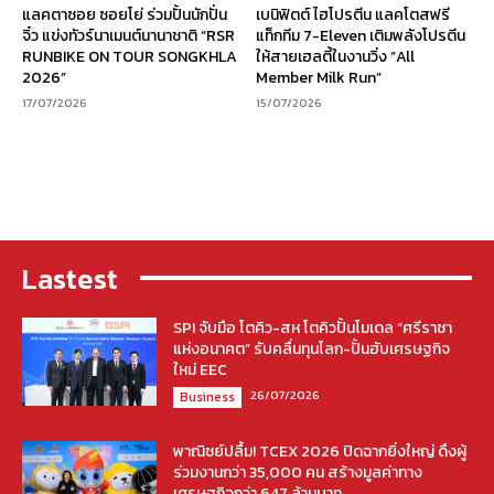
แลคตาซอย ซอยโย่ ร่วมปั้นนักปั่น
เบนิฟิตต์ ไฮโปรตีน แลคโตสฟรี
จิ๋ว แข่งทัวร์นาเมนต์นานาชาติ “RSR
แท็กทีม 7-Eleven เติมพลังโปรตีน
RUNBIKE ON TOUR SONGKHLA
ให้สายเฮลตี้ในงานวิ่ง “All
2026”
Member Milk Run”
17/07/2026
15/07/2026
Lastest
SPI จับมือ โตคิว-สห โตคิวปั้นโมเดล “ศรีราชา
แห่งอนาคต” รับคลื่นทุนโลก-ปั้นฮับเศรษฐกิจ
ใหม่ EEC
26/07/2026
Business
พาณิชย์ปลื้ม! TCEX 2026 ปิดฉากยิ่งใหญ่ ดึงผู้
ร่วมงานกว่า 35,000 คน สร้างมูลค่าทาง
เศรษฐกิจกว่า 647 ล้านบาท