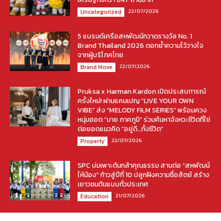
22/07/2026
Uncategorized
5 แบรนด์เครือสหพัฒน์กวาดรางวัล No. 1
Brand Thailand 2026 ตอกย้ำความไว้วางใจ
จากผู้บริโภคไทย
22/07/2026
Brand Move
Pruksa x Harman Kardon เปิดประสบการณ์
ครั้งใหม่! ผ่านแคมเปญ “LIVE YOUR OWN
VIBE” ส่ง “MELODY FILM SERIES” พร้อมควง
หนุ่มฮอต “มาย ภาคภูมิ” ร่วมค้นหาจังหวะชีวิตที่ใช่
ต่อยอดแนวคิด “อยู่ดี…ทั้งชีวิต”
22/07/2026
Property
SPC บ่มเพาะต้นกล้าคุณธรรม สานต่อ “สหพัฒน์
ให้น้อง” ก้าวสู่ปีที่ 10 ปลูกฝังความซื่อสัตย์ สร้าง
เยาวชนต้นแบบทั่วประเทศ
21/07/2026
Education