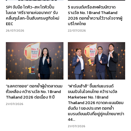
SPI จับมือ โตคิว-สห โตคิวปั้น
5 แบรนด์เครือสหพัฒน์กวาด
โมเดล “ศรีราชาแห่งอนาคต” รับ
รางวัล No. 1 Brand Thailand
คลื่นทุนโลก-ปั้นฮับเศรษฐกิจใหม่
2026 ตอกย้ำความไว้วางใจจากผู้
EEC
บริโภคไทย
26/07/2026
22/07/2026
“แลคตาซอย” ตอกย้ำผู้นำตลาดนม
“ฟาร์มเฮ้าส์” ขึ้นแท่นแบรนด์
ถั่วเหลือง คว้ารางวัล No. 1 Brand
ขนมปังในใจคนไทย คว้ารางวัล
Thailand 2026 ต่อเนื่อง 11 ปี
Marketeer No. 1 Brand
Thailand 2026 กวาดคะแนนนิยม
21/07/2026
อันดับ 1 ของประเทศ ตอกย้ำ
แบรนด์ขนมปังที่อยู่คู่คนไทยมากว่า
44...
21/07/2026