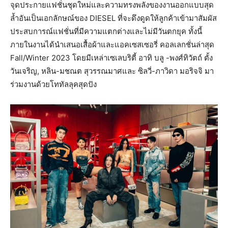
จุดประกายแฟชั่นชุดใหม่และความทรงพลังของงานออกแบบสุด
ล้ำอันเป็นเอกลักษณ์ของ DIESEL ที่จะดึงดูดให้ลูกค้าเข้ามาสัมผัส
ประสบการณ์แฟชั่นที่มีความแตกต่างและไม่มีวันตกยุค ทั้งนี้
ภายในงานได้นำเสนอเสื้อผ้าและแอคเซสเซอรี่ คอลเลกชั่นล่าสุด
Fall/Winter 2023 โดยมีเหล่าเซเลบริตี้ อาทิ บลู -พงศ์ทิวัตถ์ ตั้ง
วันเจริญ, หลิน-มชณต สุวรรณมาศและ ซิลวี่-ภาวิดา มอริจจิ มา
ร่วมงานด้วยโททัลลุคสุดปัง