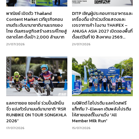
พาณิชย์ เปิดตัว Thailand
DITP เชิญผู้ประกอบการอาหารและ
Content Market เวทีธุรกิจคอน
เครื่องดื่ม เข้าร่วมจัดแสดงและ
เทนต์ระดับนานาชาติงานแรกของ
เจรจาการค้า ในงาน THAIFEX –
ไทย ดันเศรษฐกิจสร้างสรรค์ไทยสู่
ANUGA ASIA 2027 เปิดจองพื้นที่
ตลาดโลก ตั้งเป้า 2,000 ล้านบาท
ตั้งแต่วันที่ 10 สิงหาคม 2569...
21/07/2026
21/07/2026
แลคตาซอย ซอยโย่ ร่วมปั้นนักปั่น
เบนิฟิตต์ ไฮโปรตีน แลคโตสฟรี
จิ๋ว แข่งทัวร์นาเมนต์นานาชาติ “RSR
แท็กทีม 7-Eleven เติมพลังโปรตีน
RUNBIKE ON TOUR SONGKHLA
ให้สายเฮลตี้ในงานวิ่ง “All
2026”
Member Milk Run”
17/07/2026
15/07/2026