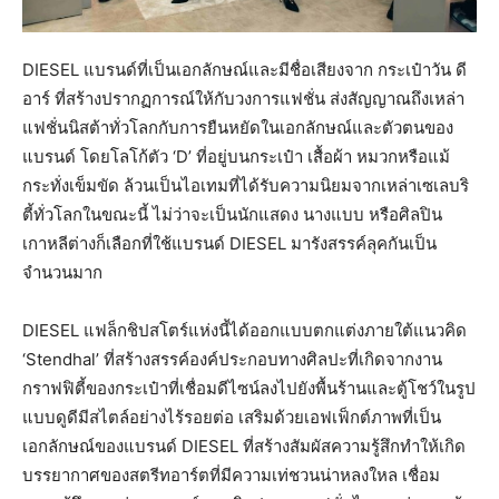
DIESEL แบรนด์ที่เป็นเอกลักษณ์และมีชื่อเสียงจาก กระเป๋าวัน ดี
อาร์ ที่สร้างปรากฏการณ์ให้กับวงการแฟชั่น ส่งสัญญาณถึงเหล่า
แฟชั่นนิสต้าทั่วโลกกับการยืนหยัดในเอกลักษณ์และตัวตนของ
แบรนด์ โดยโลโก้ตัว ‘D’ ที่อยู่บนกระเป๋า เสื้อผ้า หมวกหรือแม้
กระทั่งเข็มขัด ล้วนเป็นไอเทมที่ได้รับความนิยมจากเหล่าเซเลบริ
ตี้ทั่วโลกในขณะนี้ ไม่ว่าจะเป็นนักแสดง นางแบบ หรือศิลปิน
เกาหลีต่างก็เลือกที่ใช้แบรนด์ DIESEL มารังสรรค์ลุคกันเป็น
จำนวนมาก
DIESEL แฟล็กชิปสโตร์แห่งนี้ได้ออกแบบตกแต่งภายใต้แนวคิด
‘Stendhal’ ที่สร้างสรรค์องค์ประกอบทางศิลปะที่เกิดจากงาน
กราฟฟิตี้ของกระเป๋าที่เชื่อมดีไซน์ลงไปยังพื้นร้านและตู้โชว์ในรูป
แบบดูดีมีสไตล์อย่างไร้รอยต่อ เสริมด้วยเอฟเฟ็กต์ภาพที่เป็น
เอกลักษณ์ของแบรนด์ DIESEL ที่สร้างสัมผัสความรู้สึกทำให้เกิด
บรรยากาศของสตรีทอาร์ตที่มีความเท่ชวนน่าหลงใหล เชื่อม