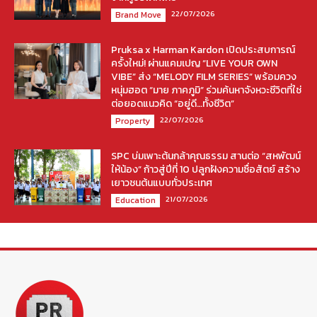
22/07/2026
Brand Move
Pruksa x Harman Kardon เปิดประสบการณ์
ครั้งใหม่! ผ่านแคมเปญ “LIVE YOUR OWN
VIBE” ส่ง “MELODY FILM SERIES” พร้อมควง
หนุ่มฮอต “มาย ภาคภูมิ” ร่วมค้นหาจังหวะชีวิตที่ใช่
ต่อยอดแนวคิด “อยู่ดี…ทั้งชีวิต”
22/07/2026
Property
SPC บ่มเพาะต้นกล้าคุณธรรม สานต่อ “สหพัฒน์
ให้น้อง” ก้าวสู่ปีที่ 10 ปลูกฝังความซื่อสัตย์ สร้าง
เยาวชนต้นแบบทั่วประเทศ
21/07/2026
Education