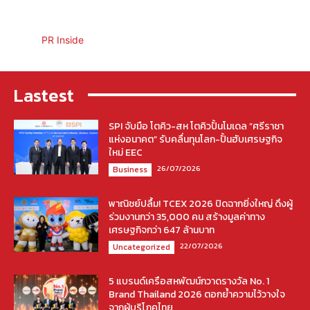
PR Inside
Lastest
SPI จับมือ โตคิว-สห โตคิวปั้นโมเดล “ศรีราชา
แห่งอนาคต” รับคลื่นทุนโลก-ปั้นฮับเศรษฐกิจ
ใหม่ EEC
26/07/2026
Business
พาณิชย์ปลื้ม! TCEX 2026 ปิดฉากยิ่งใหญ่ ดึงผู้
ร่วมงานกว่า 35,000 คน สร้างมูลค่าทาง
เศรษฐกิจกว่า 647 ล้านบาท
22/07/2026
Uncategorized
5 แบรนด์เครือสหพัฒน์กวาดรางวัล No. 1
Brand Thailand 2026 ตอกย้ำความไว้วางใจ
จากผู้บริโภคไทย