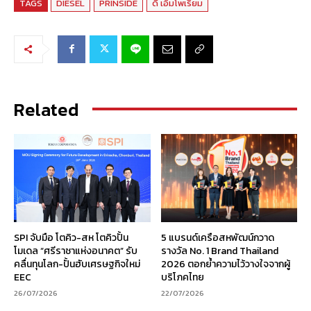
TAGS
DIESEL
PRINSIDE
ดิ เอ็มโพเรียม
Related
SPI จับมือ โตคิว-สห โตคิวปั้น
5 แบรนด์เครือสหพัฒน์กวาด
โมเดล “ศรีราชาแห่งอนาคต” รับ
รางวัล No. 1 Brand Thailand
คลื่นทุนโลก-ปั้นฮับเศรษฐกิจใหม่
2026 ตอกย้ำความไว้วางใจจากผู้
EEC
บริโภคไทย
26/07/2026
22/07/2026