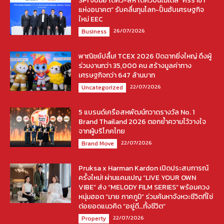
SPI จับมือ โตคิว-สห โตคิวปั้นโมเดล “ศรีราชา
แห่งอนาคต” รับคลื่นทุนโลก-ปั้นฮับเศรษฐกิจ
ใหม่ EEC
26/07/2026
Business
พาณิชย์ปลื้ม! TCEX 2026 ปิดฉากยิ่งใหญ่ ดึงผู้
ร่วมงานกว่า 35,000 คน สร้างมูลค่าทาง
เศรษฐกิจกว่า 647 ล้านบาท
22/07/2026
Uncategorized
5 แบรนด์เครือสหพัฒน์กวาดรางวัล No. 1
Brand Thailand 2026 ตอกย้ำความไว้วางใจ
จากผู้บริโภคไทย
22/07/2026
Brand Move
Pruksa x Harman Kardon เปิดประสบการณ์
ครั้งใหม่! ผ่านแคมเปญ “LIVE YOUR OWN
VIBE” ส่ง “MELODY FILM SERIES” พร้อมควง
หนุ่มฮอต “มาย ภาคภูมิ” ร่วมค้นหาจังหวะชีวิตที่ใช่
ต่อยอดแนวคิด “อยู่ดี…ทั้งชีวิต”
22/07/2026
Property