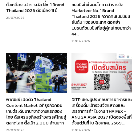
ถั่วเหลือง คว้ารางวัล No. 1 Brand
ขนมปังในใจคนไทย คว้ารางวัล
Thailand 2026 ต่อเนื่อง 11 ปี
Marketeer No. 1 Brand
Thailand 2026 กวาดคะแนนนิยม
21/07/2026
อันดับ 1 ของประเทศ ตอกย้ำ
แบรนด์ขนมปังที่อยู่คู่คนไทยมากว่า
44...
21/07/2026
พาณิชย์ เปิดตัว Thailand
DITP เชิญผู้ประกอบการอาหารและ
Content Market เวทีธุรกิจคอน
เครื่องดื่ม เข้าร่วมจัดแสดงและ
เทนต์ระดับนานาชาติงานแรกของ
เจรจาการค้า ในงาน THAIFEX –
ไทย ดันเศรษฐกิจสร้างสรรค์ไทยสู่
ANUGA ASIA 2027 เปิดจองพื้นที่
ตลาดโลก ตั้งเป้า 2,000 ล้านบาท
ตั้งแต่วันที่ 10 สิงหาคม 2569...
21/07/2026
21/07/2026