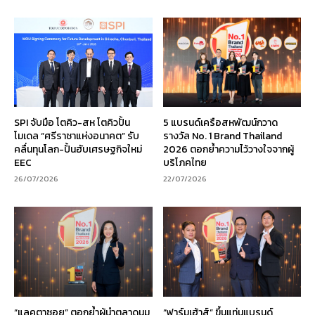
SPI จับมือ โตคิว-สห โตคิวปั้น
5 แบรนด์เครือสหพัฒน์กวาด
โมเดล “ศรีราชาแห่งอนาคต” รับ
รางวัล No. 1 Brand Thailand
คลื่นทุนโลก-ปั้นฮับเศรษฐกิจใหม่
2026 ตอกย้ำความไว้วางใจจากผู้
EEC
บริโภคไทย
26/07/2026
22/07/2026
“แลคตาซอย” ตอกย้ำผู้นำตลาดนม
“ฟาร์มเฮ้าส์” ขึ้นแท่นแบรนด์