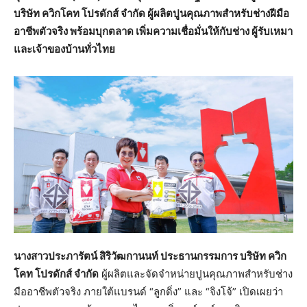
บริษัท ควิกโคท โปรดักส์ จำกัด ผู้ผลิตปูนคุณภาพสำหรับช่างฝีมือ
อาชีพตัวจริง พร้อมบุกตลาด เพิ่มความเชื่อมั่นให้กับช่าง ผู้รับเหมา
และเจ้าของบ้านทั่วไทย
นางสาวประภารัตน์ สิริวัฒกานนท์ ประธานกรรมการ บริษัท ควิก
โคท โปรดักส์ จำกัด
ผู้ผลิตและจัดจำหน่ายปูนคุณภาพสำหรับช่าง
มืออาชีพตัวจริง ภายใต้แบรนด์ “ลูกดิ่ง” และ “จิงโจ้” เปิดเผยว่า