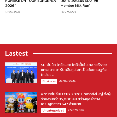
RUNBIKE ON TOUR SONGKHLA
ให้สายเฮลตี้ในงานวิ่ง “All
2026”
Member Milk Run”
17/07/2026
15/07/2026
Lastest
SPI จับมือ โตคิว-สห โตคิวปั้นโมเดล “ศรีราชา
แห่งอนาคต” รับคลื่นทุนโลก-ปั้นฮับเศรษฐกิจ
ใหม่ EEC
26/07/2026
Business
พาณิชย์ปลื้ม! TCEX 2026 ปิดฉากยิ่งใหญ่ ดึงผู้
ร่วมงานกว่า 35,000 คน สร้างมูลค่าทาง
เศรษฐกิจกว่า 647 ล้านบาท
22/07/2026
Uncategorized