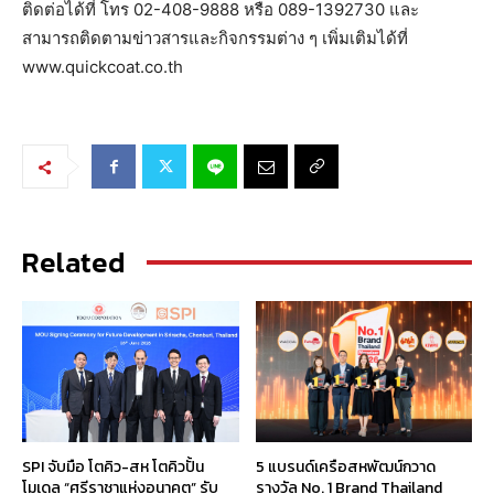
ติดต่อได้ที่ โทร 02-408-9888 หรือ 089-1392730 และ
สามารถติดตามข่าวสารและกิจกรรมต่าง ๆ เพิ่มเติมได้ที่
www.quickcoat.co.th
Related
SPI จับมือ โตคิว-สห โตคิวปั้น
5 แบรนด์เครือสหพัฒน์กวาด
โมเดล “ศรีราชาแห่งอนาคต” รับ
รางวัล No. 1 Brand Thailand