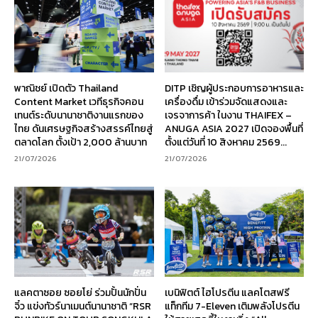
พาณิชย์ เปิดตัว Thailand
DITP เชิญผู้ประกอบการอาหารและ
Content Market เวทีธุรกิจคอน
เครื่องดื่ม เข้าร่วมจัดแสดงและ
เทนต์ระดับนานาชาติงานแรกของ
เจรจาการค้า ในงาน THAIFEX –
ไทย ดันเศรษฐกิจสร้างสรรค์ไทยสู่
ANUGA ASIA 2027 เปิดจองพื้นที่
ตลาดโลก ตั้งเป้า 2,000 ล้านบาท
ตั้งแต่วันที่ 10 สิงหาคม 2569...
21/07/2026
21/07/2026
แลคตาซอย ซอยโย่ ร่วมปั้นนักปั่น
เบนิฟิตต์ ไฮโปรตีน แลคโตสฟรี
จิ๋ว แข่งทัวร์นาเมนต์นานาชาติ “RSR
แท็กทีม 7-Eleven เติมพลังโปรตีน