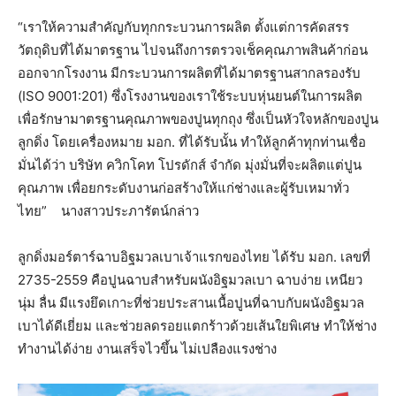
“เราให้ความสำคัญกับทุกกระบวนการผลิต ตั้งแต่การคัดสรร
วัตถุดิบที่ได้มาตรฐาน ไปจนถึงการตรวจเช็คคุณภาพสินค้าก่อน
ออกจากโรงงาน มีกระบวนการผลิตที่ได้มาตรฐานสากลรองรับ
(ISO 9001:201) ซึ่งโรงงานของเราใช้ระบบหุ่นยนต์ในการผลิต
เพื่อรักษามาตรฐานคุณภาพของปูนทุกถุง ซึ่งเป็นหัวใจหลักของปูน
ลูกดิ่ง โดยเครื่องหมาย มอก. ที่ได้รับนั้น ทำให้ลูกค้าทุกท่านเชื่อ
มั่นได้ว่า บริษัท ควิกโคท โปรดักส์ จำกัด มุ่งมั่นที่จะผลิตแต่ปูน
คุณภาพ เพื่อยกระดับงานก่อสร้างให้แก่ช่างและผู้รับเหมาทั่ว
ไทย” นางสาวประภารัตน์กล่าว
ลูกดิ่งมอร์ตาร์ฉาบอิฐมวลเบาเจ้าแรกของไทย ได้รับ มอก. เลขที่
2735-2559 คือปูนฉาบสำหรับผนังอิฐมวลเบา ฉาบง่าย เหนียว
นุ่ม ลื่น มีแรงยึดเกาะที่ช่วยประสานเนื้อปูนที่ฉาบกับผนังอิฐมวล
เบาได้ดีเยี่ยม และช่วยลดรอยแตกร้าวด้วยเส้นใยพิเศษ ทำให้ช่าง
ทำงานได้ง่าย งานเสร็จไวขึ้น ไม่เปลืองแรงช่าง