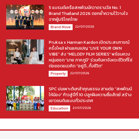
5 แบรนด์เครือสหพัฒน์กวาดรางวัล No. 1
Brand Thailand 2026 ตอกย้ำความไว้วางใจ
จากผู้บริโภคไทย
22/07/2026
Brand Move
Pruksa x Harman Kardon เปิดประสบการณ์
ครั้งใหม่! ผ่านแคมเปญ “LIVE YOUR OWN
VIBE” ส่ง “MELODY FILM SERIES” พร้อมควง
หนุ่มฮอต “มาย ภาคภูมิ” ร่วมค้นหาจังหวะชีวิตที่ใช่
ต่อยอดแนวคิด “อยู่ดี…ทั้งชีวิต”
22/07/2026
Property
SPC บ่มเพาะต้นกล้าคุณธรรม สานต่อ “สหพัฒน์
ให้น้อง” ก้าวสู่ปีที่ 10 ปลูกฝังความซื่อสัตย์ สร้าง
เยาวชนต้นแบบทั่วประเทศ
21/07/2026
Education