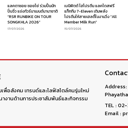
ร
แลคตาซอย ซอยโย่ ร่วมปั้นนัก
เบนิฟิตต์ ไฮโปรตีน แลคโตสฟรี
ง
ปั่นจิ๋ว แข่งทัวร์นาเมนต์นานาชาติ
แท็กทีม 7-Eleven เติมพลัง
“RSR RUNBIKE ON TOUR
โปรตีนให้สายเฮลตี้ในงานวิ่ง “All
SONGKHLA 2026”
Member Milk Run”
17/07/2026
15/07/2026
Contac
E
Address: 
มเพื่อสังคม เทรนด์และไลฟ์สไตล์คนรุ่นใหม่
Phayatha
ฒนางานด้านการประชาสัมพันธ์และกิจกรรม
TEL : 02
Email : 