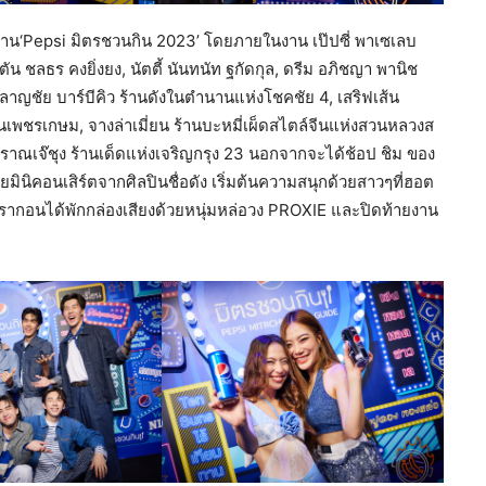
จัดงาน‘Pepsi มิตรชวนกิน 2023’ โดยภายในงาน เป๊ปซี่ พาเซเลบ
ัปตัน ชลธร คงยิ่งยง, นัตตี้ นันทนัท ฐกัดกุล, ดรีม อภิชญา พานิช
พลาญชัย บาร์บีคิว ร้านดังในตำนานแห่งโชคชัย 4, เสริฟเส้น
ถนนเพชรเกษม, จางล่าเมี่ยน ร้านบะหมี่เผ็ดสไตล์จีนแห่งสวนหลวงส
๋โบราณเจ๊ชุง ร้านเด็ดแห่งเจริญกรุง 23 นอกจากจะได้ช้อป ชิม ของ
วยมินิคอนเสิร์ตจากศิลปินชื่อดัง เริ่มต้นความสนุกด้วยสาวๆที่ฮอต
รากอนได้พักกล่องเสียงด้วยหนุ่มหล่อวง PROXIE และปิดท้ายงาน