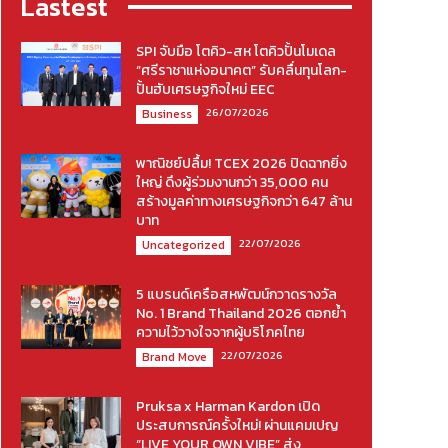
Lastest
SPI จับมือ โตคิว-สห โตคิวปั้นโมเดล
“ศรีราชาแห่งอนาคต” รับคลื่นทุนโลก-
ปั้นฮับเศรษฐกิจใหม่ EEC
26/07/2026
Business
พาณิชย์ปลื้ม! TCEX 2026 ปิดฉากยิ่ง
ใหญ่ ดึงผู้ร่วมงานกว่า 35,000 คน
สร้างมูลค่าทางเศรษฐกิจกว่า 647 ล้าน
บาท
22/07/2026
Uncategorized
5 แบรนด์เครือสหพัฒน์กวาดรางวัล
No. 1 Brand Thailand 2026 ตอกย้ำ
ความไว้วางใจจากผู้บริโภคไทย
22/07/2026
Brand Move
Pruksa x Harman Kardon เปิด
ประสบการณ์ครั้งใหม่! ผ่านแคมเปญ
“LIVE YOUR OWN VIBE” ส่ง