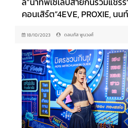
ลี่”นำทัพเซเลปสายกินร่วมแชร์ร้
คอนเสิร์ต”4EVE, PROXIE, นนท
ดลนภัส พูนวงศ์
18/10/2023