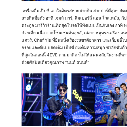
เครื่องดื่มเป๊ปซี่ เอาใจมิตรสหายสายกิน สายปาร์ตี้สุดๆ 
สายกินชื่อดัง อาทิ เจมส์ มาร์, คิมเบอร์ลี่ แอน โวลเทมัส, ก
ตระกูล มารีวิวร้านเด็ดสุดโปรดให้ฟังแบบเป็นกันเอง อาทิ 
ก๋วยเตี๋ยวเนื้อ จากโซนเซนต์หลุยส์, เล่อขาหมูทรงเครื่อง 
แควร์, Chef Yis ที่ยืนหนึ่งเรื่องรสชาติอาหาร และเกี้ยมอี
อร่อยและดีแบบจัดเต็ม เป๊ปซี่ ยังเติมความสนุก ซ่าอีกขั้นด้
ที่สุดในตอนนี้ 4EVE ตามมาติดๆไม่ให้แฟนคลับในงานที่พา
ด้วยศิลปินเดี่ยวคุณภาพ “นนท์ ธนนท์”