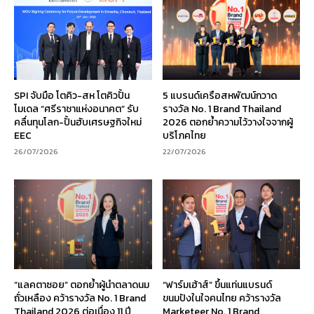
SPI จับมือ โตคิว-สห โตคิวปั้น
5 แบรนด์เครือสหพัฒน์กวาด
โมเดล “ศรีราชาแห่งอนาคต” รับ
รางวัล No. 1 Brand Thailand
คลื่นทุนโลก-ปั้นฮับเศรษฐกิจใหม่
2026 ตอกย้ำความไว้วางใจจากผู้
EEC
บริโภคไทย
26/07/2026
22/07/2026
“แลคตาซอย” ตอกย้ำผู้นำตลาดนม
“ฟาร์มเฮ้าส์” ขึ้นแท่นแบรนด์
ถั่วเหลือง คว้ารางวัล No. 1 Brand
ขนมปังในใจคนไทย คว้ารางวัล
Thailand 2026 ต่อเนื่อง 11 ปี
Marketeer No. 1 Brand