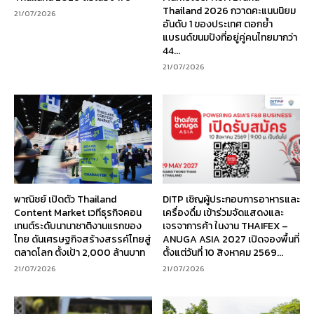
Thailand 2026 กวาดคะแนนนิยม
21/07/2026
อันดับ 1 ของประเทศ ตอกย้ำ
แบรนด์ขนมปังที่อยู่คู่คนไทยมากว่า
44...
21/07/2026
พาณิชย์ เปิดตัว Thailand
DITP เชิญผู้ประกอบการอาหารและ
Content Market เวทีธุรกิจคอน
เครื่องดื่ม เข้าร่วมจัดแสดงและ
เทนต์ระดับนานาชาติงานแรกของ
เจรจาการค้า ในงาน THAIFEX –
ไทย ดันเศรษฐกิจสร้างสรรค์ไทยสู่
ANUGA ASIA 2027 เปิดจองพื้นที่
ตลาดโลก ตั้งเป้า 2,000 ล้านบาท
ตั้งแต่วันที่ 10 สิงหาคม 2569...
21/07/2026
21/07/2026