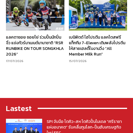
แลคตาซอย ซอยโย่ ร่วมปั้นนักปั่น
เบนิฟิตต์ ไฮโปรตีน แลคโตสฟรี
จิ๋ว แข่งทัวร์นาเมนต์นานาชาติ “RSR
แท็กทีม 7-Eleven เติมพลังโปรตีน
RUNBIKE ON TOUR SONGKHLA
ให้สายเฮลตี้ในงานวิ่ง “All
2026”
Member Milk Run”
17/07/2026
15/07/2026
Lastest
SPI จับมือ โตคิว-สห โตคิวปั้นโมเดล “ศรีราชา
แห่งอนาคต” รับคลื่นทุนโลก-ปั้นฮับเศรษฐกิจ
ใหม่ EEC