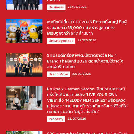
26/07/2026
Business
พาณิชย์ปลื้ม! TCEX 2026 ปิดฉากยิ่งใหญ่ ดึงผู้
ร่วมงานกว่า 35,000 คน สร้างมูลค่าทาง
เศรษฐกิจกว่า 647 ล้านบาท
22/07/2026
Uncategorized
5 แบรนด์เครือสหพัฒน์กวาดรางวัล No. 1
Brand Thailand 2026 ตอกย้ำความไว้วางใจ
จากผู้บริโภคไทย
22/07/2026
Brand Move
Pruksa x Harman Kardon เปิดประสบการณ์
ครั้งใหม่! ผ่านแคมเปญ “LIVE YOUR OWN
VIBE” ส่ง “MELODY FILM SERIES” พร้อมควง
หนุ่มฮอต “มาย ภาคภูมิ” ร่วมค้นหาจังหวะชีวิตที่ใช่
ต่อยอดแนวคิด “อยู่ดี…ทั้งชีวิต”
22/07/2026
Property
SPC บ่มเพาะต้นกล้าคุณธรรม สานต่อ “สหพัฒน์