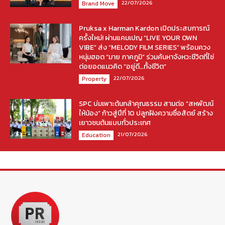
22/07/2026
Brand Move
Pruksa x Harman Kardon เปิดประสบการณ์
ครั้งใหม่! ผ่านแคมเปญ “LIVE YOUR OWN
VIBE” ส่ง “MELODY FILM SERIES” พร้อมควง
หนุ่มฮอต “มาย ภาคภูมิ” ร่วมค้นหาจังหวะชีวิตที่ใช่
ต่อยอดแนวคิด “อยู่ดี…ทั้งชีวิต”
22/07/2026
Property
SPC บ่มเพาะต้นกล้าคุณธรรม สานต่อ “สหพัฒน์
ให้น้อง” ก้าวสู่ปีที่ 10 ปลูกฝังความซื่อสัตย์ สร้าง
เยาวชนต้นแบบทั่วประเทศ
21/07/2026
Education