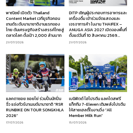
พาณิชย์ เปิดตัว Thailand
DITP เชิญผู้ประกอบการอาหารและ
Content Market เวทีธุรกิจคอน
เครื่องดื่ม เข้าร่วมจัดแสดงและ
เทนต์ระดับนานาชาติงานแรกของ
เจรจาการค้า ในงาน THAIFEX –
ไทย ดันเศรษฐกิจสร้างสรรค์ไทยสู่
ANUGA ASIA 2027 เปิดจองพื้นที่
ตลาดโลก ตั้งเป้า 2,000 ล้านบาท
ตั้งแต่วันที่ 10 สิงหาคม 2569...
21/07/2026
21/07/2026
แลคตาซอย ซอยโย่ ร่วมปั้นนักปั่น
เบนิฟิตต์ ไฮโปรตีน แลคโตสฟรี
จิ๋ว แข่งทัวร์นาเมนต์นานาชาติ “RSR
แท็กทีม 7-Eleven เติมพลังโปรตีน
RUNBIKE ON TOUR SONGKHLA
ให้สายเฮลตี้ในงานวิ่ง “All
2026”
Member Milk Run”
17/07/2026
15/07/2026