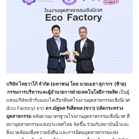
บริษัท ไทยวาโก้ จำกัด (มหาชน) โดย นายเมธา สุภากร (ซ้าย)
กรรมการบริหารและผู้อำนวยการฝ่ายเทคโนโลยีการผลิต
เป็นผู้
แทนบริษัทเข้ารับมอบโล่เกียรติยศโรงงานอุตสาหกรรมเชิงนิเวศ
(Eco Factory) จาก
ดร.ณัฐพล รังสิตพล (ขวา) ปลัดกระทรวง
อุตสาหกรรม
หลังผ่านมาตรฐานโรงงานอุตสาหกรรมเชิงนิเวศ ที่
สภาอุตสาหกรรมแห่งประเทศไทย จัดขึ้น ร่วมกับสถาบันน้ำและ
สิ่งแวดล้อมเพื่อความยั่งยืน และการนิคมอุตสาหกรรมแห่ง