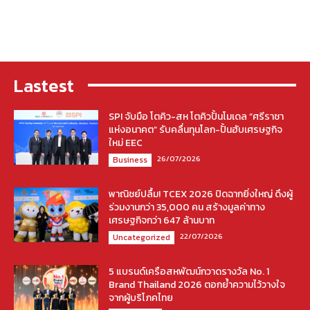
Lastest
SPI จับมือ โตคิว-สห โตคิวปั้นโมเดล “ศรีราชา
แห่งอนาคต” รับคลื่นทุนโลก-ปั้นฮับเศรษฐกิจ
ใหม่ EEC
26/07/2026
Business
พาณิชย์ปลื้ม! TCEX 2026 ปิดฉากยิ่งใหญ่ ดึงผู้
ร่วมงานกว่า 35,000 คน สร้างมูลค่าทาง
เศรษฐกิจกว่า 647 ล้านบาท
22/07/2026
Uncategorized
5 แบรนด์เครือสหพัฒน์กวาดรางวัล No. 1
Brand Thailand 2026 ตอกย้ำความไว้วางใจ
จากผู้บริโภคไทย