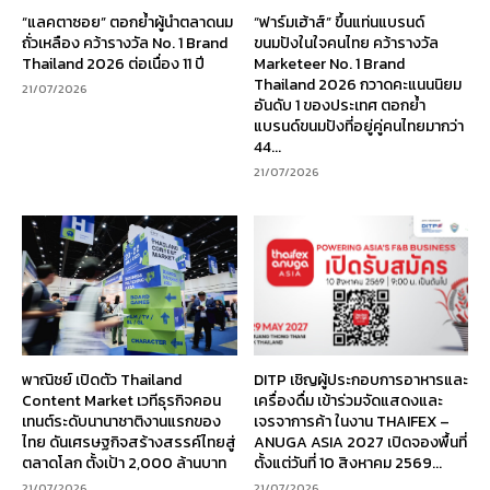
“แลคตาซอย” ตอกย้ำผู้นำตลาดนม
“ฟาร์มเฮ้าส์” ขึ้นแท่นแบรนด์
ถั่วเหลือง คว้ารางวัล No. 1 Brand
ขนมปังในใจคนไทย คว้ารางวัล
Thailand 2026 ต่อเนื่อง 11 ปี
Marketeer No. 1 Brand
Thailand 2026 กวาดคะแนนนิยม
21/07/2026
อันดับ 1 ของประเทศ ตอกย้ำ
แบรนด์ขนมปังที่อยู่คู่คนไทยมากว่า
44...
21/07/2026
พาณิชย์ เปิดตัว Thailand
DITP เชิญผู้ประกอบการอาหารและ
Content Market เวทีธุรกิจคอน
เครื่องดื่ม เข้าร่วมจัดแสดงและ
เทนต์ระดับนานาชาติงานแรกของ
เจรจาการค้า ในงาน THAIFEX –
ไทย ดันเศรษฐกิจสร้างสรรค์ไทยสู่
ANUGA ASIA 2027 เปิดจองพื้นที่
ตลาดโลก ตั้งเป้า 2,000 ล้านบาท
ตั้งแต่วันที่ 10 สิงหาคม 2569...
21/07/2026
21/07/2026