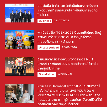
SPI จับมือ โตคิว-สห โตคิวปั้นโมเดล “ศรีราชา
แห่งอนาคต” รับคลื่นทุนโลก-ปั้นฮับเศรษฐกิจ
ใหม่ EEC
26/07/2026
Business
พาณิชย์ปลื้ม! TCEX 2026 ปิดฉากยิ่งใหญ่ ดึงผู้
ร่วมงานกว่า 35,000 คน สร้างมูลค่าทาง
เศรษฐกิจกว่า 647 ล้านบาท
22/07/2026
Uncategorized
5 แบรนด์เครือสหพัฒน์กวาดรางวัล No. 1
Brand Thailand 2026 ตอกย้ำความไว้วางใจ
จากผู้บริโภคไทย
22/07/2026
Brand Move
Pruksa x Harman Kardon เปิดประสบการณ์
ครั้งใหม่! ผ่านแคมเปญ “LIVE YOUR OWN
VIBE” ส่ง “MELODY FILM SERIES” พร้อมควง
หนุ่มฮอต “มาย ภาคภูมิ” ร่วมค้นหาจังหวะชีวิตที่ใช่
ต่อยอดแนวคิด “อยู่ดี…ทั้งชีวิต”