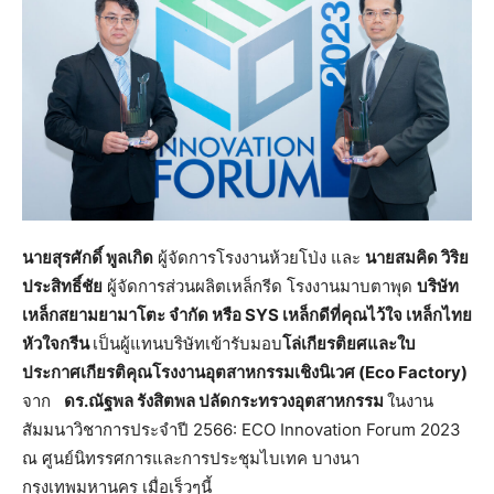
นายสุรศักดิ์ พูลเกิด
ผู้จัดการโรงงานห้วยโป่ง และ
นายสมคิด วิริย
ประสิทธิ์ชัย
ผู้จัดการส่วนผลิตเหล็กรีด โรงงานมาบตาพุด
บริษัท
เหล็กสยามยามาโตะ จำกัด หรือ
SYS เหล็กดีที่คุณไว้ใจ เหล็กไทย
หัวใจกรีน
เป็นผู้แทนบริษัทเข้ารับมอบ
โล่เกียรติยศและใบ
ประกาศเกียรติคุณโรงงานอุตสาหกรรมเชิงนิเวศ (
Eco Factory)
จาก
ดร.ณัฐพล รังสิตพล ปลัดกระทรวงอุตสาหกรรม
ในงาน
สัมมนาวิชาการประจำปี 2566: ECO Innovation Forum 2023
ณ ศูนย์นิทรรศการและการประชุมไบเทค บางนา
กรุงเทพมหานคร เมื่อเร็วๆนี้