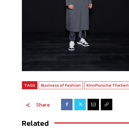
TAGS
Business of Fashion
KinnPorsche TheSeri
Share
Related