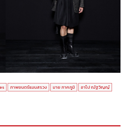
es
ภาพยนตร์แมนสรวง
มาย ภาคภูมิ
อาโป ณัฐวิญญ์