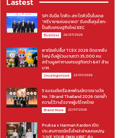
Lastest
SPI จับมือ โตคิว-สห โตคิวปั้นโมเดล
“ศรีราชาแห่งอนาคต” รับคลื่นทุนโลก-
ปั้นฮับเศรษฐกิจใหม่ EEC
26/07/2026
Business
พาณิชย์ปลื้ม! TCEX 2026 ปิดฉากยิ่ง
ใหญ่ ดึงผู้ร่วมงานกว่า 35,000 คน
สร้างมูลค่าทางเศรษฐกิจกว่า 647 ล้าน
บาท
22/07/2026
Uncategorized
5 แบรนด์เครือสหพัฒน์กวาดรางวัล
No. 1 Brand Thailand 2026 ตอกย้ำ
ความไว้วางใจจากผู้บริโภคไทย
22/07/2026
Brand Move
Pruksa x Harman Kardon เปิด
ประสบการณ์ครั้งใหม่! ผ่านแคมเปญ
“LIVE YOUR OWN VIBE” ส่ง