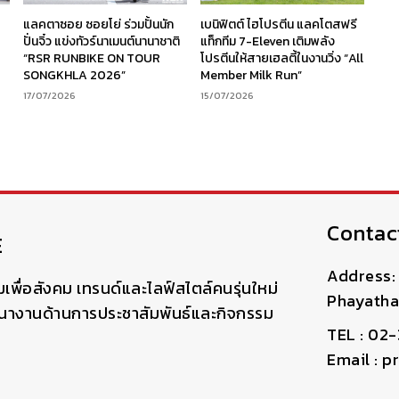
ร
แลคตาซอย ซอยโย่ ร่วมปั้นนัก
เบนิฟิตต์ ไฮโปรตีน แลคโตสฟรี
ง
ปั่นจิ๋ว แข่งทัวร์นาเมนต์นานาชาติ
แท็กทีม 7-Eleven เติมพลัง
“RSR RUNBIKE ON TOUR
โปรตีนให้สายเฮลตี้ในงานวิ่ง “All
SONGKHLA 2026”
Member Milk Run”
17/07/2026
15/07/2026
Contac
E
Address: 
มเพื่อสังคม เทรนด์และไลฟ์สไตล์คนรุ่นใหม่
Phayatha
ฒนางานด้านการประชาสัมพันธ์และกิจกรรม
TEL : 02
Email : 