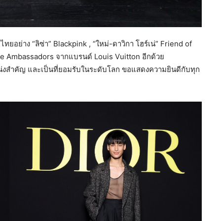
อย่าง “ลิซ่า” Blackpink , “ใหม่-ดาวิกา โฮร์เน่” Friend of
e Ambassadors จากแบรนด์ Louis Vuitton อีกด้วย
หน่งสำคัญ และเป็นที่ยอมรับในระดับโลก ขอแสดงความยินดีกับทุก