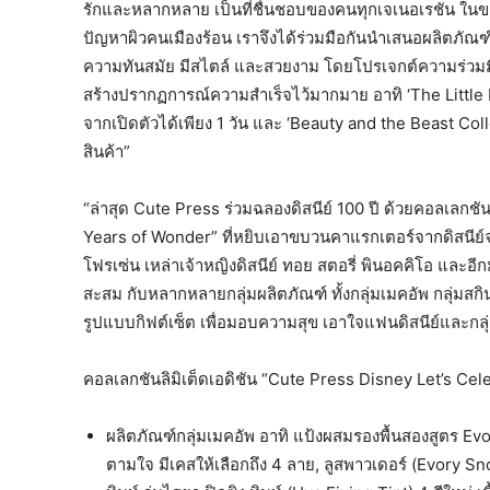
รักและหลากหลาย เป็นที่ชื่นชอบของคนทุกเจเนอเรชัน ในขณะ
ปัญหาผิวคนเมืองร้อน เราจึงได้ร่วมมือกันนำเสนอผลิตภัณฑ
ความทันสมัย มีสไตล์ และสวยงาม โดยโปรเจกต์ความร่วมมือท
สร้างปรากฏการณ์ความสำเร็จไว้มากมาย อาทิ ‘The Little 
จากเปิดตัวได้เพียง 1 วัน และ ‘Beauty and the Beast Colle
สินค้า”
“ล่าสุด Cute Press ร่วมฉลองดิสนีย์ 100 ปี ด้วยคอลเลกชั
Years of Wonder” ที่หยิบเอาขบวนคาแรกเตอร์จากดิสนีย์จา
โฟรเซ่น เหล่าเจ้าหญิงดิสนีย์ ทอย สตอรี่ พินอคคิโอ และอ
สะสม กับหลากหลายกลุ่มผลิตภัณฑ์ ทั้งกลุ่มเมคอัพ กลุ่ม
รูปแบบกิฟต์เซ็ต เพื่อมอบความสุข เอาใจแฟนดิสนีย์และกล
คอลเลกชันลิมิเต็ดเอดิชัน “Cute Press Disney Let’s C
ผลิตภัณฑ์กลุ่มเมคอัพ อาทิ แป้งผสมรองพื้นสองสูตร 
ตามใจ มีเคสให้เลือกถึง 4 ลาย, ลูสพาวเดอร์ (Evory Sn