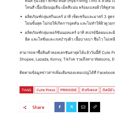
ทินท์ รุ่นไฮยา ฟิกซิง ทินท์ (Hya Fixing Tint) 4 สีใหม่
โทนสี เนื้อเนียนนุ่มลื่น เม็ดสีแน่น พร้อมเบลอผิวให้ดูส
ผลิตภัณฑ์กลุ่มสกินแคร์ อาทิ เซ็ตเซรั่มและมาสก์ 3 สู
โยนขั้นสุด ไม่ก่อให้เกิดการอุดตัน และไม่ทำให้ผิวดูว
ผลิตภัณฑ์กลุ่มเพอร์ซันนอลแคร์ อาทิ สเปรย์ฉีดผมและผิว
ฉีด และโลชั่นและเจลบำรุงผิว เนื้อบางเบา ซึมไว ไม่เ
สามารถหาซื้อสินค้าคอลเลกชันล่าสุดได้แล้ววันนี้ที่ Cute
Shopee, Lazada, Konvy, TikTok รวมถึงทาง Watsons, 
ติดตามข้อมูลข่าวสารเพิ่มเติมของแคมเปญได้ที่ Faceb
TAGS
Cute Press
PRINSIDE
คิวท์เพรส
ดิสนีย์
Share