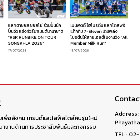
ร
แลคตาซอย ซอยโย่ ร่วมปั้นนัก
เบนิฟิตต์ ไฮโปรตีน แลคโตสฟรี
ง
ปั่นจิ๋ว แข่งทัวร์นาเมนต์นานาชาติ
แท็กทีม 7-Eleven เติมพลัง
“RSR RUNBIKE ON TOUR
โปรตีนให้สายเฮลตี้ในงานวิ่ง “All
SONGKHLA 2026”
Member Milk Run”
17/07/2026
15/07/2026
Contac
E
Address: 
มเพื่อสังคม เทรนด์และไลฟ์สไตล์คนรุ่นใหม่
Phayatha
ฒนางานด้านการประชาสัมพันธ์และกิจกรรม
TEL : 02