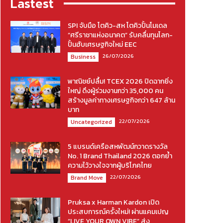
Lastest
SPI จับมือ โตคิว-สห โตคิวปั้นโมเดล
“ศรีราชาแห่งอนาคต” รับคลื่นทุนโลก-
ปั้นฮับเศรษฐกิจใหม่ EEC
26/07/2026
Business
พาณิชย์ปลื้ม! TCEX 2026 ปิดฉากยิ่ง
ใหญ่ ดึงผู้ร่วมงานกว่า 35,000 คน
สร้างมูลค่าทางเศรษฐกิจกว่า 647 ล้าน
บาท
22/07/2026
Uncategorized
5 แบรนด์เครือสหพัฒน์กวาดรางวัล
No. 1 Brand Thailand 2026 ตอกย้ำ
ความไว้วางใจจากผู้บริโภคไทย
22/07/2026
Brand Move
Pruksa x Harman Kardon เปิด
ประสบการณ์ครั้งใหม่! ผ่านแคมเปญ
“LIVE YOUR OWN VIBE” ส่ง