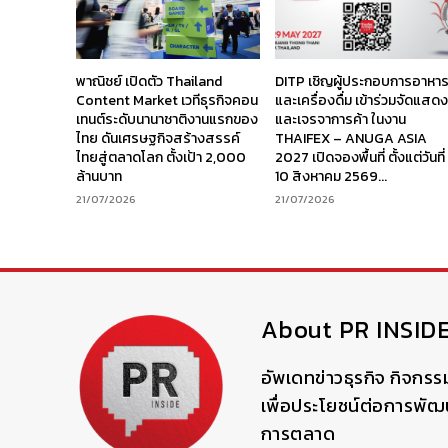
พาณิชย์ เปิดตัว Thailand
DITP เชิญผู้ประกอบการอาหา
Content Market เวทีธุรกิจคอน
และเครื่องดื่ม เข้าร่วมจัดแสด
เทนต์ระดับนานาชาติงานแรกของ
และเจรจาการค้า ในงาน
ไทย ดันเศรษฐกิจสร้างสรรค์
THAIFEX – ANUGA ASIA
ไทยสู่ตลาดโลก ตั้งเป้า 2,000
2027 เปิดจองพื้นที่ ตั้งแต่วันที่
ล้านบาท
10 สิงหาคม 2569...
21/07/2026
21/07/2026
About PR INSID
อัพเดทข่าวธุรกิจ กิจกรร
เพื่อประโยชน์ต่อการพั
การตลาด