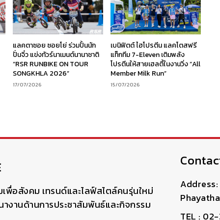
ร
แลคตาซอย ซอยโย่ ร่วมปั้นนัก
เบนิฟิตต์ ไฮโปรตีน แลคโตสฟรี
ง
ปั่นจิ๋ว แข่งทัวร์นาเมนต์นานาชาติ
แท็กทีม 7-Eleven เติมพลัง
“RSR RUNBIKE ON TOUR
โปรตีนให้สายเฮลตี้ในงานวิ่ง “All
SONGKHLA 2026”
Member Milk Run”
17/07/2026
15/07/2026
Contac
E
Address: 
มเพื่อสังคม เทรนด์และไลฟ์สไตล์คนรุ่นใหม่
Phayatha
ฒนางานด้านการประชาสัมพันธ์และกิจกรรม
TEL : 02