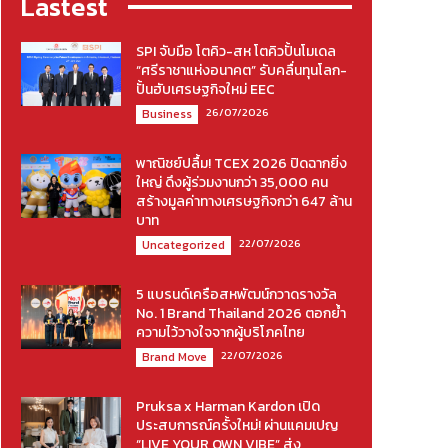
Lastest
SPI จับมือ โตคิว-สห โตคิวปั้นโมเดล
“ศรีราชาแห่งอนาคต” รับคลื่นทุนโลก-
ปั้นฮับเศรษฐกิจใหม่ EEC
26/07/2026
Business
พาณิชย์ปลื้ม! TCEX 2026 ปิดฉากยิ่ง
ใหญ่ ดึงผู้ร่วมงานกว่า 35,000 คน
สร้างมูลค่าทางเศรษฐกิจกว่า 647 ล้าน
บาท
22/07/2026
Uncategorized
5 แบรนด์เครือสหพัฒน์กวาดรางวัล
No. 1 Brand Thailand 2026 ตอกย้ำ
ความไว้วางใจจากผู้บริโภคไทย
22/07/2026
Brand Move
Pruksa x Harman Kardon เปิด
ประสบการณ์ครั้งใหม่! ผ่านแคมเปญ
“LIVE YOUR OWN VIBE” ส่ง