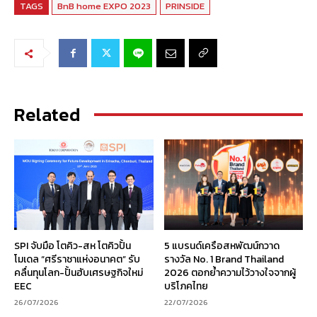
TAGS
BnB home EXPO 2023
PRINSIDE
Related
SPI จับมือ โตคิว-สห โตคิวปั้น
5 แบรนด์เครือสหพัฒน์กวาด
โมเดล “ศรีราชาแห่งอนาคต” รับ
รางวัล No. 1 Brand Thailand
คลื่นทุนโลก-ปั้นฮับเศรษฐกิจใหม่
2026 ตอกย้ำความไว้วางใจจากผู้
EEC
บริโภคไทย
26/07/2026
22/07/2026