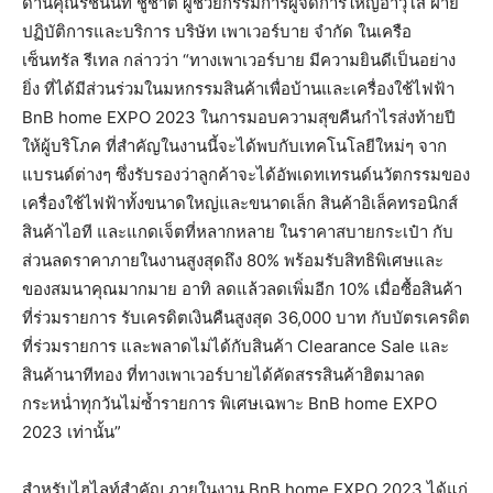
ด้านคุณรัชนนท์ ชูชาติ ผู้ช่วยกรรมการผู้จัดการใหญ่อาวุโส ฝ่าย
ปฏิบัติการและบริการ บริษัท เพาเวอร์บาย จำกัด ในเครือ
เซ็นทรัล รีเทล กล่าวว่า “ทางเพาเวอร์บาย มีความยินดีเป็นอย่าง
ยิ่ง ที่ได้มีส่วนร่วมในมหกรรมสินค้าเพื่อบ้านและเครื่องใช้ไฟฟ้า
BnB home EXPO 2023 ในการมอบความสุขคืนกำไรส่งท้ายปี
ให้ผู้บริโภค ที่สำคัญในงานนี้จะได้พบกับเทคโนโลยีใหม่ๆ จาก
แบรนด์ต่างๆ ซึ่งรับรองว่าลูกค้าจะได้อัพเดทเทรนด์นวัตกรรมของ
เครื่องใช้ไฟฟ้าทั้งขนาดใหญ่และขนาดเล็ก สินค้าอิเล็คทรอนิกส์
สินค้าไอที และแกดเจ็ตที่หลากหลาย ในราคาสบายกระเป๋า กับ
ส่วนลดราคาภายในงานสูงสุดถึง 80% พร้อมรับสิทธิพิเศษและ
ของสมนาคุณมากมาย อาทิ ลดแล้วลดเพิ่มอีก 10% เมื่อซื้อสินค้า
ที่ร่วมรายการ รับเครดิตเงินคืนสูงสุด 36,000 บาท กับบัตรเครดิต
ที่ร่วมรายการ และพลาดไม่ได้กับสินค้า Clearance Sale และ
สินค้านาทีทอง ที่ทางเพาเวอร์บายได้คัดสรรสินค้าฮิตมาลด
กระหน่ำทุกวันไม่ซ้ำรายการ พิเศษเฉพาะ BnB home EXPO
2023 เท่านั้น”
สำหรับไฮไลท์สำคัญ ภายในงาน BnB home EXPO 2023 ได้แก่