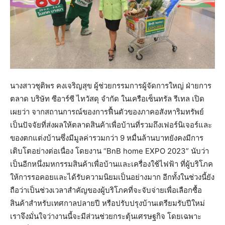
นางสาวชุติพร คงเจริญสุข ผู้ช่วยกรรมการผู้จัดการใหญ่ ฝ่ายการ
ตลาด บริษัท ซีอาร์ซี ไทวัสดุ จำกัด ในเครือเซ็นทรัล รีเทล เปิด
เผยว่า จากสถานการณ์ของการฟื้นตัวของภาคอสังหาริมทรัพย์
เป็นปัจจัยที่ส่งผลให้ตลาดสินค้าเพื่อบ้านที่รวมถึงเฟอร์นิเจอร์และ
ของตกแต่งบ้านซึ่งมีมูลค่ารวมกว่า 9 หมื่นล้านบาทยังคงมีการ
เติบโตอย่างต่อเนื่อง โดยงาน “BnB home EXPO 2023” นับว่า
เป็นอีกหนึ่งมหกรรมสินค้าเพื่อบ้านและเครื่องใช้ไฟฟ้า ที่ผู้บริโภค
ให้การรอคอยและได้รับความนิยมเป็นอย่างมาก อีกทั้งในช่วงนี้ยัง
ถือว่าเป็นช่วงเวลาสำคัญของผู้บริโภคที่จะจับจ่ายเพื่อเลือกซื้อ
สินค้าสำหรับเทศกาลปลายปี หรือปรับปรุงบ้านเตรียมรับปีใหม่
เราจึงมั่นใจว่างานนี้จะมีส่วนช่วยกระตุ้นเศรษฐกิจ โดยเฉพาะ