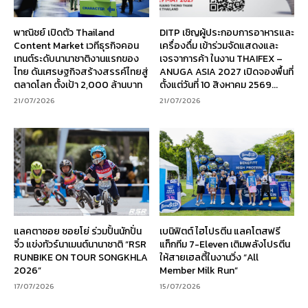
พาณิชย์ เปิดตัว Thailand
DITP เชิญผู้ประกอบการอาหารและ
Content Market เวทีธุรกิจคอน
เครื่องดื่ม เข้าร่วมจัดแสดงและ
เทนต์ระดับนานาชาติงานแรกของ
เจรจาการค้า ในงาน THAIFEX –
ไทย ดันเศรษฐกิจสร้างสรรค์ไทยสู่
ANUGA ASIA 2027 เปิดจองพื้นที่
ตลาดโลก ตั้งเป้า 2,000 ล้านบาท
ตั้งแต่วันที่ 10 สิงหาคม 2569...
21/07/2026
21/07/2026
แลคตาซอย ซอยโย่ ร่วมปั้นนักปั่น
เบนิฟิตต์ ไฮโปรตีน แลคโตสฟรี
จิ๋ว แข่งทัวร์นาเมนต์นานาชาติ “RSR
แท็กทีม 7-Eleven เติมพลังโปรตีน
RUNBIKE ON TOUR SONGKHLA
ให้สายเฮลตี้ในงานวิ่ง “All
2026”
Member Milk Run”
17/07/2026
15/07/2026