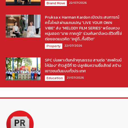
22/07/2026
Brand Move
Pruksa x Harman Kardon เปิดประสบการณ์
ครั้งใหม่! ผ่านแคมเปญ “LIVE YOUR OWN
VIBE” ส่ง “MELODY FILM SERIES” พร้อมควง
หนุ่มฮอต “มาย ภาคภูมิ” ร่วมค้นหาจังหวะชีวิตที่ใช่
ต่อยอดแนวคิด “อยู่ดี…ทั้งชีวิต”
22/07/2026
Property
SPC บ่มเพาะต้นกล้าคุณธรรม สานต่อ “สหพัฒน์
ให้น้อง” ก้าวสู่ปีที่ 10 ปลูกฝังความซื่อสัตย์ สร้าง
เยาวชนต้นแบบทั่วประเทศ
21/07/2026
Education