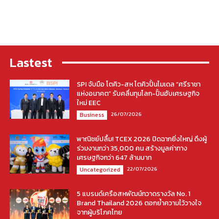
Lastest
SPI จับมือ โตคิว-สห โตคิวปั้นโมเดล “ศรีราชา
แห่งอนาคต” รับคลื่นทุนโลก-ปั้นฮับเศรษฐกิจ
ใหม่ EEC
26/07/2026
Business
พาณิชย์ปลื้ม! TCEX 2026 ปิดฉากยิ่งใหญ่ ดึงผู้
ร่วมงานกว่า 35,000 คน สร้างมูลค่าทาง
เศรษฐกิจกว่า 647 ล้านบาท
22/07/2026
Uncategorized
5 แบรนด์เครือสหพัฒน์กวาดรางวัล No. 1
Brand Thailand 2026 ตอกย้ำความไว้วางใจ
จากผู้บริโภคไทย