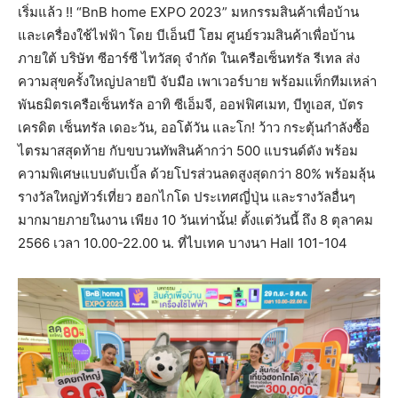
เริ่มแล้ว !! “BnB home EXPO 2023” มหกรรมสินค้าเพื่อบ้าน
และเครื่องใช้ไฟฟ้า โดย บีเอ็นบี โฮม ศูนย์รวมสินค้าเพื่อบ้าน
ภายใต้ บริษัท ซีอาร์ซี ไทวัสดุ จำกัด ในเครือเซ็นทรัล รีเทล ส่ง
ความสุขครั้งใหญ่ปลายปี จับมือ เพาเวอร์บาย พร้อมแท็กทีมเหล่า
พันธมิตรเครือเซ็นทรัล อาทิ ซีเอ็มจี, ออฟฟิศเมท, บีทูเอส, บัตร
เครดิต เซ็นทรัล เดอะวัน, ออโต้วัน และโก! ว้าว กระตุ้นกำลังซื้อ
ไตรมาสสุดท้าย กับขบวนทัพสินค้ากว่า 500 แบรนด์ดัง พร้อม
ความพิเศษแบบดับเบิ้ล ด้วยโปรส่วนลดสูงสุดกว่า 80% พร้อมลุ้น
รางวัลใหญ่ทัวร์เที่ยว ฮอกไกโด ประเทศญี่ปุ่น และรางวัลอื่นๆ
มากมายภายในงาน เพียง 10 วันเท่านั้น! ตั้งแต่วันนี้ ถึง 8 ตุลาคม
2566 เวลา 10.00-22.00 น. ที่ไบเทค บางนา Hall 101-104