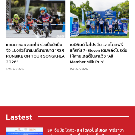
แลคตาซอย ซอยโย่ ร่วมปั้นนักปั่น
เบนิฟิตต์ ไฮโปรตีน แลคโตสฟรี
จิ๋ว แข่งทัวร์นาเมนต์นานาชาติ “RSR
แท็กทีม 7-Eleven เติมพลังโปรตีน
RUNBIKE ON TOUR SONGKHLA
ให้สายเฮลตี้ในงานวิ่ง “All
2026”
Member Milk Run”
17/07/2026
15/07/2026
Lastest
SPI จับมือ โตคิว-สห โตคิวปั้นโมเดล “ศรีราชา