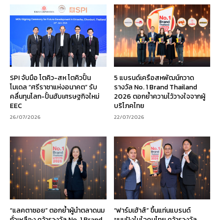
SPI จับมือ โตคิว-สห โตคิวปั้น
5 แบรนด์เครือสหพัฒน์กวาด
โมเดล “ศรีราชาแห่งอนาคต” รับ
รางวัล No. 1 Brand Thailand
คลื่นทุนโลก-ปั้นฮับเศรษฐกิจใหม่
2026 ตอกย้ำความไว้วางใจจากผู้
EEC
บริโภคไทย
26/07/2026
22/07/2026
“แลคตาซอย” ตอกย้ำผู้นำตลาดนม
“ฟาร์มเฮ้าส์” ขึ้นแท่นแบรนด์
ถั่วเหลือง คว้ารางวัล No. 1 Brand
ขนมปังในใจคนไทย คว้ารางวัล