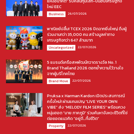
แห่งอนาคต” รับคลื่นทุนโลก-ปั้นฮับเศรษฐกิจ
ใหม่ EEC
26/07/2026
Business
พาณิชย์ปลื้ม! TCEX 2026 ปิดฉากยิ่งใหญ่ ดึงผู้
ร่วมงานกว่า 35,000 คน สร้างมูลค่าทาง
เศรษฐกิจกว่า 647 ล้านบาท
22/07/2026
Uncategorized
5 แบรนด์เครือสหพัฒน์กวาดรางวัล No. 1
Brand Thailand 2026 ตอกย้ำความไว้วางใจ
จากผู้บริโภคไทย
22/07/2026
Brand Move
Pruksa x Harman Kardon เปิดประสบการณ์
ครั้งใหม่! ผ่านแคมเปญ “LIVE YOUR OWN
VIBE” ส่ง “MELODY FILM SERIES” พร้อมควง
หนุ่มฮอต “มาย ภาคภูมิ” ร่วมค้นหาจังหวะชีวิตที่ใช่
ต่อยอดแนวคิด “อยู่ดี…ทั้งชีวิต”
22/07/2026
Property