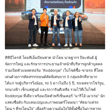
ทีทีบีไดรฟ์ โดยทีเอ็มบีธนชาต นำโดย นายฐากร ปิยะพันธ์ ผู้
จัดการใหญ่ และรักษาการประธานเจ้าหน้าที่บริหารลูกค้าบุคคล
ร่วมเปิดตัวแพลตฟอร์ม
“
Roddonjai” เว็บไซต์ซื้อ-ขายรถ ที่โดด
เด่นด้วยการคัดสรรรถยนต์คัดพิเศษจาก 5 กลุ่มหลักที่หายาก
ได้แก่ รถผู้บริหารวิ่งน้อย, รถ 5 ดาวไม่ถึง 5 ปี, รถเทสจากโชว์รูม,
รถนางฟ้า เช็กแต่ศูนย์ และรถวารันตีเหลือ รวมไว้ที่เว็บไซต์
Roddonjai ที่เดียว พร้อมเปิดตัวพรีเซ็นเตอร์ “มาริโอ้ เมาเร่อ” นัก
แสดงชื่อดัง กับแคมเปญและภาพยนตร์โฆษณา “คัดมาแต่รถ
โดน ๆ ที่รถโดนใจ” เพื่อสร้างความมั่นใจให้ทั้งผู้ซื้อในการหารถ