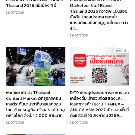
Thailand 2026 ต่อเนื่อง 11 ปี
Marketeer No. 1 Brand
Thailand 2026 กวาดคะแนนนิยม
21/07/2026
อันดับ 1 ของประเทศ ตอกย้ำ
แบรนด์ขนมปังที่อยู่คู่คนไทยมากว่า
44...
21/07/2026
พาณิชย์ เปิดตัว Thailand
DITP เชิญผู้ประกอบการอาหารและ
Content Market เวทีธุรกิจคอน
เครื่องดื่ม เข้าร่วมจัดแสดงและ
เทนต์ระดับนานาชาติงานแรกของ
เจรจาการค้า ในงาน THAIFEX –
ไทย ดันเศรษฐกิจสร้างสรรค์ไทยสู่
ANUGA ASIA 2027 เปิดจองพื้นที่
ตลาดโลก ตั้งเป้า 2,000 ล้านบาท
ตั้งแต่วันที่ 10 สิงหาคม 2569...
21/07/2026
21/07/2026