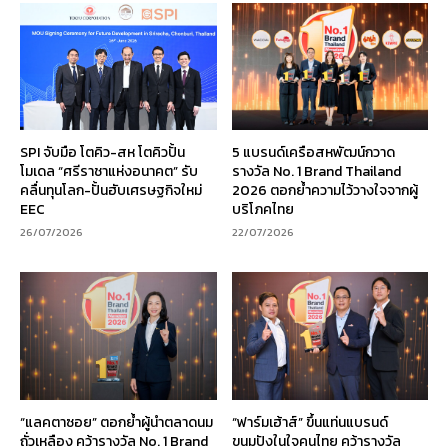
SPI จับมือ โตคิว-สห โตคิวปั้น
5 แบรนด์เครือสหพัฒน์กวาด
โมเดล “ศรีราชาแห่งอนาคต” รับ
รางวัล No. 1 Brand Thailand
คลื่นทุนโลก-ปั้นฮับเศรษฐกิจใหม่
2026 ตอกย้ำความไว้วางใจจากผู้
EEC
บริโภคไทย
26/07/2026
22/07/2026
“แลคตาซอย” ตอกย้ำผู้นำตลาดนม
“ฟาร์มเฮ้าส์” ขึ้นแท่นแบรนด์
ถั่วเหลือง คว้ารางวัล No. 1 Brand
ขนมปังในใจคนไทย คว้ารางวัล