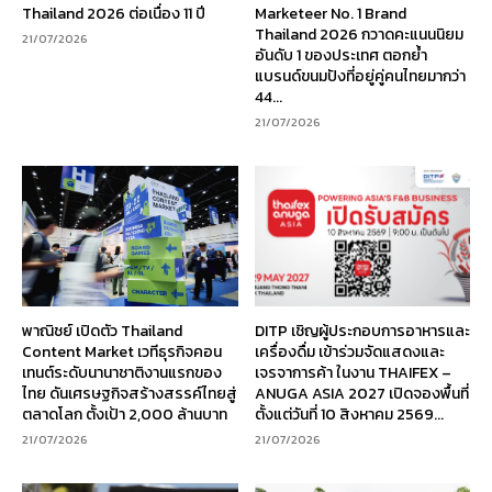
Thailand 2026 ต่อเนื่อง 11 ปี
Marketeer No. 1 Brand
Thailand 2026 กวาดคะแนนนิยม
21/07/2026
อันดับ 1 ของประเทศ ตอกย้ำ
แบรนด์ขนมปังที่อยู่คู่คนไทยมากว่า
44...
21/07/2026
พาณิชย์ เปิดตัว Thailand
DITP เชิญผู้ประกอบการอาหารและ
Content Market เวทีธุรกิจคอน
เครื่องดื่ม เข้าร่วมจัดแสดงและ
เทนต์ระดับนานาชาติงานแรกของ
เจรจาการค้า ในงาน THAIFEX –
ไทย ดันเศรษฐกิจสร้างสรรค์ไทยสู่
ANUGA ASIA 2027 เปิดจองพื้นที่
ตลาดโลก ตั้งเป้า 2,000 ล้านบาท
ตั้งแต่วันที่ 10 สิงหาคม 2569...
21/07/2026
21/07/2026