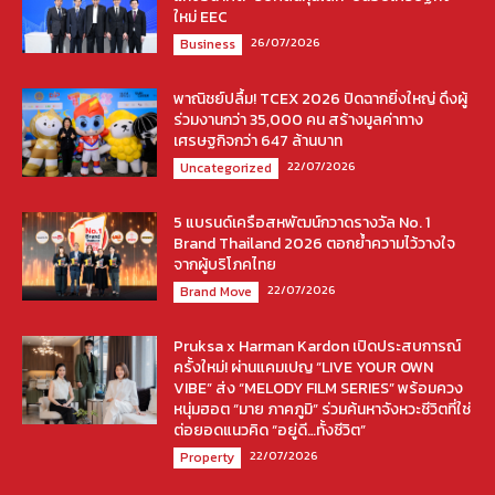
ใหม่ EEC
26/07/2026
Business
พาณิชย์ปลื้ม! TCEX 2026 ปิดฉากยิ่งใหญ่ ดึงผู้
ร่วมงานกว่า 35,000 คน สร้างมูลค่าทาง
เศรษฐกิจกว่า 647 ล้านบาท
22/07/2026
Uncategorized
5 แบรนด์เครือสหพัฒน์กวาดรางวัล No. 1
Brand Thailand 2026 ตอกย้ำความไว้วางใจ
จากผู้บริโภคไทย
22/07/2026
Brand Move
Pruksa x Harman Kardon เปิดประสบการณ์
ครั้งใหม่! ผ่านแคมเปญ “LIVE YOUR OWN
VIBE” ส่ง “MELODY FILM SERIES” พร้อมควง
หนุ่มฮอต “มาย ภาคภูมิ” ร่วมค้นหาจังหวะชีวิตที่ใช่
ต่อยอดแนวคิด “อยู่ดี…ทั้งชีวิต”
22/07/2026
Property