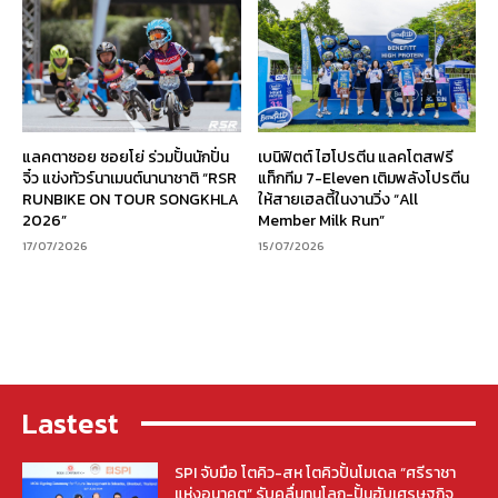
แลคตาซอย ซอยโย่ ร่วมปั้นนักปั่น
เบนิฟิตต์ ไฮโปรตีน แลคโตสฟรี
จิ๋ว แข่งทัวร์นาเมนต์นานาชาติ “RSR
แท็กทีม 7-Eleven เติมพลังโปรตีน
RUNBIKE ON TOUR SONGKHLA
ให้สายเฮลตี้ในงานวิ่ง “All
2026”
Member Milk Run”
17/07/2026
15/07/2026
Lastest
SPI จับมือ โตคิว-สห โตคิวปั้นโมเดล “ศรีราชา
แห่งอนาคต” รับคลื่นทุนโลก-ปั้นฮับเศรษฐกิจ