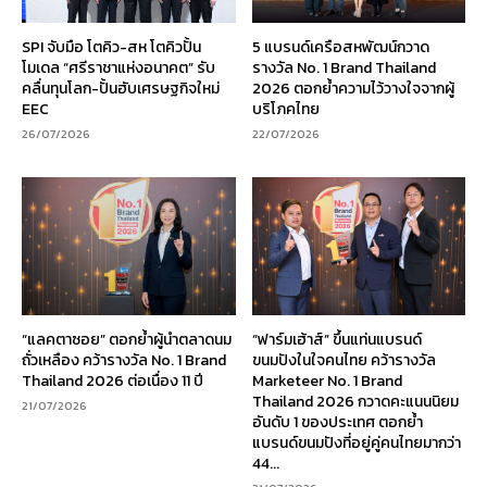
SPI จับมือ โตคิว-สห โตคิวปั้น
5 แบรนด์เครือสหพัฒน์กวาด
โมเดล “ศรีราชาแห่งอนาคต” รับ
รางวัล No. 1 Brand Thailand
คลื่นทุนโลก-ปั้นฮับเศรษฐกิจใหม่
2026 ตอกย้ำความไว้วางใจจากผู้
EEC
บริโภคไทย
26/07/2026
22/07/2026
“แลคตาซอย” ตอกย้ำผู้นำตลาดนม
“ฟาร์มเฮ้าส์” ขึ้นแท่นแบรนด์
ถั่วเหลือง คว้ารางวัล No. 1 Brand
ขนมปังในใจคนไทย คว้ารางวัล
Thailand 2026 ต่อเนื่อง 11 ปี
Marketeer No. 1 Brand
Thailand 2026 กวาดคะแนนนิยม
21/07/2026
อันดับ 1 ของประเทศ ตอกย้ำ
แบรนด์ขนมปังที่อยู่คู่คนไทยมากว่า
44...