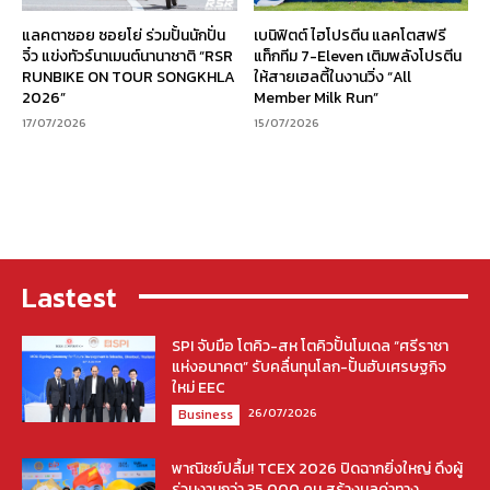
แลคตาซอย ซอยโย่ ร่วมปั้นนักปั่น
เบนิฟิตต์ ไฮโปรตีน แลคโตสฟรี
จิ๋ว แข่งทัวร์นาเมนต์นานาชาติ “RSR
แท็กทีม 7-Eleven เติมพลังโปรตีน
RUNBIKE ON TOUR SONGKHLA
ให้สายเฮลตี้ในงานวิ่ง “All
2026”
Member Milk Run”
17/07/2026
15/07/2026
Lastest
SPI จับมือ โตคิว-สห โตคิวปั้นโมเดล “ศรีราชา
แห่งอนาคต” รับคลื่นทุนโลก-ปั้นฮับเศรษฐกิจ
ใหม่ EEC
26/07/2026
Business
พาณิชย์ปลื้ม! TCEX 2026 ปิดฉากยิ่งใหญ่ ดึงผู้
ร่วมงานกว่า 35,000 คน สร้างมูลค่าทาง