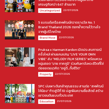
เศรษฐกิจกว่า 647 ล้านบาท
22/07/2026
Uncategorized
5 แบรนด์เครือสหพัฒน์กวาดรางวัล No. 1
Brand Thailand 2026 ตอกย้ำความไว้วางใจ
จากผู้บริโภคไทย
22/07/2026
Brand Move
Pruksa x Harman Kardon เปิดประสบการณ์
ครั้งใหม่! ผ่านแคมเปญ “LIVE YOUR OWN
VIBE” ส่ง “MELODY FILM SERIES” พร้อมควง
หนุ่มฮอต “มาย ภาคภูมิ” ร่วมค้นหาจังหวะชีวิตที่ใช่
ต่อยอดแนวคิด “อยู่ดี…ทั้งชีวิต”
22/07/2026
Property
SPC บ่มเพาะต้นกล้าคุณธรรม สานต่อ “สหพัฒน์
ให้น้อง” ก้าวสู่ปีที่ 10 ปลูกฝังความซื่อสัตย์ สร้าง
เยาวชนต้นแบบทั่วประเทศ
21/07/2026
Education