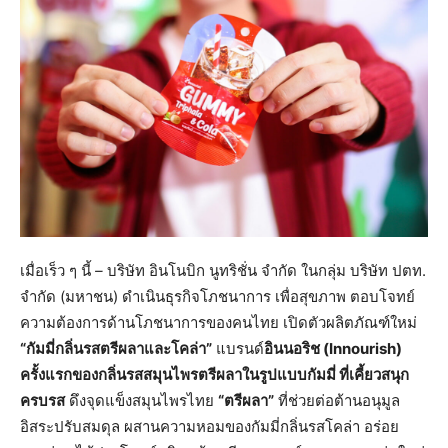
เมื่อเร็ว ๆ นี้
–
บริษัท อินโนบิก นูทริชั่น จำกัด ในกลุ่ม บริษัท ปตท.
จำกัด (มหาชน) ดำเนินธุรกิจโภชนาการ เพื่อสุขภาพ ตอบโจทย์
ความต้องการด้านโภชนาการของคนไทย เปิดตัวผลิตภัณฑ์ใหม่
“กัมมี่กลิ่นรสตรีผลาและโคล่า”
แบรนด์
อินนอริช (Innourish)
ครั้งแรกของกลิ่นรสสมุนไพรตรีผลาในรูปแบบกัมมี่ ที่เคี้ยวสนุก
ครบรส
ดึงจุดแข็งสมุนไพรไทย
“ตรีผลา”
ที่ช่วยต่อต้านอนุมูล
อิสระปรับสมดุล ผสานความหอมของกัมมี่กลิ่นรสโคล่า อร่อย