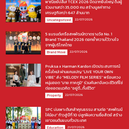
พาณิชย์ปลื้ม! TCEX 2026 ปิดฉากยิ่งใหญ่ ดึงผู้
ร่วมงานกว่า 35,000 คน สร้างมูลค่าทาง
เศรษฐกิจกว่า 647 ล้านบาท
22/07/2026
Uncategorized
5 แบรนด์เครือสหพัฒน์กวาดรางวัล No. 1
Brand Thailand 2026 ตอกย้ำความไว้วางใจ
จากผู้บริโภคไทย
22/07/2026
Brand Move
Pruksa x Harman Kardon เปิดประสบการณ์
ครั้งใหม่! ผ่านแคมเปญ “LIVE YOUR OWN
VIBE” ส่ง “MELODY FILM SERIES” พร้อมควง
หนุ่มฮอต “มาย ภาคภูมิ” ร่วมค้นหาจังหวะชีวิตที่ใช่
ต่อยอดแนวคิด “อยู่ดี…ทั้งชีวิต”
22/07/2026
Property
SPC บ่มเพาะต้นกล้าคุณธรรม สานต่อ “สหพัฒน์
ให้น้อง” ก้าวสู่ปีที่ 10 ปลูกฝังความซื่อสัตย์ สร้าง
เยาวชนต้นแบบทั่วประเทศ
21/07/2026
Education