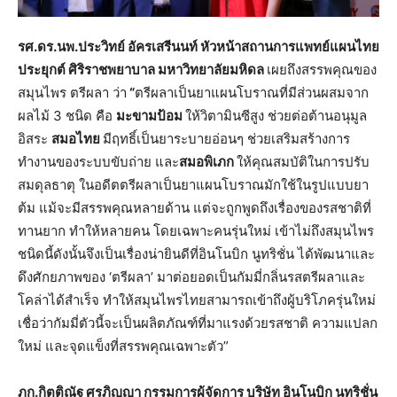
รศ.ดร.นพ.ประวิทย์ อัครเสรีนนท์ หัวหน้าสถานการแพทย์แผนไทย
ประยุกต์ ศิริราชพยาบาล มหาวิทยาลัยมหิดล
เผยถึงสรรพคุณของ
สมุนไพร ตรีผลา ว่า
“
ตรีผลาเป็นยาแผนโบราณที่มีส่วนผสมจาก
ผลไม้ 3 ชนิด คือ
มะขามป้อม
ให้วิตามินซีสูง ช่วยต่อต้านอนุมูล
อิสระ
สมอไทย
มีฤทธิ์เป็นยาระบายอ่อนๆ ช่วยเสริมสร้างการ
ทำงานของระบบขับถ่าย และ
สมอพิเภก
ให้คุณสมบัติในการปรับ
สมดุลธาตุ ในอดีตตรีผลาเป็นยาแผนโบราณมักใช้ในรูปแบบยา
ต้ม แม้จะมีสรรพคุณหลายด้าน แต่จะถูกพูดถึงเรื่องของรสชาติที่
ทานยาก ทำให้หลายคน โดยเฉพาะคนรุ่นใหม่ เข้าไม่ถึงสมุนไพร
ชนิดนี้ดังนั้นจึงเป็นเรื่องน่ายินดีที่อินโนบิก นูทริชั่น ได้พัฒนาและ
ดึงศักยภาพของ ‘ตรีผลา’ มาต่อยอดเป็นกัมมี่กลิ่นรสตรีผลาและ
โคล่าได้สำเร็จ ทำให้สมุนไพรไทยสามารถเข้าถึงผู้บริโภครุ่นใหม่
เชื่อว่ากัมมี่ตัวนี้จะเป็นผลิตภัณฑ์ที่มาแรงด้วยรสชาติ ความแปลก
ใหม่ และจุดแข็งที่สรรพคุณเฉพาะตัว”
ภก.กิตติณัฐ ศรภิญญา กรรมการผู้จัดการ บริษัท อินโนบิก นูทริชั่น