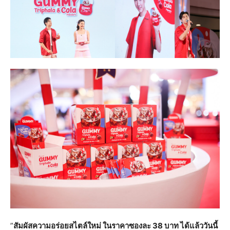
”
สัมผัสความอร่อยสไตล์ใหม่ ในราคา
ซองละ
38
บาท
ได้แล้ววันนี้