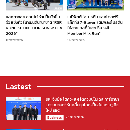
แลคตาซอย ซอยโย่ ร่วมปั้นนักปั่น
เบนิฟิตต์ ไฮโปรตีน แลคโตสฟรี
จิ๋ว แข่งทัวร์นาเมนต์นานาชาติ “RSR
แท็กทีม 7-Eleven เติมพลังโปรตีน
RUNBIKE ON TOUR SONGKHLA
ให้สายเฮลตี้ในงานวิ่ง “All
2026”
Member Milk Run”
17/07/2026
15/07/2026
Lastest
SPI จับมือ โตคิว-สห โตคิวปั้นโมเดล “ศรีราชา
แห่งอนาคต” รับคลื่นทุนโลก-ปั้นฮับเศรษฐกิจ
ใหม่ EEC
26/07/2026
Business