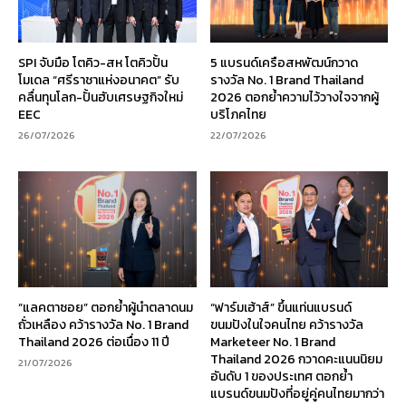
SPI จับมือ โตคิว-สห โตคิวปั้น
5 แบรนด์เครือสหพัฒน์กวาด
โมเดล “ศรีราชาแห่งอนาคต” รับ
รางวัล No. 1 Brand Thailand
คลื่นทุนโลก-ปั้นฮับเศรษฐกิจใหม่
2026 ตอกย้ำความไว้วางใจจากผู้
EEC
บริโภคไทย
26/07/2026
22/07/2026
“แลคตาซอย” ตอกย้ำผู้นำตลาดนม
“ฟาร์มเฮ้าส์” ขึ้นแท่นแบรนด์
ถั่วเหลือง คว้ารางวัล No. 1 Brand
ขนมปังในใจคนไทย คว้ารางวัล
Thailand 2026 ต่อเนื่อง 11 ปี
Marketeer No. 1 Brand
Thailand 2026 กวาดคะแนนนิยม
21/07/2026
อันดับ 1 ของประเทศ ตอกย้ำ
แบรนด์ขนมปังที่อยู่คู่คนไทยมากว่า