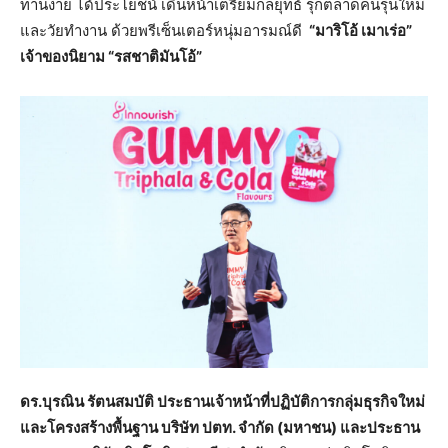
ทานง่าย ได้ประโยชน์ เดินหน้าเตรียมกลยุทธ์ รุกตลาดคนรุ่นใหม่
และวัยทำงาน ด้วยพรีเซ็นเตอร์หนุ่มอารมณ์ดี
“มาริโอ้ เมาเร่อ”
เจ้าของนิยาม “รสชาติมันโอ้”
ดร.บุรณิน รัตนสมบัติ ประธานเจ้าหน้าที่ปฏิบัติการกลุ่มธุรกิจใหม่
และโครงสร้างพื้นฐาน บริษัท ปตท. จำกัด (มหาชน) และประธาน