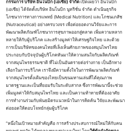
กรรมการ บริษัท อินโนบิก (เอเซีย) จำกัด
เปิดเผยว่า อินโนบิก
(เอเซีย) ได้จัดตั้งบริษัท อินโนบิก นูทริชั่น จำกัด ดำเนินธุรกิจ
โภชนาการทางการแพทย์ (Medical Nutrition) และโภชนเภสัช
(Nutraceutical) อย่างครบวงจร เพื่อต่อยอดงานวิจัยและการ
พัฒนาผลิตภัณฑ์โภชนาการสุขภาพออกสู่ตลาด เพิ่มความหลาก
หลายให้กับผู้บริโภค และสร้างมูลค่าให้เศรษฐกิจไทย และด้วย
การเป็นบริษัทของคนไทยที่เล็งเห็นศักยภาพของสมุนไพรไทย
ประกอบกับปัจจุบันผู้บริโภคหันมาให้ความสนใจกับผลิตภัณฑ์
จากสมุนไพรธรรมชาติ ที่ไม่เป็นอันตรายต่อร่างกาย เป็นอีกทาง
เลือกในการบริโภค เราจึงมีความตั้งใจในการพัฒนาผลิตภัณฑ์
จากสมุนไพรดั้งเดิมของไทยเป็นขนมทานเล่นที่ได้คุณภาพ
มาตรฐานและเป็นที่ยอมรับในระดับสากล ซึ่งการพัฒนานี้จะช่วย
เพิ่มมูลค่าให้กับสมุนไพรไทย และเป็นความท้าทายที่ต้องอาศัย
การทำงานร่วมกับพันธมิตรแนวหน้าในการคิดค้น วิจัยและพัฒนา
ต่อยอดให้ตอบโจทย์กลุ่มผู้บริโภค
”หนึ่งในเป้าหมายสำคัญคือ การสร้างประสบการณ์ใหม่ให้กับคน
ทุกเพศ ทุกวัย ได้ทดลองขนมรูปแบบใหม่ โดย
ใช้ข้อจำกัดของ