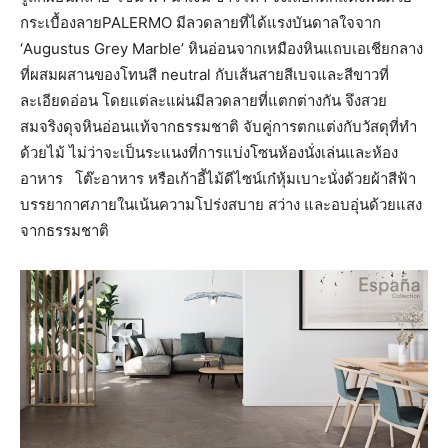
กระเบื้องลายPALERMO มีลวดลายที่ได้แรงบันดาลใจจาก
‘Augustus Grey Marble’ หินอ่อนจากเหมืองหินแถบเอเชียกลาง
ที่ผสมผสานของโทนสี neutral กับเส้นสายสีเบจและสีขาวที่
ละเอียดอ่อน โดยแต่ละแผ่นมีลวดลายที่แตกต่างกัน จึงสวย
สมจริงดุจหินอ่อนแท้จากธรรมชาติ จับคู่การตกแต่งกับวัสดุที่ทำ
ด้วยไม้ ไม่ว่าจะเป็นระแนงที่การแบ่งโซนห้องนั่งเล่นและห้อง
อาหาร โต๊ะอาหาร หรือเก้าอี้ไม้ดีไซน์เก๋หุ้มเบาะนั่งด้วยผ้าสีฟ้า
บรรยากาศภายในเน้นความโปร่งสบาย สว่าง และอบอุ่นด้วยแสง
จากธรรมชาติ