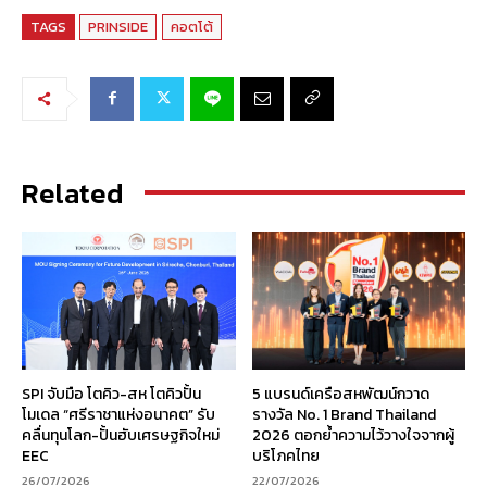
TAGS
PRINSIDE
คอตโต้
Related
SPI จับมือ โตคิว-สห โตคิวปั้น
5 แบรนด์เครือสหพัฒน์กวาด
โมเดล “ศรีราชาแห่งอนาคต” รับ
รางวัล No. 1 Brand Thailand
คลื่นทุนโลก-ปั้นฮับเศรษฐกิจใหม่
2026 ตอกย้ำความไว้วางใจจากผู้
EEC
บริโภคไทย
26/07/2026
22/07/2026