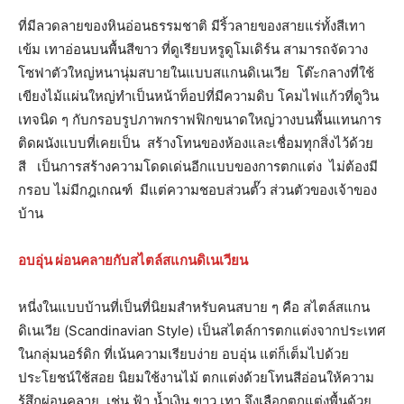
ที่มีลวดลายของหินอ่อนธรรมชาติ มีริ้วลายของสายแร่ทั้งสีเทา
เข้ม เทาอ่อนบนพื้นสีขาว ที่ดูเรียบหรูดูโมเดิร์น สามารถจัดวาง
โซฟาตัวใหญ่หนานุ่มสบายในแบบสแกนดิเนเวีย โต๊ะกลางที่ใช้
เขียงไม้แผ่นใหญ่ทำเป็นหน้าท็อปที่มีความดิบ โคมไฟแก้วที่ดูวิน
เทจนิด ๆ กับกรอบรูปภาพกราฟฟิกขนาดใหญ่วางบนพื้นแทนการ
ติดผนังแบบที่เคยเป็น สร้างโทนของห้องและเชื่อมทุกสิ่งไว้ด้วย
สี เป็นการสร้างความโดดเด่นอีกแบบของการตกแต่ง ไม่ต้องมี
กรอบ ไม่มีกฎเกณฑ์ มีแต่ความชอบส่วนตั๊ว ส่วนตัวของเจ้าของ
บ้าน
อบอุ่น ผ่อนคลายกับสไตล์สแกนดิเนเวียน
หนี่งในแบบบ้านที่เป็นที่นิยมสำหรับคนสบาย ๆ คือ สไตล์สแกน
ดิเนเวีย (Scandinavian Style) เป็นสไตล์การตกแต่งจากประเทศ
ในกลุ่มนอร์ดิก ที่เน้นความเรียบง่าย อบอุ่น แต่ก็เต็มไปด้วย
ประโยชน์ใช้สอย นิยมใช้งานไม้ ตกแต่งด้วยโทนสีอ่อนให้ความ
รู้สึกผ่อนคลาย เช่น ฟ้า น้ำเงิน ขาว เทา จึงเลือกตกแต่งพื้นด้วย