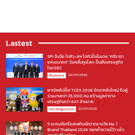
Lastest
SPI จับมือ โตคิว-สห โตคิวปั้นโมเดล “ศรีราชา
แห่งอนาคต” รับคลื่นทุนโลก-ปั้นฮับเศรษฐกิจ
ใหม่ EEC
26/07/2026
Business
พาณิชย์ปลื้ม! TCEX 2026 ปิดฉากยิ่งใหญ่ ดึงผู้
ร่วมงานกว่า 35,000 คน สร้างมูลค่าทาง
เศรษฐกิจกว่า 647 ล้านบาท
22/07/2026
Uncategorized
5 แบรนด์เครือสหพัฒน์กวาดรางวัล No. 1
Brand Thailand 2026 ตอกย้ำความไว้วางใจ