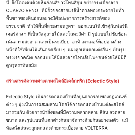
นี้ จึงโดดเด่นด้วยหินอ่อนสีขาวโทนสีอุ่น อย่างกระเบื้องลาย
CUARZO RENO ที่มีริ้วของสายแร่สีน้ำตาลทองกระจายไปทั่ว
พื้นขาวของหินอ่อนอย่างมีศิลปะจากการสร้างสรรค์ของ
ธรรมชาติ ทำให้พื้นที่สวยงามหรูหรา ออกแบบให้เข้าคู่กับฟอร์นิ
เจอร์ต่าง ๆ ที่เป็นวัสดุลายไม้และโลหะสีดำ มี รูปแบบไม่ซับซ้อน
เน้นความสะอาด และเป็นระเบียบ อาทิ เคาเตอร์ท็อปอ่างล้าง
หน้าที่ใช้เพียงไม้เส้นตรงเรียบ ๆ แฝงลูกเล่นตกแต่งอื่น ๆ เป็นรูป
ทรงเรขาคณิต ออกแบบให้มีแสงจากไฟหลืบไฟซ่อนช่วยให้มีมิติ
ดูหรูหราทันสมัย
สร้างสรรค์ความต่างตามสไตล์อีเคล็กทริก (Eclectic Style)
Eclectic Style เป็นการตกแต่งบ้านที่อยู่นอกกรอบของกฎเกณฑ์
ต่าง ๆ มุ่งเน้นการผสมผสาน โดยใช้การตกแต่งบ้านแต่ละสไตล์
มารวมกัน ด้วยการนำสิ่งของที่มีความหลากหลาย สีสัน ลวดลาย
ขนาด และรูปแบบที่แตกต่างกันมาจัดวางด้วยกันอย่างลงตัว แม้
ห้องนั่งเล่นจะถูกตกแต่งด้วยกระเบื้องลาย VOLTERRA