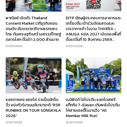
พาณิชย์ เปิดตัว Thailand
DITP เชิญผู้ประกอบการอาหารและ
Content Market เวทีธุรกิจคอน
เครื่องดื่ม เข้าร่วมจัดแสดงและ
เทนต์ระดับนานาชาติงานแรกของ
เจรจาการค้า ในงาน THAIFEX –
ไทย ดันเศรษฐกิจสร้างสรรค์ไทยสู่
ANUGA ASIA 2027 เปิดจองพื้นที่
ตลาดโลก ตั้งเป้า 2,000 ล้านบาท
ตั้งแต่วันที่ 10 สิงหาคม 2569...
21/07/2026
21/07/2026
แลคตาซอย ซอยโย่ ร่วมปั้นนักปั่น
เบนิฟิตต์ ไฮโปรตีน แลคโตสฟรี
จิ๋ว แข่งทัวร์นาเมนต์นานาชาติ “RSR
แท็กทีม 7-Eleven เติมพลังโปรตีน
RUNBIKE ON TOUR SONGKHLA
ให้สายเฮลตี้ในงานวิ่ง “All
2026”
Member Milk Run”
17/07/2026
15/07/2026