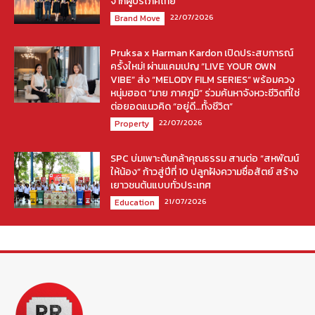
จากผู้บริโภคไทย
22/07/2026
Brand Move
Pruksa x Harman Kardon เปิดประสบการณ์
ครั้งใหม่! ผ่านแคมเปญ “LIVE YOUR OWN
VIBE” ส่ง “MELODY FILM SERIES” พร้อมควง
หนุ่มฮอต “มาย ภาคภูมิ” ร่วมค้นหาจังหวะชีวิตที่ใช่
ต่อยอดแนวคิด “อยู่ดี…ทั้งชีวิต”
22/07/2026
Property
SPC บ่มเพาะต้นกล้าคุณธรรม สานต่อ “สหพัฒน์
ให้น้อง” ก้าวสู่ปีที่ 10 ปลูกฝังความซื่อสัตย์ สร้าง
เยาวชนต้นแบบทั่วประเทศ
21/07/2026
Education