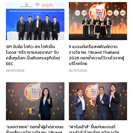
SPI จับมือ โตคิว-สห โตคิวปั้น
5 แบรนด์เครือสหพัฒน์กวาด
โมเดล “ศรีราชาแห่งอนาคต” รับ
รางวัล No. 1 Brand Thailand
คลื่นทุนโลก-ปั้นฮับเศรษฐกิจใหม่
2026 ตอกย้ำความไว้วางใจจากผู้
EEC
บริโภคไทย
26/07/2026
22/07/2026
“แลคตาซอย” ตอกย้ำผู้นำตลาดนม
“ฟาร์มเฮ้าส์” ขึ้นแท่นแบรนด์
ถั่วเหลือง คว้ารางวัล No. 1 Brand
ขนมปังในใจคนไทย คว้ารางวัล