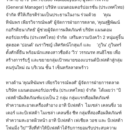
(General Manager) บริษัท แมนดอมคอร์ปอเรชั่น (ประเทศไทย)
จำกัด ที่ให้เกียรติร่วมเป็นประธานในงาน ร่วมด้วย ‘คุณ
ทิฆัมพร เพียรวิจารณ์พงศ์’ ผู้จัดการฝ่ายการตลาด, ‘คุณสุฐิพัฒน์
กอกีรติธนาภัทธ์’ ผู้ช่วยผู้จัดการผลิตภัณฑ์ บริษัท แมนดอม
คอร์ปอเรชั่น (ประเทศไทย) จำกัด เสริมความปังคว้า 2 หนุ่มคู่จิ้น
สุดฮอต ‘ปอนด์’ ณราวิชญ์ เลิศรัตน์โกสุมภ์ และ ‘ภูวิน’ ภูวินทร์
ตั้งศักดิ์ยืน พร้อมนักแสดงสาวชื่อดัง ‘วิว’ วรรณรท สนธิไชย เพื่อ
สร้างการรับรู้ และขยายกลุ่มเป้าหมายของแบรนด์บิเฟสต้าสู่กลุ่ม
คนรุ่นใหม่ ณ บริเวณ ชั้น 1 เซ็นทรัลลาดพร้าว
ทางด้าน ‘คุณทิฆัมพร เพียรวิจารณ์พงศ์’ ผู้จัดการฝ่ายการตลาด
บริษัท แมนดอมคอร์ปอเรชั่น (ประเทศไทย) จำกัด ได้เผยว่า “บิ
เฟสต้ามีผลิตภัณฑ์แบ่งเป็น 2 กลุ่ม กลุ่มแรกคือผลิตภัณฑ์
ทำความสะอาดเครื่องสำอาง อาทิ บิเฟสต้า ไมเซล่า เคลนซิ่ง วอ
เตอร์ และบิเฟสต้า ไมเซล่า เคลนซิ่ง ชีท กลุ่มที่สองคือผลิตภัณฑ์
ทำความสะอาดผิวหน้า อาทิ บิเฟสต้า เฟเชียล วอช และ บิเฟสต้า
โฟมมิ่ง วิป”“สิ่งที่ทำให้บิเฟสต้าได้รับการยอมรับประสบความ