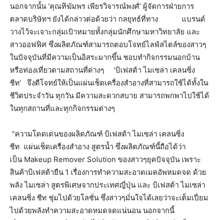
นอกจากนั้น ‘คุณทิฆัมพร เพียรวิจารณ์พงศ์’ ผู้จัดการฝ่ายการ
ตลาดบริษัทฯ ยังได้กล่าวต่อด้วยว่า กลยุทธ์ที่ทาง แบรนด์
วางไว้จะเจาะกลุ่มเป้าหมายทั้งกลุ่มนักศึกษามหาวิทยาลัย และ
สาวออฟฟิศ ซึ่งผลิตภัณฑ์สามารถตอบโจทย์ไลฟ์สไตล์ของสาวๆ
ในปัจจุบันที่มีความเป็นอิสระมากขึ้น ชอบทำกิจกรรมนอกบ้าน
หรือท่องเที่ยวตามสถานที่ต่างๆ ‘บิเฟสต้า ไมเซล่า เคลนซิ่ง
ชีท’ จึงตีโจทย์ให้เป็นแผ่นเช็ดเครื่องสำอางที่สามารถใช้ได้ทั้งใน
ชีวิตประจำวัน ทุกวัน มีความสะดวกสบาย สามารถพกพาไปใช้ได้
ในทุกสถานที่และทุกกิจกรรมต่างๆ
“ความโดดเด่นของผลิตภัณฑ์ บิเฟสต้า ไมเซล่า เคลนซิ่ง
ชีท แผ่นเช็ดเครื่องสำอาง สูตรน้ำ ซึ่งผลิตภัณฑ์นี้ถือได้ว่า
เป็น Makeup Remover Solution ของสาวๆยุคปัจจุบัน เพราะ
สินค้าบิเฟสต้ายืน 1 เรื่องการทำความสะอาดเมคอัพหมดจด ด้วย
พลัง ไมเซล่า สูตรพิเศษจากประเทศญี่ปุ่น และ บิเฟสต้า ไมเซล่า
เคลนซิ่ง ชีท ชุ่มไปด้วยโลชั่น ซึ่งสาวๆมั่นใจได้เลยว่าจะเต็มเปี่ยม
ไปด้วยพลังทำความสะอาดหมดจดแน่นอน นอกจากนี้