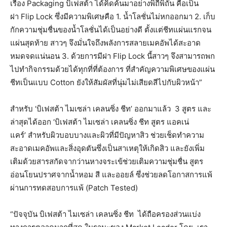
เรื่อง Packaging บิเฟสต้า ได้คิดค้นมาอย่างพิถีพิถัน คือเป็น
ฝา Flip Lock ซึ่งมีความพิเศษคือ 1. น้ำโลชั่นไม่หกออกมา 2. เก็บ
กักความชุ่มชื่นของน้ำโลชั่นได้เป็นอย่างดี ตั้งแต่ชีทแผ่นแรกจน
แผ่นสุดท้าย สาวๆ จึงมั่นใจถึงพลังการสลายเมคอัพได้สะอาด
หมดจดแน่นอน 3. ด้วยการมีฝา Flip Lock นี้สาวๆ จึงสามารถพก
ไปทำกิจกรรมด้วยได้ทุกที่ที่ต้องการ ที่สำคัญความพิเศษของแผ่น
ชีทเป็นแบบ Cotton ยังให้สัมผัสที่นุ่มไม่เสียดสีไปกับผิวหน้า”
สำหรับ ‘บิเฟสต้า ไมเซล่า เคลนซิ่ง ชีท’ ออกมาแล้ว 3 สูตร และ
ล่าสุดได้ออก ‘บิเฟสต้า ไมเซล่า เคลนซิ่ง ชีท สูตร แอคเน่
แคร์’ สำหรับผิวบอบบางและผิวที่มีปัญหาสิว ช่วยเช็ดทำความ
สะอาดเมคอัพและสิ่งอุดตันซึ่งเป็นสาเหตุให้เกิดสิว และยังเพิ่ม
เติมด้วยสารสกัดจากว่านหางจระเข้ช่วยเติมความชุ่มชื่น สูตร
อ่อนโยนปราศจากน้ำหอม สี และออยล์ ซึ่งช่วยลดโอกาสการแพ้
ผ่านการทดสอบการแพ้ (Patch Tested)
“ปัจจุบัน บิเฟสต้า ไมเซล่า เคลนซิ่ง ชีท ได้ถือครองส่วนแบ่ง