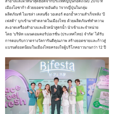
สำอางและผิวหน้าสุดฮอตจากประเทศญี่ปุ่นก่อตั้งในปี 2010 ที่
เมืองโอซาก้า ด้วยยอดขายอันดับ 1จากญี่ปุ่นในกลุ่ม
ผลิตภัณฑ์ ไมเซล่า เคลนซิ่ง วอเตอร์ ตอกย้ำความสำเร็จหลัง ‘บิ
เฟสต้า’ บุกเข้ามาทำตลาดในเมืองไทย ด้วยผลิตภัณฑ์ทำความ
สะอาดเครื่องสำอางและผิวหน้าสูตรน้ำ นำเข้าและจำหน่าย
โดย ‘บริษัท แมนดอมคอร์ปอเรชั่น (ประเทศไทย) จำกัด’ ได้รับ
การตอบรับกวาดรางวัลการันตีคุณภาพ สร้างยอดขายและก้าวสู่
แบรนด์ยอดนิยมในเมืองไทยครองใจผู้บริโภคยาวนานกว่า 12 ปี