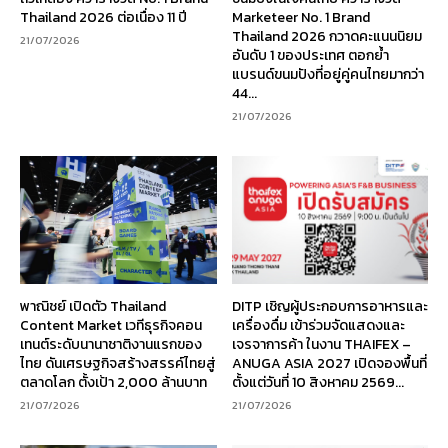
Thailand 2026 ต่อเนื่อง 11 ปี
Marketeer No. 1 Brand
Thailand 2026 กวาดคะแนนนิยม
21/07/2026
อันดับ 1 ของประเทศ ตอกย้ำ
แบรนด์ขนมปังที่อยู่คู่คนไทยมากว่า
44...
21/07/2026
พาณิชย์ เปิดตัว Thailand
DITP เชิญผู้ประกอบการอาหารและ
Content Market เวทีธุรกิจคอน
เครื่องดื่ม เข้าร่วมจัดแสดงและ
เทนต์ระดับนานาชาติงานแรกของ
เจรจาการค้า ในงาน THAIFEX –
ไทย ดันเศรษฐกิจสร้างสรรค์ไทยสู่
ANUGA ASIA 2027 เปิดจองพื้นที่
ตลาดโลก ตั้งเป้า 2,000 ล้านบาท
ตั้งแต่วันที่ 10 สิงหาคม 2569...
21/07/2026
21/07/2026