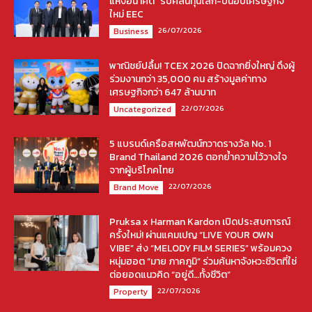
แห่งอนาคต” รับคลื่นทุนโลก-ปั้นฮับเศรษฐกิจ
ใหม่ EEC
26/07/2026
Business
พาณิชย์ปลื้ม! TCEX 2026 ปิดฉากยิ่งใหญ่ ดึงผู้
ร่วมงานกว่า 35,000 คน สร้างมูลค่าทาง
เศรษฐกิจกว่า 647 ล้านบาท
22/07/2026
Uncategorized
5 แบรนด์เครือสหพัฒน์กวาดรางวัล No. 1
Brand Thailand 2026 ตอกย้ำความไว้วางใจ
จากผู้บริโภคไทย
22/07/2026
Brand Move
Pruksa x Harman Kardon เปิดประสบการณ์
ครั้งใหม่! ผ่านแคมเปญ “LIVE YOUR OWN
VIBE” ส่ง “MELODY FILM SERIES” พร้อมควง
หนุ่มฮอต “มาย ภาคภูมิ” ร่วมค้นหาจังหวะชีวิตที่ใช่
ต่อยอดแนวคิด “อยู่ดี…ทั้งชีวิต”
22/07/2026
Property