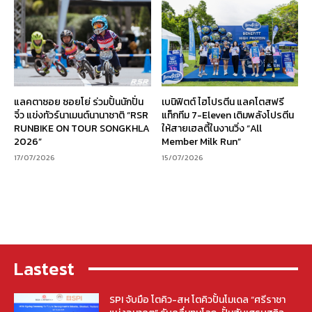
แลคตาซอย ซอยโย่ ร่วมปั้นนักปั่น
เบนิฟิตต์ ไฮโปรตีน แลคโตสฟรี
จิ๋ว แข่งทัวร์นาเมนต์นานาชาติ “RSR
แท็กทีม 7-Eleven เติมพลังโปรตีน
RUNBIKE ON TOUR SONGKHLA
ให้สายเฮลตี้ในงานวิ่ง “All
2026”
Member Milk Run”
17/07/2026
15/07/2026
Lastest
SPI จับมือ โตคิว-สห โตคิวปั้นโมเดล “ศรีราชา