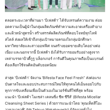
ตลอดระยะเวลาที่ผ่านมา ‘บิเฟสต้า’ ได้จับเทรนด์ความงาม ต่อย
อดความเป็นผู้นำในกลุ่มผลิตภัณฑ์ทำความสะอาดเครื่องสำอาง
และผิวหน้าสูตรน้ำ สร้างสรรค์ผลิตภัณฑ์ที่ตอบโจทย์ทุกไลฟ์
สไตล์ ส่งผลให้เข้าถึงกลุ่มเป้าหมายครองใจกลุ่มนักศึกษา
มหาวิทยาลัยและสาวออฟฟิศ จนสร้างยอดขายเติบโตอย่างต่อ
เนื่อง และนอกจากนี้ บิเฟสต้า ยังได้รับการยอมรับอย่างสูงจาก
เหล่าบรรดาบิวตี้กูรู บล็อกเกอร์ การันตีในคุณภาพถือเป็นแบรนด์
ต้องเลือกใช้จนติดอันดับยอดนิยม
ล่าสุด ‘บิเฟสต้า’ จัดงาน ‘Bifesta Face Feel Fresh’’ ส่งต่อแรง
บันดาลใจและมอบประสบการณ์ใหม่ให้ทุกคนได้เอ็นจอยไปกับ
ทุกการขับเคลื่อนเพื่อเป็นตัวเองในเวอร์ชั่นที่ใช่ที่สุด พร้อม
แนะนำ ‘บิเฟสต้า ไมเซล่า เคลนซิ่ง ชีท ซีรีส์’ (Bifesta Micellar
Cleansing Sheet Series ) ด้วยการแนะนำโดย ‘คุณเท็ดสึโอะ
วาคาบายาชิ’ (Mr.Tetsuo Wakabayashi) ผู้จัดการทั่วไป