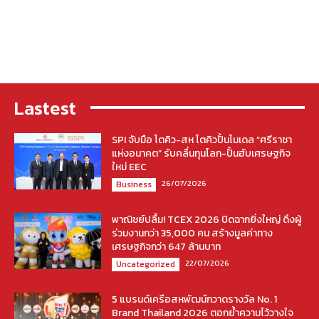
Lastest
SPI จับมือ โตคิว-สห โตคิวปั้นโมเดล “ศรีราชา
แห่งอนาคต” รับคลื่นทุนโลก-ปั้นฮับเศรษฐกิจ
ใหม่ EEC
26/07/2026
Business
พาณิชย์ปลื้ม! TCEX 2026 ปิดฉากยิ่งใหญ่ ดึงผู้
ร่วมงานกว่า 35,000 คน สร้างมูลค่าทาง
เศรษฐกิจกว่า 647 ล้านบาท
22/07/2026
Uncategorized
5 แบรนด์เครือสหพัฒน์กวาดรางวัล No. 1
Brand Thailand 2026 ตอกย้ำความไว้วางใจ