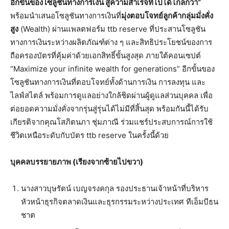
อีกขั้นของโซลูชันทางการเงิน สู่ความสำเร็จที่ไปได้ไกลกว่า”
พร้อมนำเสนอโซลูชันทางการเงินที่
มุ่งตอบโจทย์ลูกค้ากลุ่มมั่งคั่ง
สูง
(Wealth) ผ่านแพลตฟอร์ม ttb reserve ที่ประสานโซลูชัน
ทางการเงินระหว่างผลิตภัณฑ์ต่าง ๆ และสิทธิประโยชน์ของการ
ถือครองบัตรที่คุ้มค่าด้วยเอกสิทธิ์ขั้นสูงสุด ภายใต้คอนเซปต์
“Maximize your infinite wealth for generations” อีกขั้นของ
โซลูชันทางการเงินที่ตอบโจทย์ทั้งด้านการเงิน การลงทุน และ
ไลฟ์สไตล์ พร้อมการดูแลอย่างใกล้ชิดผ่านผู้ดูแลส่วนบุคคล เพื่อ
ต่อยอดความมั่งคั่งจากรุ่นสู่รุ่นได้ไม่มีที่สิ้นสุด พร้อมกันนี้ได้รับ
เกียรติจากคุณโสภิตนภา ชุ่มภาณี ร่วมแชร์ประสบการณ์การใช้
ชีวิตเหนือระดับกับบัตร ttb reserve ในครั้งนี้ด้วย
บุคคลบรรยายภาพ (เรียงจากซ้ายไปขวา)
นางสาวบุษรัตน์ เบญจรงคกุล รองประธานเจ้าหน้าที่บริหาร
หัวหน้าธุรกิจตลาดเงินและธุรกรรมระหว่างประเทศ ทีเอ็มบีธน
ชาต