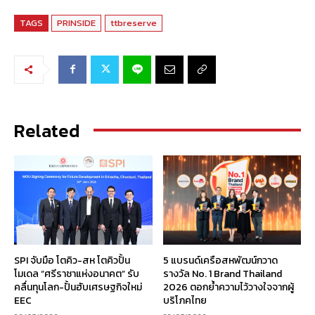
TAGS
PRINSIDE
ttbreserve
Related
SPI จับมือ โตคิว-สห โตคิวปั้น
5 แบรนด์เครือสหพัฒน์กวาด
โมเดล “ศรีราชาแห่งอนาคต” รับ
รางวัล No. 1 Brand Thailand
คลื่นทุนโลก-ปั้นฮับเศรษฐกิจใหม่
2026 ตอกย้ำความไว้วางใจจากผู้
EEC
บริโภคไทย