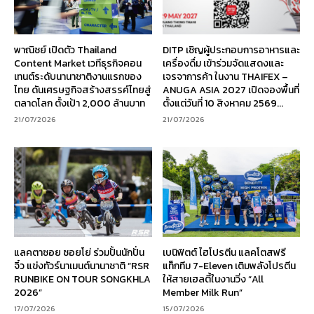
พาณิชย์ เปิดตัว Thailand
DITP เชิญผู้ประกอบการอาหารและ
Content Market เวทีธุรกิจคอน
เครื่องดื่ม เข้าร่วมจัดแสดงและ
เทนต์ระดับนานาชาติงานแรกของ
เจรจาการค้า ในงาน THAIFEX –
ไทย ดันเศรษฐกิจสร้างสรรค์ไทยสู่
ANUGA ASIA 2027 เปิดจองพื้นที่
ตลาดโลก ตั้งเป้า 2,000 ล้านบาท
ตั้งแต่วันที่ 10 สิงหาคม 2569...
21/07/2026
21/07/2026
แลคตาซอย ซอยโย่ ร่วมปั้นนักปั่น
เบนิฟิตต์ ไฮโปรตีน แลคโตสฟรี
จิ๋ว แข่งทัวร์นาเมนต์นานาชาติ “RSR
แท็กทีม 7-Eleven เติมพลังโปรตีน
RUNBIKE ON TOUR SONGKHLA
ให้สายเฮลตี้ในงานวิ่ง “All
2026”
Member Milk Run”
17/07/2026
15/07/2026