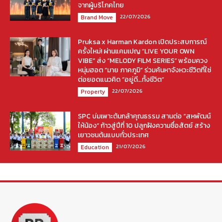
จากผู้บริโภคไทย
22/07/2026
Brand Move
Pruksa x Harman Kardon เปิดประสบการณ์
ครั้งใหม่! ผ่านแคมเปญ “LIVE YOUR OWN
VIBE” ส่ง “MELODY FILM SERIES” พร้อมควง
หนุ่มฮอต “มาย ภาคภูมิ” ร่วมค้นหาจังหวะชีวิตที่ใช่
ต่อยอดแนวคิด “อยู่ดี…ทั้งชีวิต”
22/07/2026
Property
SPC บ่มเพาะต้นกล้าคุณธรรม สานต่อ “สหพัฒน์
ให้น้อง” ก้าวสู่ปีที่ 10 ปลูกฝังความซื่อสัตย์ สร้าง
เยาวชนต้นแบบทั่วประเทศ
21/07/2026
Education