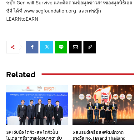
ซบุ๊ก Gen will Survive และติดตามข้อมูลข่าวสารของมูลนิธิเอส
ซีจี ได้ที่ www.scgfoundation.org และเฟซบุ๊ก
LEARNtoEARN
Related
SPI จับมือ โตคิว-สห โตคิวปั้น
5 แบรนด์เครือสหพัฒน์กวาด
โมเดล “ศรีราชาแห่งอนาคต” รับ
รางวัล No. 1 Brand Thailand