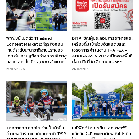
พาณิชย์ เปิดตัว Thailand
DITP เชิญผู้ประกอบการอาหารและ
Content Market เวทีธุรกิจคอน
เครื่องดื่ม เข้าร่วมจัดแสดงและ
เทนต์ระดับนานาชาติงานแรกของ
เจรจาการค้า ในงาน THAIFEX –
ไทย ดันเศรษฐกิจสร้างสรรค์ไทยสู่
ANUGA ASIA 2027 เปิดจองพื้นที่
ตลาดโลก ตั้งเป้า 2,000 ล้านบาท
ตั้งแต่วันที่ 10 สิงหาคม 2569...
21/07/2026
21/07/2026
แลคตาซอย ซอยโย่ ร่วมปั้นนักปั่น
เบนิฟิตต์ ไฮโปรตีน แลคโตสฟรี
จิ๋ว แข่งทัวร์นาเมนต์นานาชาติ “RSR
แท็กทีม 7-Eleven เติมพลังโปรตีน