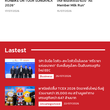
RUNBIKE ON TOUR SONGKHLA
ให้สายเฮลตี้ในงานวิ่ง “All
2026”
Member Milk Run”
17/07/2026
15/07/2026
Lastest
SPI จับมือ โตคิว-สห โตคิวปั้นโมเดล “ศรีราชา
แห่งอนาคต” รับคลื่นทุนโลก-ปั้นฮับเศรษฐกิจ
ใหม่ EEC
26/07/2026
Business
พาณิชย์ปลื้ม! TCEX 2026 ปิดฉากยิ่งใหญ่ ดึงผู้
ร่วมงานกว่า 35,000 คน สร้างมูลค่าทาง
เศรษฐกิจกว่า 647 ล้านบาท
22/07/2026
Uncategorized