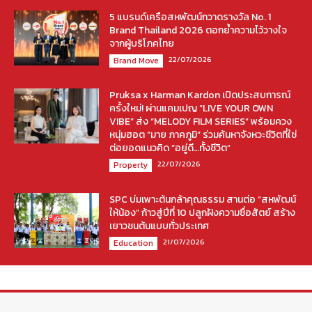
5 แบรนด์เครือสหพัฒน์กวาดรางวัล No. 1
Brand Thailand 2026 ตอกย้ำความไว้วางใจ
จากผู้บริโภคไทย
22/07/2026
Brand Move
Pruksa x Harman Kardon เปิดประสบการณ์
ครั้งใหม่! ผ่านแคมเปญ “LIVE YOUR OWN
VIBE” ส่ง “MELODY FILM SERIES” พร้อมควง
หนุ่มฮอต “มาย ภาคภูมิ” ร่วมค้นหาจังหวะชีวิตที่ใช่
ต่อยอดแนวคิด “อยู่ดี…ทั้งชีวิต”
22/07/2026
Property
SPC บ่มเพาะต้นกล้าคุณธรรม สานต่อ “สหพัฒน์
ให้น้อง” ก้าวสู่ปีที่ 10 ปลูกฝังความซื่อสัตย์ สร้าง
เยาวชนต้นแบบทั่วประเทศ
21/07/2026
Education