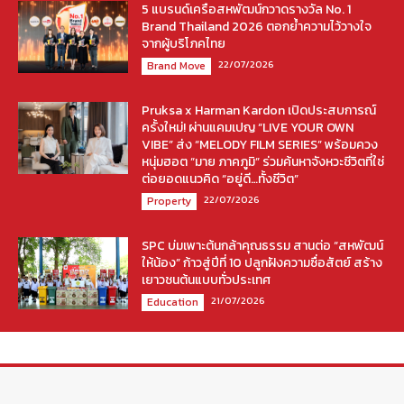
5 แบรนด์เครือสหพัฒน์กวาดรางวัล No. 1
Brand Thailand 2026 ตอกย้ำความไว้วางใจ
จากผู้บริโภคไทย
22/07/2026
Brand Move
Pruksa x Harman Kardon เปิดประสบการณ์
ครั้งใหม่! ผ่านแคมเปญ “LIVE YOUR OWN
VIBE” ส่ง “MELODY FILM SERIES” พร้อมควง
หนุ่มฮอต “มาย ภาคภูมิ” ร่วมค้นหาจังหวะชีวิตที่ใช่
ต่อยอดแนวคิด “อยู่ดี…ทั้งชีวิต”
22/07/2026
Property
SPC บ่มเพาะต้นกล้าคุณธรรม สานต่อ “สหพัฒน์
ให้น้อง” ก้าวสู่ปีที่ 10 ปลูกฝังความซื่อสัตย์ สร้าง
เยาวชนต้นแบบทั่วประเทศ
21/07/2026
Education