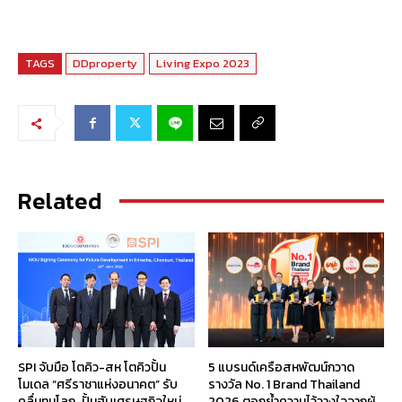
TAGS
DDproperty
Living Expo 2023
Related
SPI จับมือ โตคิว-สห โตคิวปั้น
5 แบรนด์เครือสหพัฒน์กวาด
โมเดล “ศรีราชาแห่งอนาคต” รับ
รางวัล No. 1 Brand Thailand
คลื่นทุนโลก-ปั้นฮับเศรษฐกิจใหม่
2026 ตอกย้ำความไว้วางใจจากผู้