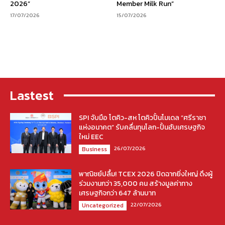
2026”
Member Milk Run”
17/07/2026
15/07/2026
Lastest
SPI จับมือ โตคิว-สห โตคิวปั้นโมเดล “ศรีราชา
แห่งอนาคต” รับคลื่นทุนโลก-ปั้นฮับเศรษฐกิจ
ใหม่ EEC
26/07/2026
Business
พาณิชย์ปลื้ม! TCEX 2026 ปิดฉากยิ่งใหญ่ ดึงผู้
ร่วมงานกว่า 35,000 คน สร้างมูลค่าทาง
เศรษฐกิจกว่า 647 ล้านบาท
22/07/2026
Uncategorized