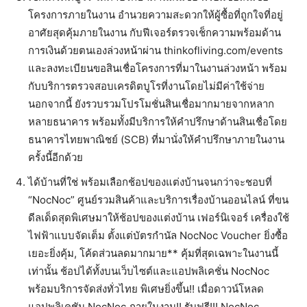
โครงการภายในงาน อำนวยความสะดวกให้ผู้ซื้อที่ถูกใจที่อยู่
อาศัยสุดคุ้มภายในงาน กับฟีเจอร์ตรวจเช็กความพร้อมด้าน
การเงินด้วยตนเองล่วงหน้าผ่าน thinkofliving.com/events
และลงทะเบียนขอสินเชื่อโครงการที่มาในงานล่วงหน้า พร้อม
กับบริการตรวจสอบเครดิตบูโรที่งานโดยไม่มีค่าใช้จ่าย
นอกจากนี้ ยังรวบรวมโปรโมชั่นสินเชื่อมากมายจากหลาก
หลายธนาคาร พร้อมทั้งมีบริการให้คำปรึกษาด้านสินเชื่อโดย
ธนาคารไทยพาณิชย์ (SCB) ที่มานั่งให้คำปรึกษาภายในงาน
ครั้งนี้อีกด้วย
ได้บ้านที่ใช่ พร้อมเลือกช้อปของแต่งบ้านจนกว่าจะชอบที่
“NocNoc” ศูนย์รวมสินค้าและบริการเรื่องบ้านออนไลน์ ที่ขน
ดีลเด็ดสุดพิเศษมาให้ช้อปของแต่งบ้าน เฟอร์นิเจอร์ เครื่องใช้
ไฟฟ้าแบบจัดเต็ม ตั้งแต่บัตรกำนัล NocNoc Voucher ยิ่งซื้อ
เยอะยิ่งคุ้ม, โค้ดส่วนลดมากมาย** คุ้มที่สุดเฉพาะในงานนี้
เท่านั้น ช้อปได้ทั้งบนเว็บไซต์และแอปพลิเคชั่น NocNoc
พร้อมบริการจัดส่งทั่วไทย พิเศษยิ่งขึ้น!! เมื่อดาวน์โหลด
แอปพลิเคชัน NocNoc ภายในงาน!! รับฟรี!!! NocNoc