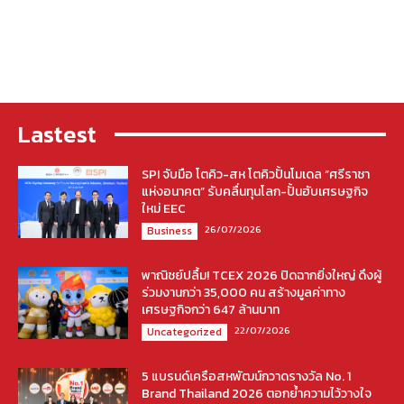
Lastest
SPI จับมือ โตคิว-สห โตคิวปั้นโมเดล “ศรีราชา
แห่งอนาคต” รับคลื่นทุนโลก-ปั้นฮับเศรษฐกิจ
ใหม่ EEC
26/07/2026
Business
พาณิชย์ปลื้ม! TCEX 2026 ปิดฉากยิ่งใหญ่ ดึงผู้
ร่วมงานกว่า 35,000 คน สร้างมูลค่าทาง
เศรษฐกิจกว่า 647 ล้านบาท
22/07/2026
Uncategorized
5 แบรนด์เครือสหพัฒน์กวาดรางวัล No. 1
Brand Thailand 2026 ตอกย้ำความไว้วางใจ