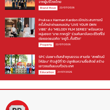
จากผู้บริโภคไทย
22/07/2026
Brand Move
Pruksa x Harman Kardon เปิดประสบการณ์
ครั้งใหม่! ผ่านแคมเปญ “LIVE YOUR OWN
VIBE” ส่ง “MELODY FILM SERIES” พร้อมควง
หนุ่มฮอต “มาย ภาคภูมิ” ร่วมค้นหาจังหวะชีวิตที่ใช่
ต่อยอดแนวคิด “อยู่ดี…ทั้งชีวิต”
22/07/2026
Property
SPC บ่มเพาะต้นกล้าคุณธรรม สานต่อ “สหพัฒน์
ให้น้อง” ก้าวสู่ปีที่ 10 ปลูกฝังความซื่อสัตย์ สร้าง
เยาวชนต้นแบบทั่วประเทศ
21/07/2026
Education