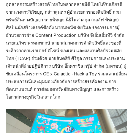
อุตสาหกรรมสร้างสรรค์ไทยในหลากหลายมิติ โดยได้รับเกียรติ
จากนางสาววิภัชบุญ กล่าวสุนทร ผู้อำนวยการกองลิขสิทธิ์ กรม
ทรัพย์สินทางปัญญา นายพิชญะ นิธิไพศาลกุล (กอล์ฟ พิชญะ)
ศิลปินนักสร้างสรรค์ชื่อดัง นายนพณัช ชัยวิมล รองกรรมการผู้
อำนวยการฝ่าย Content Production บริษัท จีเอ็มเอ็มทีวี จำกัด
นายณภัทร พรหมพฤกษ์ นายกสมาคมการค้าลิขสิทธิ์และของที่
ระลึกจากคาแรกเตอร์ ดีไซน์ ของเล่น และผลงานศิลป์ร่วมสมัย
ไทย (TCAP) ร่วมด้วย นายสันตสิริ ศิริกุล กรรมการและประธาน
เจ้าหน้าที่ฝ่ายปฏิบัติการ บริษัท อิ๊กดราซิล กรุ๊ป จำกัด (มหาชน) ผู้
ขับเคลื่อนโครงการ CE x Galactic : Hack a Toy ร่วมแลกเปลี่ยน
ประสบการณ์และมุมมองเกี่ยวกับการสร้างสรรค์ผลงาน การ
พัฒนาแบรนด์ การต่อยอดทรัพย์สินทางปัญญา และการสร้าง
โอกาสทางธุรกิจในตลาดโลก