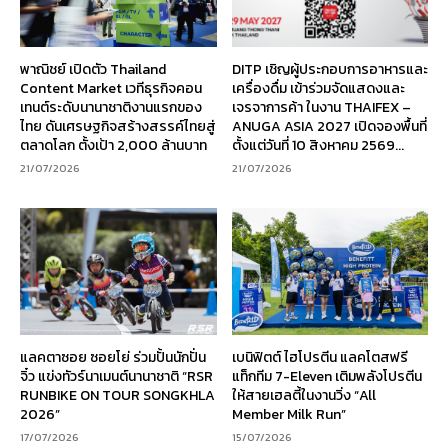
พาณิชย์ เปิดตัว Thailand
DITP เชิญผู้ประกอบการอาหารและ
Content Market เวทีธุรกิจคอน
เครื่องดื่ม เข้าร่วมจัดแสดงและ
เทนต์ระดับนานาชาติงานแรกของ
เจรจาการค้า ในงาน THAIFEX –
ไทย ดันเศรษฐกิจสร้างสรรค์ไทยสู่
ANUGA ASIA 2027 เปิดจองพื้นที่
ตลาดโลก ตั้งเป้า 2,000 ล้านบาท
ตั้งแต่วันที่ 10 สิงหาคม 2569...
21/07/2026
21/07/2026
แลคตาซอย ซอยโย่ ร่วมปั้นนักปั่น
เบนิฟิตต์ ไฮโปรตีน แลคโตสฟรี
จิ๋ว แข่งทัวร์นาเมนต์นานาชาติ “RSR
แท็กทีม 7-Eleven เติมพลังโปรตีน
RUNBIKE ON TOUR SONGKHLA
ให้สายเฮลตี้ในงานวิ่ง “All
2026”
Member Milk Run”
17/07/2026
15/07/2026