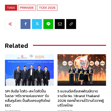
TAGS
PRINSIDE
TCEX 2026
Related
SPI จับมือ โตคิว-สห โตคิวปั้น
5 แบรนด์เครือสหพัฒน์กวาด
โมเดล “ศรีราชาแห่งอนาคต” รับ
รางวัล No. 1 Brand Thailand
คลื่นทุนโลก-ปั้นฮับเศรษฐกิจใหม่
2026 ตอกย้ำความไว้วางใจจากผู้
EEC
บริโภคไทย