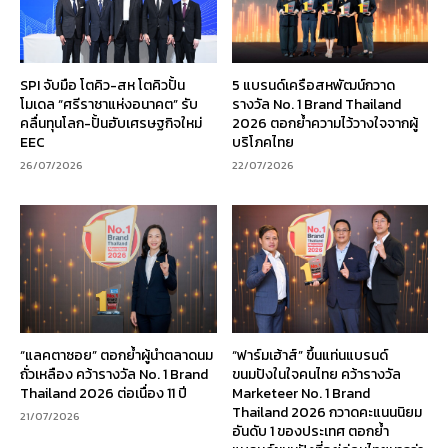
SPI จับมือ โตคิว-สห โตคิวปั้น
5 แบรนด์เครือสหพัฒน์กวาด
โมเดล “ศรีราชาแห่งอนาคต” รับ
รางวัล No. 1 Brand Thailand
คลื่นทุนโลก-ปั้นฮับเศรษฐกิจใหม่
2026 ตอกย้ำความไว้วางใจจากผู้
EEC
บริโภคไทย
26/07/2026
22/07/2026
“แลคตาซอย” ตอกย้ำผู้นำตลาดนม
“ฟาร์มเฮ้าส์” ขึ้นแท่นแบรนด์
ถั่วเหลือง คว้ารางวัล No. 1 Brand
ขนมปังในใจคนไทย คว้ารางวัล
Thailand 2026 ต่อเนื่อง 11 ปี
Marketeer No. 1 Brand
Thailand 2026 กวาดคะแนนนิยม
21/07/2026
อันดับ 1 ของประเทศ ตอกย้ำ