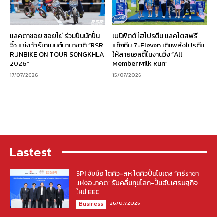
แลคตาซอย ซอยโย่ ร่วมปั้นนักปั่น
เบนิฟิตต์ ไฮโปรตีน แลคโตสฟรี
จิ๋ว แข่งทัวร์นาเมนต์นานาชาติ “RSR
แท็กทีม 7-Eleven เติมพลังโปรตีน
RUNBIKE ON TOUR SONGKHLA
ให้สายเฮลตี้ในงานวิ่ง “All
2026”
Member Milk Run”
17/07/2026
15/07/2026
Lastest
SPI จับมือ โตคิว-สห โตคิวปั้นโมเดล “ศรีราชา
แห่งอนาคต” รับคลื่นทุนโลก-ปั้นฮับเศรษฐกิจ
ใหม่ EEC
26/07/2026
Business