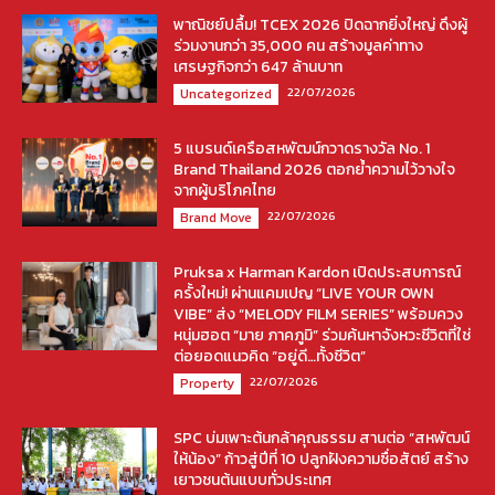
พาณิชย์ปลื้ม! TCEX 2026 ปิดฉากยิ่งใหญ่ ดึงผู้
ร่วมงานกว่า 35,000 คน สร้างมูลค่าทาง
เศรษฐกิจกว่า 647 ล้านบาท
22/07/2026
Uncategorized
5 แบรนด์เครือสหพัฒน์กวาดรางวัล No. 1
Brand Thailand 2026 ตอกย้ำความไว้วางใจ
จากผู้บริโภคไทย
22/07/2026
Brand Move
Pruksa x Harman Kardon เปิดประสบการณ์
ครั้งใหม่! ผ่านแคมเปญ “LIVE YOUR OWN
VIBE” ส่ง “MELODY FILM SERIES” พร้อมควง
หนุ่มฮอต “มาย ภาคภูมิ” ร่วมค้นหาจังหวะชีวิตที่ใช่
ต่อยอดแนวคิด “อยู่ดี…ทั้งชีวิต”
22/07/2026
Property
SPC บ่มเพาะต้นกล้าคุณธรรม สานต่อ “สหพัฒน์
ให้น้อง” ก้าวสู่ปีที่ 10 ปลูกฝังความซื่อสัตย์ สร้าง
เยาวชนต้นแบบทั่วประเทศ