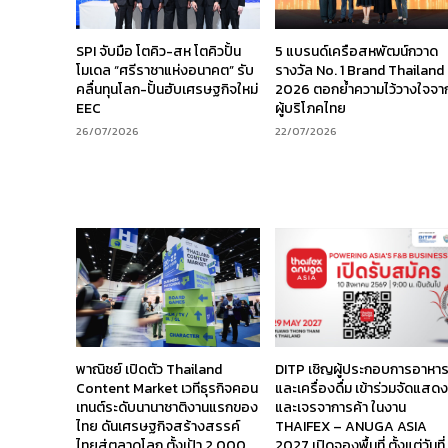
SPI จับมือ โตคิว-สห โตคิวปั้น
5 แบรนด์เครือสหพัฒน์กวาด
โมเดล “ศรีราชาแห่งอนาคต” รับ
รางวัล No. 1 Brand Thailand
คลื่นทุนโลก-ปั้นฮับเศรษฐกิจใหม่
2026 ตอกย้ำความไว้วางใจจา
EEC
ผู้บริโภคไทย
26/07/2026
22/07/2026
พาณิชย์ เปิดตัว Thailand
DITP เชิญผู้ประกอบการอาหา
Content Market เวทีธุรกิจคอน
และเครื่องดื่ม เข้าร่วมจัดแสด
เทนต์ระดับนานาชาติงานแรกของ
และเจรจาการค้า ในงาน
ไทย ดันเศรษฐกิจสร้างสรรค์
THAIFEX – ANUGA ASIA
ไทยสู่ตลาดโลก ตั้งเป้า 2,000
2027 เปิดจองพื้นที่ ตั้งแต่วันที่