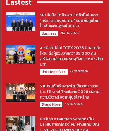
Lastest
SPI จับมือ โตคิว-สห โตคิวปั้นโมเดล
“ศรีราชาแห่งอนาคต” รับคลื่นทุนโลก-
ปั้นฮับเศรษฐกิจใหม่ EEC
26/07/2026
Business
พาณิชย์ปลื้ม! TCEX 2026 ปิดฉากยิ่ง
ใหญ่ ดึงผู้ร่วมงานกว่า 35,000 คน
สร้างมูลค่าทางเศรษฐกิจกว่า 647 ล้าน
บาท
22/07/2026
Uncategorized
5 แบรนด์เครือสหพัฒน์กวาดรางวัล
No. 1 Brand Thailand 2026 ตอกย้ำ
ความไว้วางใจจากผู้บริโภคไทย
22/07/2026
Brand Move
Pruksa x Harman Kardon เปิด
ประสบการณ์ครั้งใหม่! ผ่านแคมเปญ
“LIVE YOUR OWN VIBE” ส่ง