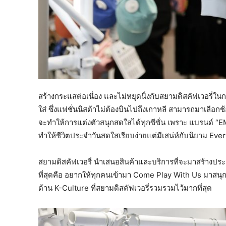
สร้างกระแสต่อเนื่อง และไม่หยุดนิ่งกับสยามดิสคัฟเวอรี่ใ
ใส่ ซึ่งแฟชั่นนิสต้าไม่ต้องบินไปถึงเกาหลี สามารถมาเลือกช้อ
จะทำให้การแต่งตัวสนุกสดใสได้ทุกซีซั่น เพราะ แบรนด์ “
ทำให้ชีวิตประจำวันสดใสเรียบง่ายแต่มีเสน่ห์กับนิยาม Ev
สยามดิสคัฟเวอรี่ นำเสนอสินค้าและบริการที่จะมาสร้างประส
ที่สุดคือ อยากให้ทุกคนเข้ามา Come Play With Us มาสนุ
ด้าน K-Culture ที่สยามดิสคัฟเวอรี่รวมรวมไว้มากที่สุด