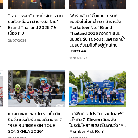
“แลคตาซอย” ตอกย้ำผู้นำตลาด
“ฟาร์มเฮ้าส์” ขึ้นแท่นแบรนด์
นมถั่วเหลือง คว้ารางวัล No. 1
ขนมปังในใจคนไทย คว้ารางวัล
ก
Brand Thailand 2026 ต่อ
Marketeer No. 1 Brand
เนื่อง 11 ปี
Thailand 2026 กวาดคะแนน
นิยมอันดับ 1 ของประเทศ ตอกย้ำ
21/07/2026
แบรนด์ขนมปังที่อยู่คู่คนไทย
มากว่า 44...
21/07/2026
ร
แลคตาซอย ซอยโย่ ร่วมปั้นนัก
เบนิฟิตต์ ไฮโปรตีน แลคโตสฟรี
ง
ปั่นจิ๋ว แข่งทัวร์นาเมนต์นานาชาติ
แท็กทีม 7-Eleven เติมพลัง
“RSR RUNBIKE ON TOUR
โปรตีนให้สายเฮลตี้ในงานวิ่ง “All
SONGKHLA 2026”
Member Milk Run”