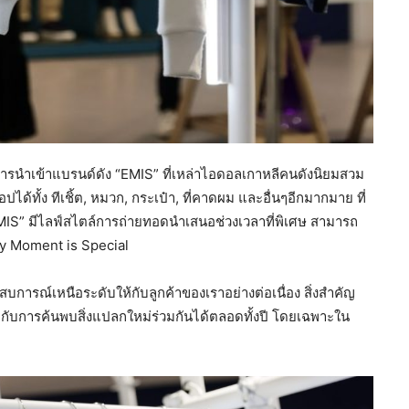
นการนำเข้าแบรนด์ดัง “EMIS” ที่เหล่าไอดอลเกาหลีคนดังนิยมสวม
ปได้ทั้ง ทีเชิ้ต, หมวก, กระเป๋า, ที่คาดผม และอื่นๆอีกมากมาย ที่
EMIS” มีไลฟ์สไตล์การถ่ายทอดนำเสนอช่วงเวลาที่พิเศษ สามารถ
ery Moment is Special
บการณ์เหนือระดับให้กับลูกค้าของเราอย่างต่อเนื่อง สิ่งสำคัญ
กกับการค้นพบสิ่งแปลกใหม่ร่วมกันได้ตลอดทั้งปี โดยเฉพาะใน