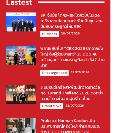
Lastest
SPI จับมือ โตคิว-สห โตคิวปั้นโมเดล
“ศรีราชาแห่งอนาคต” รับคลื่นทุนโลก-
ปั้นฮับเศรษฐกิจใหม่ EEC
26/07/2026
Business
พาณิชย์ปลื้ม! TCEX 2026 ปิดฉากยิ่ง
ใหญ่ ดึงผู้ร่วมงานกว่า 35,000 คน
สร้างมูลค่าทางเศรษฐกิจกว่า 647 ล้าน
บาท
22/07/2026
Uncategorized
5 แบรนด์เครือสหพัฒน์กวาดรางวัล
No. 1 Brand Thailand 2026 ตอกย้ำ
ความไว้วางใจจากผู้บริโภคไทย
22/07/2026
Brand Move
Pruksa x Harman Kardon เปิด
ประสบการณ์ครั้งใหม่! ผ่านแคมเปญ
“LIVE YOUR OWN VIBE” ส่ง