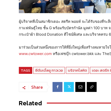
ผู้บริจาคที่เป็นสมาชิกเดอะ สตรีท พอยท์ จะได้รับของที่
กาแฟพันธุ์ไทย ชั้น G พร้อมรับบัตรกำนัล มูลค่า 100 บาท 
กระเป๋าผ้า Blood Donation ดีไซน์พิเศษ และบริจาคครบ 6 
มาร่วมเป็นส่วนหนึ่งของการให้ที่ยิ่งใหญ่เพื่อสร้างลมหายใจใ
www.cwtower.com
หรือเฟซบุ๊ก cwtower.bkk และ The
TAGS
ซีดับเบิ้ลยู ทาวเวอ
บริจาคโลหิต
เดอะ สตรีท 
Share
Related