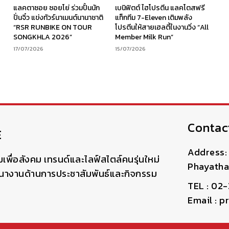
ร
แลคตาซอย ซอยโย่ ร่วมปั้นนัก
เบนิฟิตต์ ไฮโปรตีน แลคโตสฟรี
ง
ปั่นจิ๋ว แข่งทัวร์นาเมนต์นานาชาติ
แท็กทีม 7-Eleven เติมพลัง
“RSR RUNBIKE ON TOUR
โปรตีนให้สายเฮลตี้ในงานวิ่ง “All
SONGKHLA 2026”
Member Milk Run”
17/07/2026
15/07/2026
Contac
E
Address: 
มเพื่อสังคม เทรนด์และไลฟ์สไตล์คนรุ่นใหม่
Phayatha
ฒนางานด้านการประชาสัมพันธ์และกิจกรรม
TEL : 02
Email : 